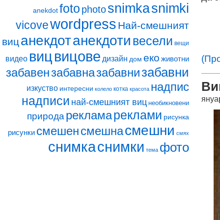
snimki
snimka
foto
photo
anekdot
wordpress
vicove
Най-смешният
анекдот
анекдоти
весели
виц
вещи
виц
вицове
еко
(Пр
видео
дизайн
животни
дом
забавни
забавен
забавна
забавни
Ви
надпис
изкуство
интересни
котка
колело
красота
надписи
януа
най-смешният виц
необикновени
реклами
реклама
природа
рисунка
смешни
смешен
смешна
рисунки
смях
снимка
снимки
фото
тема