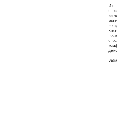
И ощ
спос
изгл
мони
но п
Какт
посе
спос
комф
демо
Заба