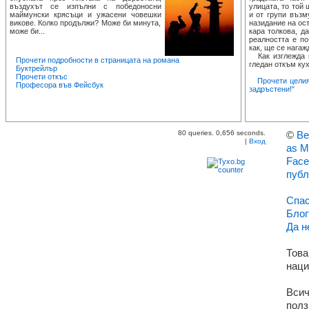
въздухът се изпълни с победоносни
улицата, то той
маймунски крясъци и ужасени човешки
и от групи възм
викове. Колко продължи? Може би минута,
назидание на ост
може би...
кара толкова, д
реалността е по
как, ще се нагаж
Как изглежда п
Прочети подробности в страницата на романа
гледан откъм кух
Буктрейлър
Прочети откъс
Прочети целия
Професора във Фейсбук
задръстени!"
80 queries. 0,656 seconds.
©
Ве
|
Вход
as M
Face
публ
Спас
Блог
Да н
Това
наци
Всич
полз