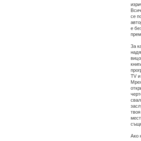
изри
Всич
се п
авто
е бе
прем
За к
надя
вицо
книг
прог
TV и
Мреж
откр
черт
свал
засл
твоя
мест
съще
Ако 