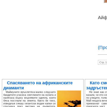
Айфо
(Пр
Стр. 1
Спасяването на африканските
Като см
диаманти
задръсте
Маймуните връхлетяха малко след като
Не зная как ста
бандитите угасиха светлините на колата и
казали, че ето с
налягаха върху мърлявите одеяла, които
по улиците, толк
бяха постлали на земята. Както бе тихо,
Май нещата вече
изведнъж сякаш гигантски водни капки се
премахнат сам
спуснаха през листака на дърветата,
градската част