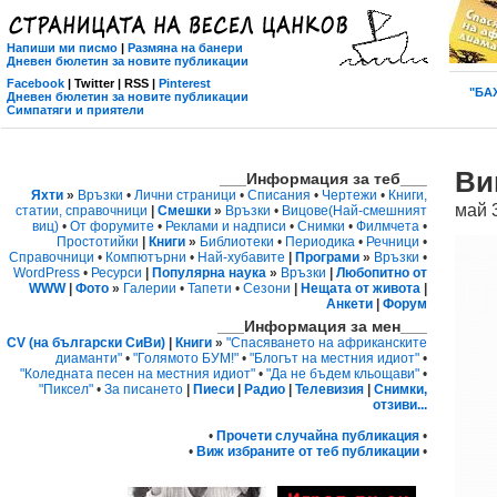
Напиши ми писмо
|
Размяна на банери
Дневен бюлетин за новите публикации
Facebook
| Twitter | RSS |
Pinterest
"БАХ
Дневен бюлетин за новите публикации
Симпатяги и приятели
Ви
___Информация за теб___
Яхти
»
Връзки
•
Лични страници
•
Списания
•
Чертежи
•
Книги,
май 
статии, справочници
|
Смешки
»
Връзки
•
Вицове
(Най-смешният
виц)
•
От форумите
•
Реклами и надписи
•
Снимки
•
Филмчета
•
Простотийки
|
Книги
»
Библиотеки
•
Периодика
•
Речници
•
Справочници
•
Компютърни
•
Най-хубавите
|
Програми
»
Връзки
•
WordPress
•
Ресурси
|
Популярна наука
»
Връзки
|
Любопитно от
WWW
|
Фото
»
Галерии
•
Тапети
•
Сезони
|
Нещата от живота
|
Анкети
|
Форум
___Информация за мен___
CV (на български СиВи)
|
Книги
»
"Спасяването на африканските
диаманти"
•
"Голямото БУМ!"
•
"Блогът на местния идиот"
•
"Коледната песен на местния идиот"
•
"Да не бъдем кльощави"
•
"Пиксел"
•
За писането
|
Пиеси
|
Радио
|
Телевизия
|
Снимки,
отзиви...
•
Прочети случайна публикация
•
•
Виж избраните от теб публикации
•