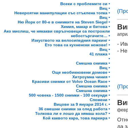
Всеки с проблемите си •
Виц •
(Пр
Невероятни манипулации със стъклена топка •
Виц •
Ню Йорк от 80-е в снимките на Steven Siegel •
Ви
Химия, макар и битова •
Ако мислиш, че някакви свръхчовеци са построили
апри
небостъргачите… •
Изкуството на велосипедния паркинг •
- И
Ето това са кухненски ножове! •
Виц •
- Не
41 плажа •
•
Смешна снимка •
Виц •
Още необикновени домове •
Хитроумна чиния •
Красиви снимки от Volvo Ocean Race •
(Пр
Смешна снимка •
Смешна снимка •
500 човека - 1500 снимки - 100 секунди •
Спомени •
Ви
Вицове за 9 януари 2014 г. •
36 смешни снимки за след работа •
февр
Толкова ли е лошо да нямаш кола? •
Кой каквото кара, това паркира •
Отно
да 