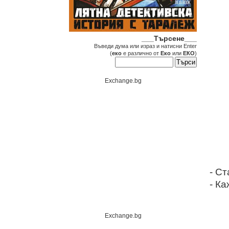
___Търсене___
Въведи дума или израз и натисни Enter
(
еко
е различно от
Еко
или
ЕКО
)
Exchange.bg
- Ст
- Ка
Exchange.bg