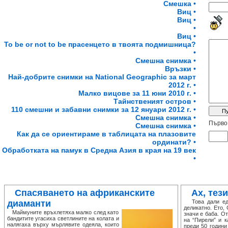
Смешка •
Виц •
Виц •
•
Виц •
To be or not to be прасенцето в твоята подмишница?
•
Смешна снимка •
Връзки •
Най-добрите снимки на National Geographic за март
2012 г. •
Малко вицове за 11 юни 2010 г. •
Тайнственият остров •
110 смешни и забавни снимки за 12 януари 2012 г. •
Смешна снимка •
Първо 
Смешна снимка •
Как да се ориентираме в таблицата на плазовите
ординати? •
Обработката на памук в Средна Азия в края на 19 век
•
Спасяването на африканските
Ах, тези
диаманти
Това дали едн
деликатно. Ето,
Маймуните връхлетяха малко след като
значи е баба. О
бандитите угасиха светлините на колата и
на “Пирели” и к
налягаха върху мърлявите одеяла, които
преди 50 години