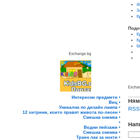
4
3
К
Подо
К
К
6
Exchange.bg
Excha
Интересни предмети •
Ням
Виц •
Уникална по дизайн лампа •
RSS 
12 хитрини, които правят живота по-лесен •
Смешна снимка •
•
Нап
Водни пейзажи •
Смешна снимка •
Траен лак за нокти •