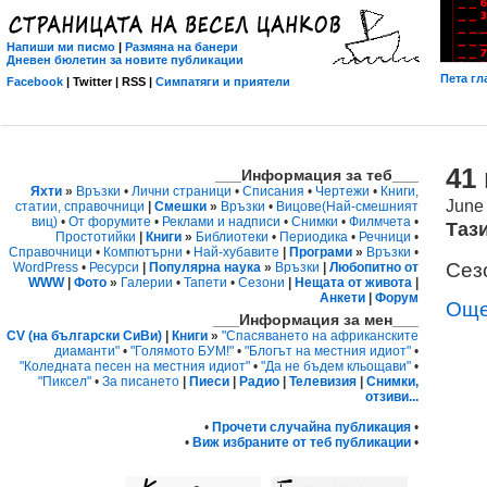
Напиши ми писмо
|
Размяна на банери
Дневен бюлетин за новите публикации
Пета гл
Facebook
| Twitter | RSS |
Симпатяги и приятели
41
___Информация за теб___
Яхти
»
Връзки
•
Лични страници
•
Списания
•
Чертежи
•
Книги,
June
статии, справочници
|
Смешки
»
Връзки
•
Вицове
(Най-смешният
виц)
•
От форумите
•
Реклами и надписи
•
Снимки
•
Филмчета
•
Таз
Простотийки
|
Книги
»
Библиотеки
•
Периодика
•
Речници
•
Справочници
•
Компютърни
•
Най-хубавите
|
Програми
»
Връзки
•
Сез
WordPress
•
Ресурси
|
Популярна наука
»
Връзки
|
Любопитно от
WWW
|
Фото
»
Галерии
•
Тапети
•
Сезони
|
Нещата от живота
|
Анкети
|
Форум
Още
___Информация за мен___
CV (на български СиВи)
|
Книги
»
"Спасяването на африканските
диаманти"
•
"Голямото БУМ!"
•
"Блогът на местния идиот"
•
"Коледната песен на местния идиот"
•
"Да не бъдем кльощави"
•
"Пиксел"
•
За писането
|
Пиеси
|
Радио
|
Телевизия
|
Снимки,
отзиви...
•
Прочети случайна публикация
•
•
Виж избраните от теб публикации
•