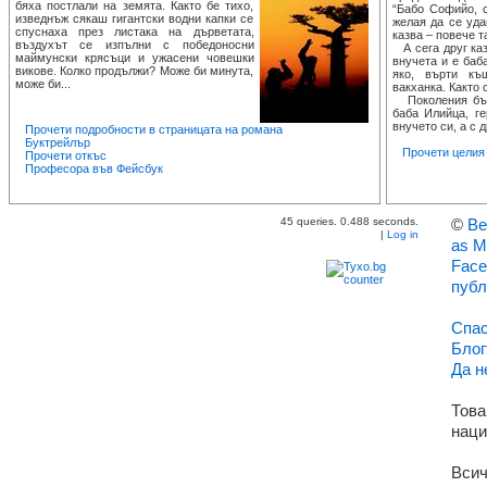
бяха постлали на земята. Както бе тихо,
“Бабо Софийо, с
изведнъж сякаш гигантски водни капки се
желая да се уда
спуснаха през листака на дърветата,
казва – повече т
въздухът се изпълни с победоносни
А сега друг каз
маймунски крясъци и ужасени човешки
внучета и е баба
викове. Колко продължи? Може би минута,
яко, върти къ
може би...
вакханка. Както 
Поколения бълг
баба Илийца, ге
внучето си, а с д
Прочети подробности в страницата на романа
Буктрейлър
Прочети целия т
Прочети откъс
Професора във Фейсбук
45 queries. 0.488 seconds.
©
Ве
|
Log in
as M
Face
публ
Спас
Блог
Да н
Това
наци
Всич