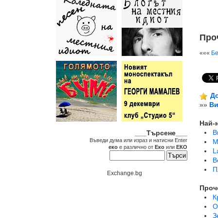
Проч
«««
Бе
До
»»
Ви
Най-
В
___Търсене___
Въведи дума или израз и натисни Enter
M
еко
е различно от
Еко
или
ЕКО
L
B
П
Exchange.bg
Проч
К
О
З