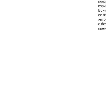
полз
изри
Всич
се п
авто
е бе
прем