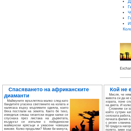
Д
Г
Ч
Г
И
Кол
Excha
Спасяването на африканските
Кой не 
диаманти
Мисля, че няма
живота си да не 
Маймуните връхлетяха малко след като
хората, поне сп
бандитите угасиха светлините на колата и
на диета. И колк
налягаха върху мърлявите одеяла, които
Спомням си за е
бяха постлали на земята. Както бе тихо,
който сутрин ка
изведнъж сякаш гигантски водни капки се
селската работа
спуснаха през листака на дърветата,
печката филия х
въздухът се изпълни с победоносни
с резен сланина
маймунски крясъци и ужасени човешки
50 градуса нагор
викове. Колко продължи? Може би минута,
полето, зиме хо