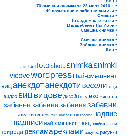
Виц •
70 смешни снимки за 25 март 2010 г. •
40 позитивни и забавни снимки •
Смешка •
Твърде много котки •
Вълшебният Ню Йорк •
Смешна снимка •
•
Смешна снимка •
Забавна снимка •
Виц •
snimki
snimka
foto
photo
anekdot
wordpress
vicove
Най-смешният
анекдот
анекдоти
весели
виц
вещи
виц
вицове
еко
видео
дизайн
животни
дом
забавни
забавен
забавна
забавни
надпис
изкуство
интересни
котка
колело
красота
надписи
най-смешният виц
необикновени
реклами
реклама
природа
рисунки
рисунка