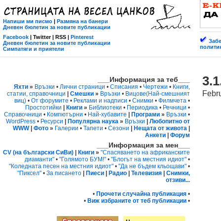
Напиши ми писмо
|
Размяна на банери
Дневен бюлетин за новите публикации
Facebook
| Twitter | RSS |
Pinterest
Забе
Дневен бюлетин за новите публикации
политик
Симпатяги и приятели
3.
___Информация за теб___
Яхти
»
Връзки
•
Лични страници
•
Списания
•
Чертежи
•
Книги,
Febr
статии, справочници
|
Смешки
»
Връзки
•
Вицове
(Най-смешният
виц)
•
От форумите
•
Реклами и надписи
•
Снимки
•
Филмчета
•
Простотийки
|
Книги
»
Библиотеки
•
Периодика
•
Речници
•
Справочници
•
Компютърни
•
Най-хубавите
|
Програми
»
Връзки
•
WordPress
•
Ресурси
|
Популярна наука
»
Връзки
|
Любопитно от
WWW
|
Фото
»
Галерии
•
Тапети
•
Сезони
|
Нещата от живота
|
Анкети
|
Форум
___Информация за мен___
CV (на български СиВи)
|
Книги
»
"Спасяването на африканските
диаманти"
•
"Голямото БУМ!"
•
"Блогът на местния идиот"
•
"Коледната песен на местния идиот"
•
"Да не бъдем кльощави"
•
"Пиксел"
•
За писането
|
Пиеси
|
Радио
|
Телевизия
|
Снимки,
отзиви...
•
Прочети случайна публикация
•
•
Виж избраните от теб публикации
•