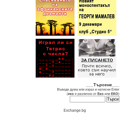
___Търсене___
Въведи дума или израз и натисни Enter
(
еко
е различно от
Еко
или
ЕКО
)
Exchange.bg