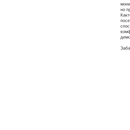
мони
но п
Какт
посе
спос
комф
демо
Заба