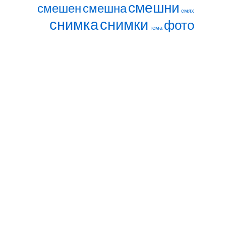
смешни
смешен
смешна
смях
снимка
снимки
фото
тема