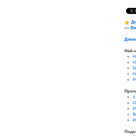
До
»»
Ви
Днев
Най-
Н
Н
5
Н
Р
Проч
4
О
И
В
И
Подо