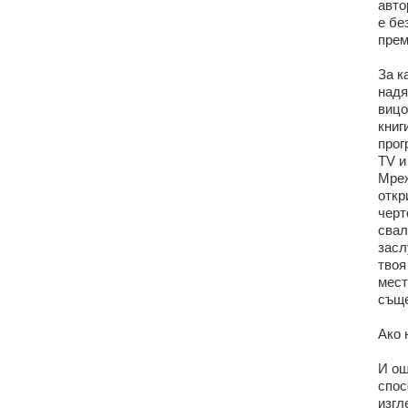
авто
е бе
прем
За к
надя
вицо
книг
прог
TV и
Мреж
откр
черт
свал
засл
твоя
мест
съще
Ако 
И ощ
спос
изгл