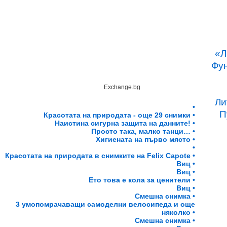
«Л
Фун
Exchange.bg
Ли
•
П
Красотата на природата - още 29 снимки •
Наистина сигурна защита на данните! •
Просто така, малко танци… •
Хигиената на първо място •
•
Красотата на природата в снимките на Felix Capote •
Виц •
Виц •
Ето това е кола за ценители •
Виц •
Смешна снимка •
3 умопомрачаващи самоделни велосипеда и още
няколко •
Смешна снимка •