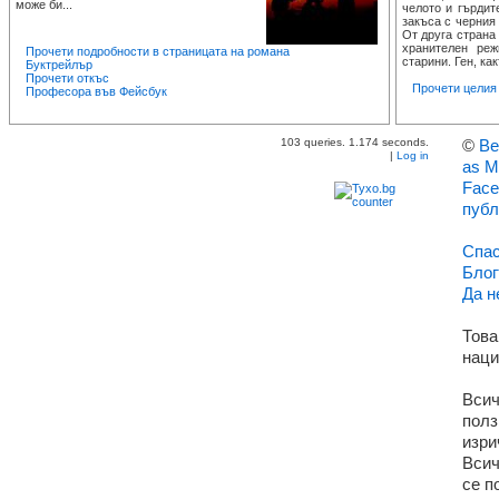
може би...
челото и гърдит
закъса с черния
От друга страна
хранителен ре
Прочети подробности в страницата на романа
старини. Ген, как
Буктрейлър
Прочети откъс
Прочети целия 
Професора във Фейсбук
103 queries. 1.174 seconds.
©
Ве
|
Log in
as M
Face
публ
Спас
Блог
Да н
Това
наци
Всич
полз
изри
Всич
се п