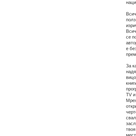
наци
Всич
полз
изри
Всич
се п
авто
е бе
прем
За к
надя
вицо
книг
прог
TV и
Мреж
откр
черт
свал
засл
твоя
мест