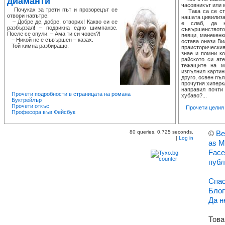
диаманти
часовникът или 
Почуках за трети път и прозорецът се
Така са се сте
отвори навътре.
нашата цивилиза
– Добре де, добре, отворих! Какво си се
е слаб, да н
разбързал! – подвикна едно шимпанзе.
съвършенството 
После се опули: – Ама ти си човек?!
певци, манекенк
– Никой не е съвършен – казах.
остава онази В
Той кимна разбиращо.
праисторическия
знае и помни ко
райското си ат
тежащите на м
изпълнил картин
друго, освен пъл
прочутия хиперк
направил почти
Прочети подробности в страницата на романа
хубаво?...
Буктрейлър
Прочети откъс
Прочети целия
Професора във Фейсбук
80 queries. 0.725 seconds.
©
Ве
|
Log in
as M
Face
публ
Спас
Блог
Да н
Това