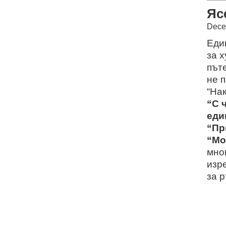
Яс
Dece
Еди
за 
пъте
не п
“Нак
“С 
еди
“Пр
“Мо
мно
изр
за р