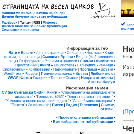
Напиши ми писмо
|
Размяна на банери
Дневен бюлетин за новите публикации
Facebook
| Twitter | RSS |
Pinterest
Забе
Дневен бюлетин за новите публикации
политик
Симпатяги и приятели
Ню
___Информация за теб___
Яхти
»
Връзки
•
Лични страници
•
Списания
•
Чертежи
•
Книги,
Febr
статии, справочници
|
Смешки
»
Връзки
•
Вицове
(Най-смешният
виц)
•
От форумите
•
Реклами и надписи
•
Снимки
•
Филмчета
•
Простотийки
|
Книги
»
Библиотеки
•
Периодика
•
Речници
•
Изп
Справочници
•
Компютърни
•
Най-хубавите
|
Програми
»
Връзки
•
изр
WordPress
•
Ресурси
|
Популярна наука
»
Връзки
|
Любопитно от
WWW
|
Фото
»
Галерии
•
Тапети
•
Сезони
|
Нещата от живота
|
Анкети
|
Форум
___Информация за мен___
CV (на български СиВи)
|
Книги
»
"Спасяването на африканските
диаманти"
•
"Голямото БУМ!"
•
"Блогът на местния идиот"
•
"Коледната песен на местния идиот"
•
"Да не бъдем кльощави"
•
"Пиксел"
•
За писането
|
Пиеси
|
Радио
|
Телевизия
|
Снимки,
отзиви...
(Пр
•
Прочети случайна публикация
•
•
Виж избраните от теб публикации
•
Че