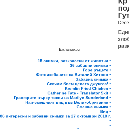
Кр
по
Гу
Dece
Еди
зло
разк
Exchange.bg
15 снимки, разкрасени от животни •
36 забавни снимки •
Горе ръцете •
Фотоикебаните на Виталий Хитров •
Забавна снимка •
Скочим бием целата джунгла! •
Kremlin Fried Chicken •
Catherine Tate - Translator Skit •
Гравюрите върху тикви на Marilyn Sunderland •
Най-смешният виц във Великобритания •
Смешна снимка •
Виц •
86 интересни и забавни снимки за 27 октомври 2010 г.
•
•