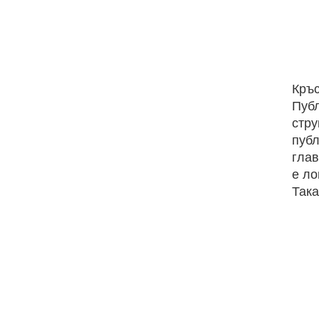
Кръ
Публ
стру
публ
глав
е ло
Така