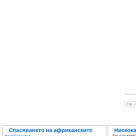
Стр. 1
Спасяването на африканските
Нискок
Кое е по-важно 