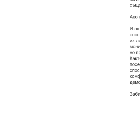
съще
Ако 
И ощ
спос
изгл
мони
но п
Какт
посе
спос
комф
демо
Заба