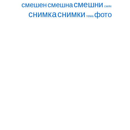
смешни
смешен
смешна
смях
снимка
снимки
фото
тема