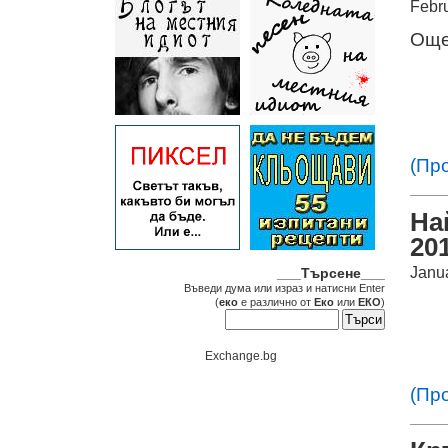
Febr
Още
(Пр
На
201
Janu
___Търсене___
Въведи дума или израз и натисни Enter
(
еко
е различно от
Еко
или
ЕКО
)
Exchange.bg
(Пр