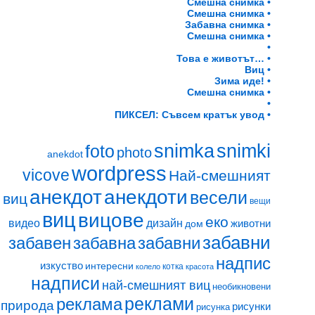
Смешна снимка •
Смешна снимка •
Забавна снимка •
Смешна снимка •
•
Това е животът… •
Виц •
Зима иде! •
Смешна снимка •
•
ПИКСЕЛ: Съвсем кратък увод •
snimki
snimka
foto
photo
anekdot
wordpress
vicove
Най-смешният
анекдот
анекдоти
весели
виц
вещи
виц
вицове
еко
видео
дизайн
животни
дом
забавни
забавен
забавна
забавни
надпис
изкуство
интересни
котка
колело
красота
надписи
най-смешният виц
необикновени
реклами
реклама
природа
рисунки
рисунка