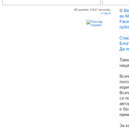
80 queries. 0.617 seconds.
©
Ве
|
Log in
as M
Face
публ
Спас
Блог
Да н
Това
наци
Всич
полз
изри
Всич
се п
авто
е бе
прем
За к