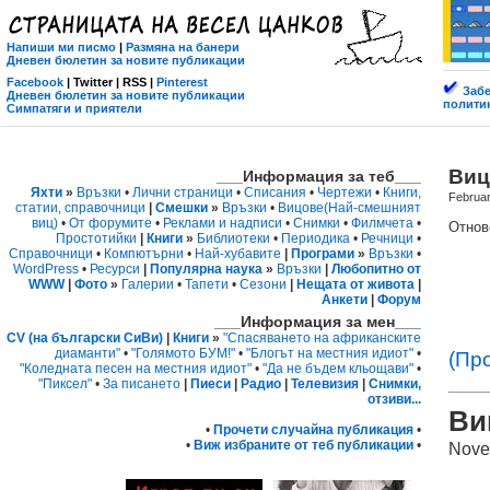
Напиши ми писмо
|
Размяна на банери
Дневен бюлетин за новите публикации
Facebook
| Twitter | RSS |
Pinterest
Забе
Дневен бюлетин за новите публикации
политик
Симпатяги и приятели
Виц
___Информация за теб___
Яхти
»
Връзки
•
Лични страници
•
Списания
•
Чертежи
•
Книги,
Februar
статии, справочници
|
Смешки
»
Връзки
•
Вицове
(Най-смешният
виц)
•
От форумите
•
Реклами и надписи
•
Снимки
•
Филмчета
•
Отнов
Простотийки
|
Книги
»
Библиотеки
•
Периодика
•
Речници
•
Справочници
•
Компютърни
•
Най-хубавите
|
Програми
»
Връзки
•
WordPress
•
Ресурси
|
Популярна наука
»
Връзки
|
Любопитно от
WWW
|
Фото
»
Галерии
•
Тапети
•
Сезони
|
Нещата от живота
|
Анкети
|
Форум
___Информация за мен___
CV (на български СиВи)
|
Книги
»
"Спасяването на африканските
диаманти"
•
"Голямото БУМ!"
•
"Блогът на местния идиот"
•
(Пр
"Коледната песен на местния идиот"
•
"Да не бъдем кльощави"
•
"Пиксел"
•
За писането
|
Пиеси
|
Радио
|
Телевизия
|
Снимки,
отзиви...
Ви
•
Прочети случайна публикация
•
•
Виж избраните от теб публикации
•
Nove