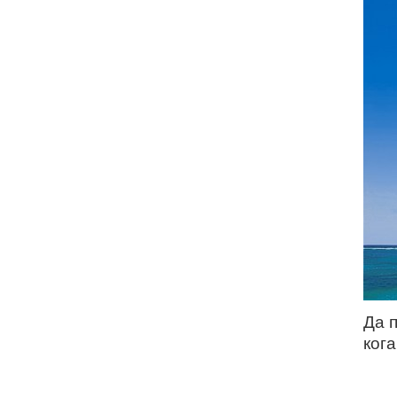
Да 
кога