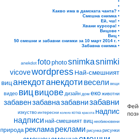
•
•
Какво има в дамската чанта? •
Смешна снимка •
Ей, чш! •
Хвани курсора! •
Вицове •
Виц •
50 смешни и забавни снимки за 10 март 2014 г. •
Забавна снимка •
snimki
snimka
foto
photo
anekdot
wordpress
vicove
Най-смешният
анекдот
анекдоти
весели
виц
вещи
виц
вицове
еко
видео
дизайн
животни
дом
забавни
забавен
забавна
забавни
Фейс
надпис
изкуство
интересни
котка
поз
колело
красота
надписи
най-смешният виц
необикновени
реклами
реклама
природа
рисунки
рисунка
смешни