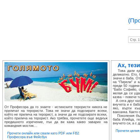
(Пр
Стр. 1
Ах, тези
Това дали едн
деликатно. Ето,
значи е баба. О
на “Пирели” и к
преди 50 години
“Бабо Софийо, с
желая да се уда
казва – повече т
А сега друг каз
внучета и е баба
От Професора да го знаете - истинските терористи никога не
яко, върти къ
приличат на терористи. Това не значи да подозирате всеки,
вакханка. Както 
който не прилича на терорист, а значи да не подозирате всеки,
Поколения бълг
който прилича на терорист. Ако трябва, прочетете още веднъж
баба Илийца, ге
предишното изречение, пък да ви кажа какво заварих на
внучето си, а с д
командния мостик…
Прочети целия т
Прочети онлайн или свали като PDF или FB2
Професора във Фейсбук