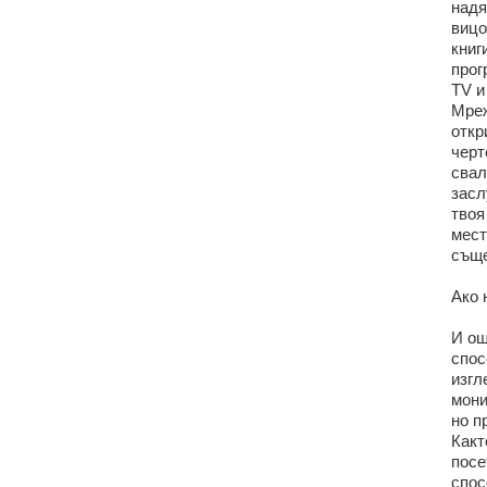
надя
вицо
книг
прог
TV и
Мреж
откр
черт
свал
засл
твоя
мест
съще
Ако 
И ощ
спос
изгл
мони
но п
Какт
посе
спос