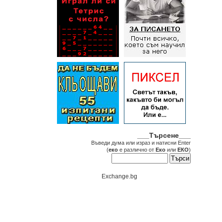
___Търсене___
Въведи дума или израз и натисни Enter
(
еко
е различно от
Еко
или
ЕКО
)
Exchange.bg