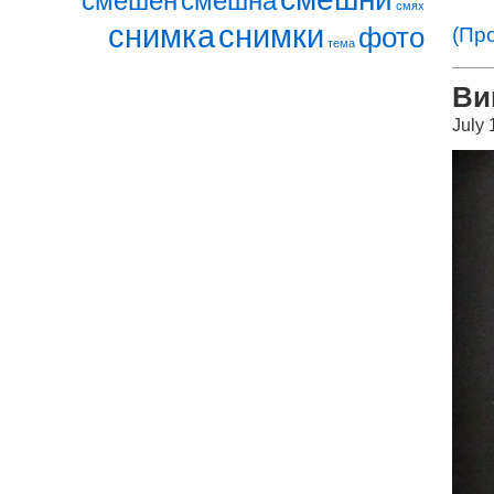
смешен
смешна
смях
снимка
снимки
фото
(Пр
тема
Ви
July 