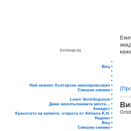
Еки
ака
Exchange.bg
каже
•
Виц •
•
•
•
Най-новият български авиопревозвач •
(Пр
Смешна снимка •
•
Learn Ventriloquism •
Ви
Даже неизпълнимата мечта… •
Анекдот •
Octo
Красотата на капките, открита от Adriana K.H. •
Надпис •
Виц •
Смешна снимка •