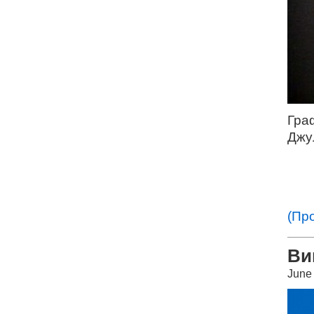
Гра
Джу
(Пр
Ви
June