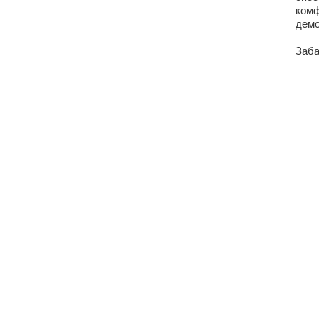
комф
демо
Заба