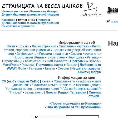
Напиши ми писмо
|
Размяна на банери
Дневен бюлетин за новите публикации
Facebook
| Twitter | RSS |
Pinterest
В Бъ
Дневен бюлетин за новите публикации
Симпатяги и приятели
На
___Информация за теб___
Яхти
»
Връзки
•
Лични страници
•
Списания
•
Чертежи
•
Книги,
статии, справочници
|
Смешки
»
Връзки
•
Вицове
(Най-смешният
виц)
•
От форумите
•
Реклами и надписи
•
Снимки
•
Филмчета
•
Простотийки
|
Книги
»
Библиотеки
•
Периодика
•
Речници
•
Справочници
•
Компютърни
•
Най-хубавите
|
Програми
»
Връзки
•
WordPress
•
Ресурси
|
Популярна наука
»
Връзки
|
Любопитно от
WWW
|
Фото
»
Галерии
•
Тапети
•
Сезони
|
Нещата от живота
|
Анкети
|
Форум
___Информация за мен___
CV (на български СиВи)
|
Книги
»
"Спасяването на африканските
диаманти"
•
"Голямото БУМ!"
•
"Блогът на местния идиот"
•
"Коледната песен на местния идиот"
•
"Да не бъдем кльощави"
•
"Пиксел"
•
За писането
|
Пиеси
|
Радио
|
Телевизия
|
Снимки,
отзиви...
•
Прочети случайна публикация
•
•
Виж избраните от теб публикации
•