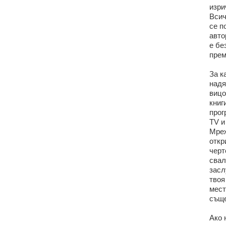
изри
Всич
се п
авто
е бе
прем
За к
надя
вицо
книг
прог
TV и
Мреж
откр
черт
свал
засл
твоя
мест
съще
Ако 