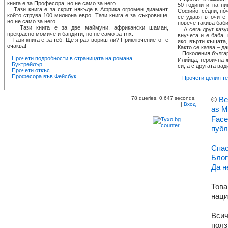
книга е за Професора, но не само за него.
50 години и на н
Тази книга е за скрит някъде в Африка огромен диамант,
Софийо, сéдни, пóч
който струва 100 милиона евро. Тази книга е за съкровище,
се удавя в очите 
но не само за него.
повече такива баби
Тази книга е за две маймуни, африкански шаман,
А сега друг казус
прекрасно момиче и бандити, но не само за тях.
внучета и е баба, 
Тази книга е за теб. Ще я разтвориш ли? Приключението те
яко, върти къщата,
очаква!
Както се казва – да
Поколения българи
Прочети подробности в страницата на романа
Илийца, героична 
Буктрейлър
си, а с другата вад
Прочети откъс
Професора във Фейсбук
Прочети целия тек
78 queries. 0,647 seconds.
©
Ве
|
Вход
as M
Face
публ
Спас
Блог
Да н
Това
наци
Всич
полз