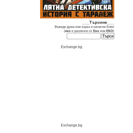
___Търсене___
Въведи дума или израз и натисни Enter
(
еко
е различно от
Еко
или
ЕКО
)
Exchange.bg
Exchange.bg