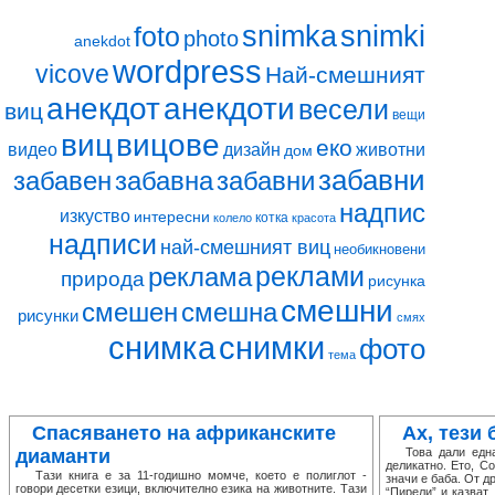
snimki
snimka
foto
photo
anekdot
wordpress
vicove
Най-смешният
анекдот
анекдоти
весели
виц
вещи
виц
вицове
еко
видео
дизайн
животни
дом
забавни
забавен
забавна
забавни
надпис
изкуство
интересни
котка
колело
красота
надписи
най-смешният виц
необикновени
реклами
реклама
природа
рисунка
смешни
смешен
смешна
рисунки
смях
снимка
снимки
фото
тема
Спасяването на африканските
Ах, тези 
диаманти
Това дали една 
деликатно. Ето, С
Тази книга е за 11-годишно момче, което е полиглот -
значи е баба. От д
говори десетки езици, включително езика на животните. Тази
“Пирели” и казват,