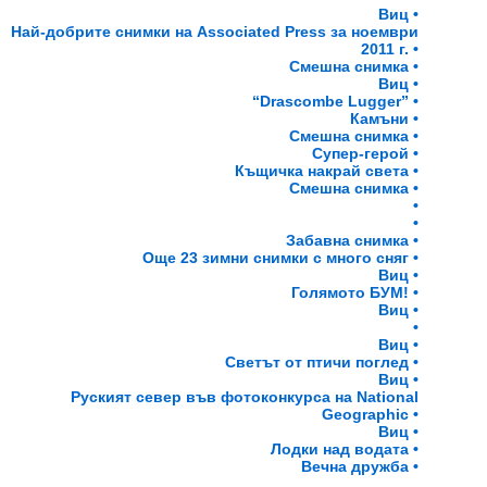
Виц •
Най-добрите снимки на Associated Press за ноември
2011 г. •
Смешна снимка •
Виц •
“Drascombe Lugger” •
Камъни •
Смешна снимка •
Супер-герой •
Къщичка накрай света •
Смешна снимка •
•
•
Забавна снимка •
Още 23 зимни снимки с много сняг •
Виц •
Голямото БУМ! •
Виц •
•
Виц •
Светът от птичи поглед •
Виц •
Руският север във фотоконкурса на National
Geographic •
Виц •
Лодки над водата •
Вечна дружба •