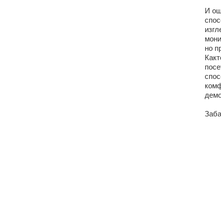
И ощ
спос
изгл
мони
но п
Какт
посе
спос
комф
демо
Заба