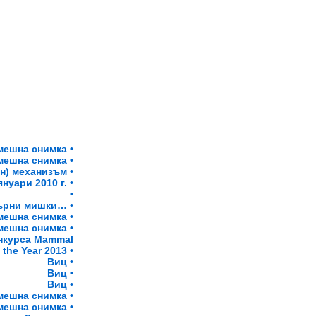
мешна снимка •
мешна снимка •
н) механизъм •
нуари 2010 г. •
•
ърни мишки… •
мешна снимка •
мешна снимка •
онкурса Mammal
the Year 2013 •
Виц •
Виц •
Виц •
мешна снимка •
мешна снимка •