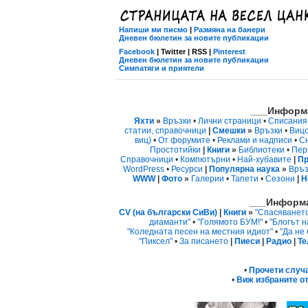
Напиши ми писмо
|
Размяна на банери
Дневен бюлетин за новите публикации
Facebook
| Twitter | RSS |
Pinterest
Дневен бюлетин за новите публикации
Симпатяги и приятели
___Информа
Яхти
»
Връзки
•
Лични страници
•
Списания
статии, справочници
|
Смешки
»
Връзки
•
Виц
виц)
•
От форумите
•
Реклами и надписи
•
С
Простотийки
|
Книги
»
Библиотеки
•
Пер
Справочници
•
Компютърни
•
Най-хубавите
|
Пр
WordPress
•
Ресурси
|
Популярна наука
»
Връз
WWW
|
Фото
»
Галерии
•
Тапети
•
Сезони
|
Н
___Информа
CV (на български СиВи)
|
Книги
»
"Спасяванет
диаманти"
•
"Голямото БУМ!"
•
"Блогът н
"Коледната песен на местния идиот"
•
"Да не
"Пиксел"
•
За писането
|
Пиеси
|
Радио
|
Те
•
Прочети случ
•
Виж избраните от