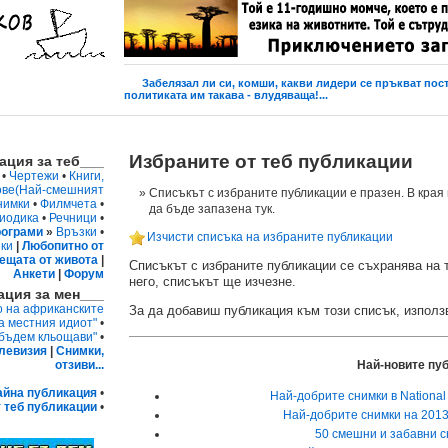
Забелязал ли си, комши, какви лидери се пръкват пос
политиката им такава - влудяваща!...
Избраните от теб публикации
ция за теб___
•
Чертежи
•
Книги,
ове
(Най-смешният
Списъкът с избраните публикации е празен. В края 
нимки
•
Филмчета
•
да бъде запазена тук.
иодика
•
Речници
•
ограми
»
Връзки
•
Изчисти списъка на избраните публикации
ки
|
Любопитно от
ещата от живота
|
Списъкът с избраните публикации се съхранява на 
Анкети
|
Форум
него, списъкът ще изчезне.
ция за мен___
о на африканските
За да добавиш публикация към този списък, използ
а местния идиот"
•
 бъдем кльощави"
•
левизия
|
Снимки,
Най-новите пу
отзиви...
айна публикация
•
Най-добрите снимки в National
 теб публикации
•
Най-добрите снимки на 2013
50 смешни и забавни сн