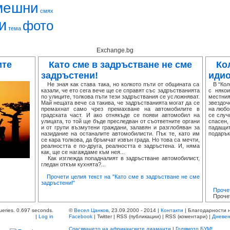
мешни
смях
и
фото
тема
Exchange.bg
ите
Като сме в задръстване не сме
Ко
задръстени!
идио
Не зная как става така, но колкото пъти от общината са
В “Коле
казали, че ето сега вече ще се справят със задръстванията
с няко
по улиците, толкова пъти тези задръствания се усложняват.
местни
Май нещата вече са такива, че задръстванията могат да се
звездоч
премахнат само чрез премахване на автомобилите в
на любо
градската част. И ако отнякъде се появи автомобил на
се случ
улицата, то той ще бъде преследван от съответните органи
спасен,
и от групи възмутени граждани, залавян и разглобяван за
падащит
назидание на останалите автомобилисти. Пък те, като им
подарък
се кара толкова, да бръмчат извън града. Но това са мечти,
реалността е по-друга, реалността е задръстена. И, няма
как, ще се нагаждаме към нея...
Как изглежда попадналият в задръстване автомобилист,
гледан откъм кухнята?...
Прочети целия текст на "Като сме в задръстване не сме
задръстени!"
Проче
Прочет
ueries. 0.697 seconds.
©
Весел Цанков
, 23.09.2000 - 2014 |
Контакти
| Благодарности 
|
Log in
Facebook
| Twitter | RSS (публикации) | RSS (коментари) |
Дневен
Спасяването на африканските диаманти
|
Голямото БУМ!