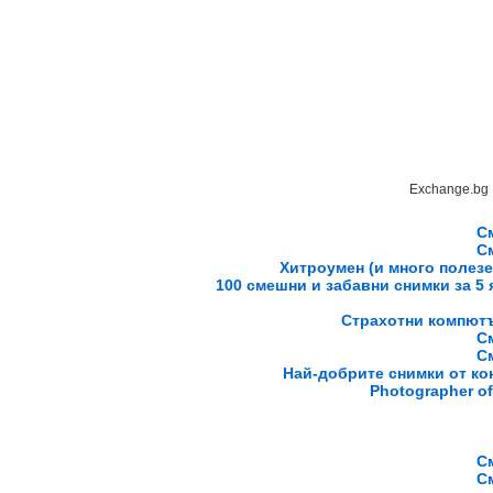
Exchange.bg
С
С
Хитроумен (и много полезе
100 смешни и забавни снимки за 5 я
Страхотни компют
С
С
Най-добрите снимки от к
Photographer of 
С
С