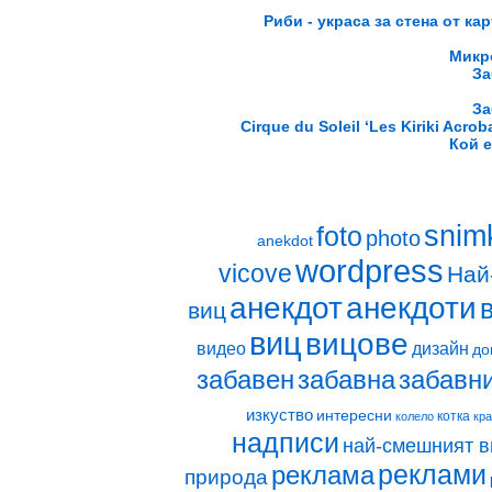
Риби - украса за стена от ка
Микр
За
За
Cirque du Soleil ‘Les Kiriki Acrob
Кой е
snim
foto
photo
anekdot
wordpress
vicove
Най
анекдот
анекдоти
виц
виц
вицове
видео
дизайн
до
забавен
забавна
забавн
изкуство
интересни
котка
колело
кр
надписи
най-смешният в
реклами
реклама
природа