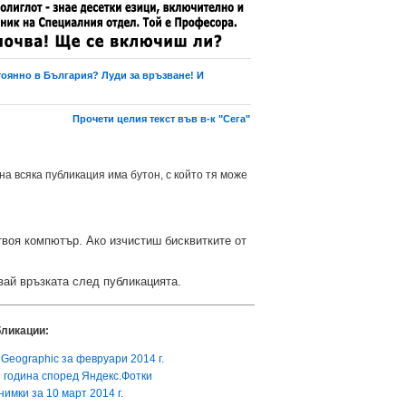
тоянно в България? Луди за връзване! И
Прочети целия текст във в-к "Сега"
на всяка публикация има бутон, с който тя може
твоя компютър. Ако изчистиш бисквитките от
вай връзката след публикацията.
бликации:
 Geographic за февруари 2014 г.
 година според Яндекс.Фотки
имки за 10 март 2014 г.