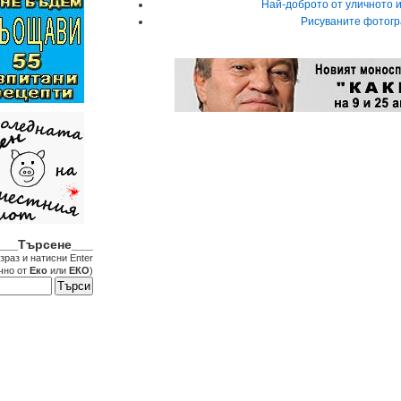
Най-доброто от уличното и
Рисуваните фотогра
___Търсене___
зраз и натисни Enter
чно от
Еко
или
ЕКО
)