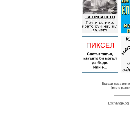
Въведи дума или и
(
еко
е разли
Exchange.bg