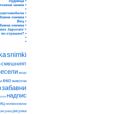
Лудница •
ртонени чинии •
•
оавтомобили •
бавна снимка •
Виц •
бавна снимка •
ates Japonais’ •
 по-страшен? •
•
•
snimki
ka
-смешният
весели
вещи
еко
животни
м
забавни
и
надпис
асота
иц
необикновени
рисунки
рисунка