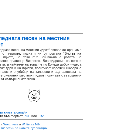
ледната песен на местния
т
дната песен на местния идиот” отново се срещаме
и от героите, познати ни от романа “Блогът на
я идиот”, но този път най-важна е ролята на
елото прасенце Вихрогон. Благодарение на него и
вта, а най-вече на това, че по Коледа добри чудеса
ват дори и на идиоти, политикът наречен Фюрера е
 наемните убийци са заловени и зад завесата на
е снежинки местният идиот получава съвършения
 от съвършената жена.
ти книгата онлайн
и във формат
PDF
или
FB2
на
Wordpress
и
White as Milk
 бюлетин за новите публикации