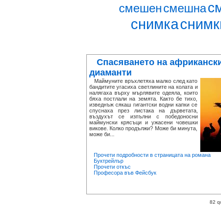
с
смешен
смешна
снимка
снимк
Спасяването на африканск
диаманти
Маймуните връхлетяха малко след като
бандитите угасиха светлините на колата и
налягаха върху мърлявите одеяла, които
бяха постлали на земята. Както бе тихо,
изведнъж сякаш гигантски водни капки се
спуснаха през листака на дърветата,
въздухът се изпълни с победоносни
маймунски крясъци и ужасени човешки
викове. Колко продължи? Може би минута,
може би...
Прочети подробности в страницата на романа
Буктрейлър
Прочети откъс
Професора във Фейсбук
82 q