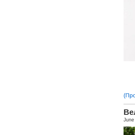
(Пр
Ве
June