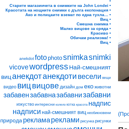
•
Старите магазинчета в снимките на John Londei •
Красотата на нощните снимки с дълга експонация •
Ако и полицаите вземат по една тухла… •
Виц •
Смешна снимка •
Малко вицове за сряда •
Красиво •
Обичам реализма! •
Виц •
snimki
snimka
foto
photo
anekdot
wordpress
vicove
Най-смешният
анекдот
анекдоти
весели
виц
вещи
виц
вицове
еко
видео
дизайн
животни
дом
забавни
забавен
забавна
забавни
надпис
изкуство
интересни
котка
колело
красота
надписи
най-смешният виц
(Пр
необикновени
реклами
реклама
природа
рисунки
рисунка
смешни