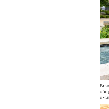
Веч
общ
екс