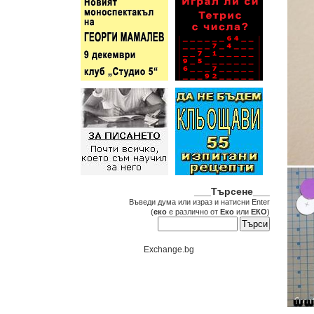
___Търсене___
Въведи дума или израз и натисни Enter
(
еко
е различно от
Еко
или
ЕКО
)
Exchange.bg