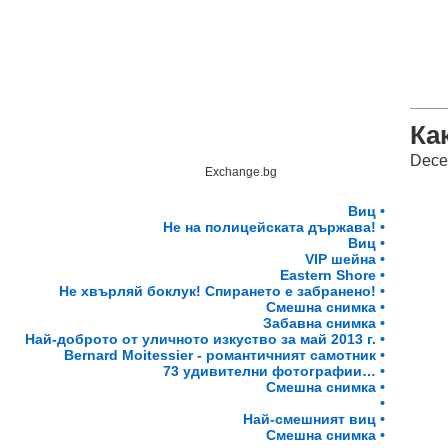
Ка
Dece
Exchange.bg
Виц •
Не на полицейската държава! •
Виц •
VIP шейна •
Eastern Shore •
Не хвърляй боклук! Спирането е забранено! •
Смешна снимка •
Забавна снимка •
Най-доброто от уличното изкуство за май 2013 г. •
Bernard Moitessier - романтичният самотник •
73 удивителни фотографии… •
Смешна снимка •
•
Най-смешният виц •
Смешна снимка •