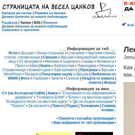
Напиши ми писмо
|
Размяна на банери
Дневен бюлетин за новите публикации
Facebook
| Twitter | RSS |
Pinterest
Кой 
Дневен бюлетин за новите публикации
Симпатяги и приятели
Ле
___Информация за теб___
Яхти
»
Връзки
•
Лични страници
•
Списания
•
Чертежи
•
Книги,
Janu
статии, справочници
|
Смешки
»
Връзки
•
Вицове
(Най-смешният
виц)
•
От форумите
•
Реклами и надписи
•
Снимки
•
Филмчета
•
Простотийки
|
Книги
»
Библиотеки
•
Периодика
•
Речници
•
Как
Справочници
•
Компютърни
•
Най-хубавите
|
Програми
»
Връзки
•
как
WordPress
•
Ресурси
|
Популярна наука
»
Връзки
|
Любопитно от
WWW
|
Фото
»
Галерии
•
Тапети
•
Сезони
|
Нещата от живота
|
Анкети
|
Форум
___Информация за мен___
CV (на български СиВи)
|
Книги
»
"Спасяването на африканските
диаманти"
•
"Голямото БУМ!"
•
"Блогът на местния идиот"
•
"Коледната песен на местния идиот"
•
"Да не бъдем кльощави"
•
"Пиксел"
•
За писането
|
Пиеси
|
Радио
|
Телевизия
|
Снимки,
отзиви...
•
Прочети случайна публикация
•
•
Виж избраните от теб публикации
•