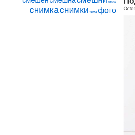
смешен
смешна
По
смях
снимка
снимки
Octo
фото
тема