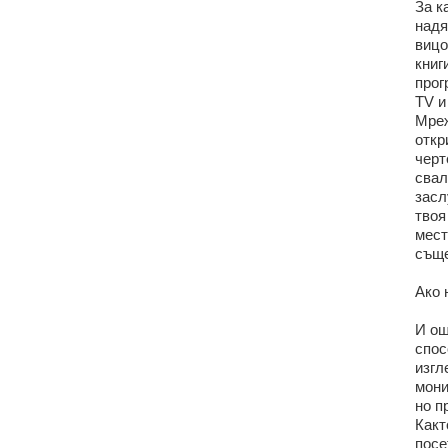
За к
надя
вицо
книг
прог
TV и
Мреж
откр
черт
свал
засл
твоя
мест
съще
Ако 
И ощ
спос
изгл
мони
но п
Какт
посе