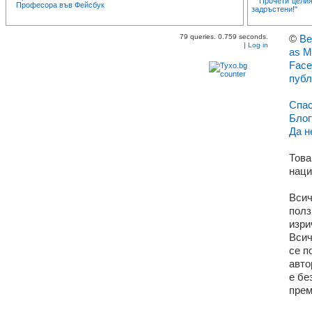
Прочети целия
Професора във Фейсбук
задръстени!"
79 queries. 0.759 seconds.
©
Ве
|
Log in
as M
Face
публ
Спас
Блог
Да н
Това
наци
Всич
полз
изри
Всич
се п
авто
е бе
прем