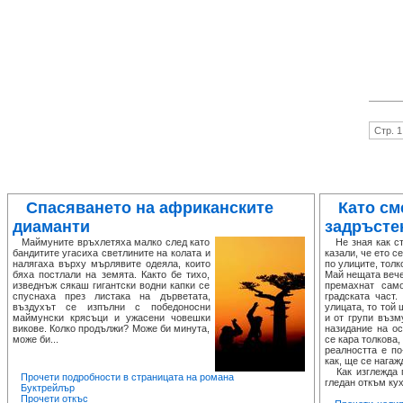
Стр. 1
Спасяването на африканските
Като см
диаманти
задръсте
Маймуните връхлетяха малко след като
Не зная как ста
бандитите угасиха светлините на колата и
казали, че ето с
налягаха върху мърлявите одеяла, които
по улиците, толк
бяха постлали на земята. Както бе тихо,
Май нещата вече
изведнъж сякаш гигантски водни капки се
премахнат сам
спуснаха през листака на дърветата,
градската част
въздухът се изпълни с победоносни
улицата, то той
маймунски крясъци и ужасени човешки
и от групи възм
викове. Колко продължи? Може би минута,
назидание на ос
може би...
се кара толкова,
реалността е по
как, ще се нагаж
Как изглежда п
Прочети подробности в страницата на романа
гледан откъм кух
Буктрейлър
Прочети откъс