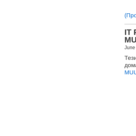
(Пр
IT
M
June
Тез
дом
MU