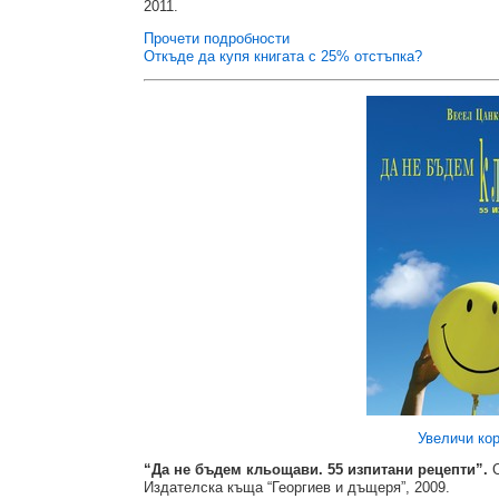
2011.
Прочети подробности
Откъде да купя книгата с 25% отстъпка?
Увеличи ко
“Да не бъдем кльощави. 55 изпитани рецепти”.
Издателска къща “Георгиев и дъщеря”, 2009.