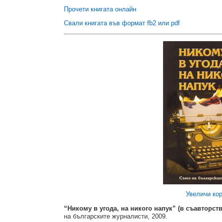
Прочети книгата онлайн
Свали книгата във формат fb2 или pdf
Увеличи ко
“Никому в угода, на никого напук” (в съавторст
на българските журналисти, 2009.