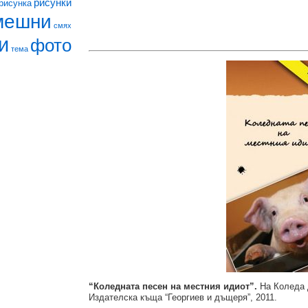
рисунки
рисунка
мешни
смях
и
фото
тема
“Коледната песен на местния идиот”.
На Коледа 
Издателска къща “Георгиев и дъщеря”, 2011.