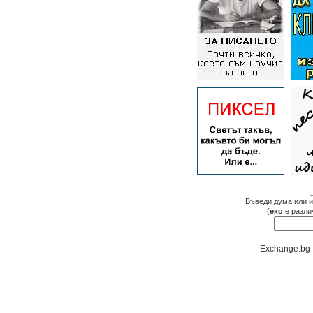
Въведи дума или и
(
еко
е разли
Exchange.bg