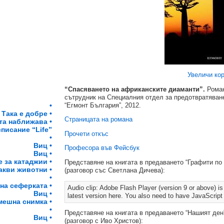
Увеличи ко
“Спасяването на африканските диаманти”.
Роман
сътрудник на Специалния отдел за предотвратяван
•
“Егмонт България”, 2012.
Така е добре •
Страницата на романа
та наближава •
списание “Life”
Прочети откъс
•
Виц •
Професора във Фейсбук
Виц •
 за катаджии •
Представяне на книгата в предаването “Графити по
акви животни •
(разговор със Светлана Дичева):
•
на сеферката •
Audio clip: Adobe Flash Player (version 9 or above) is 
Виц •
latest version here. You also need to have JavaScript
мешна снимка •
•
Представяне на книгата в предаването “Нашият ден
Виц •
(разговор с Иво Христов):