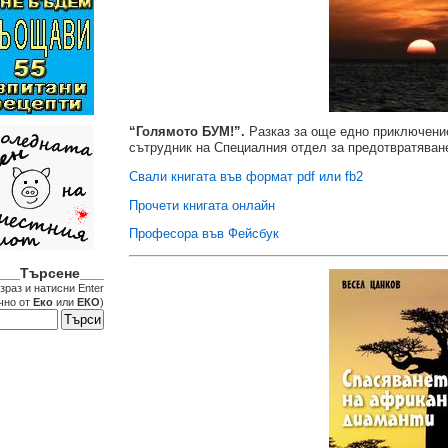
“Голямото БУМ!”.
Разказ за още едно приключени
сътрудник на Специалния отдел за предотвратяване
Свали книгата във формат pdf или fb2
Прочети книгата онлайн
Професора във Фейсбук
___Търсене___
зраз и натисни Enter
чно от
Еко
или
ЕКО
)