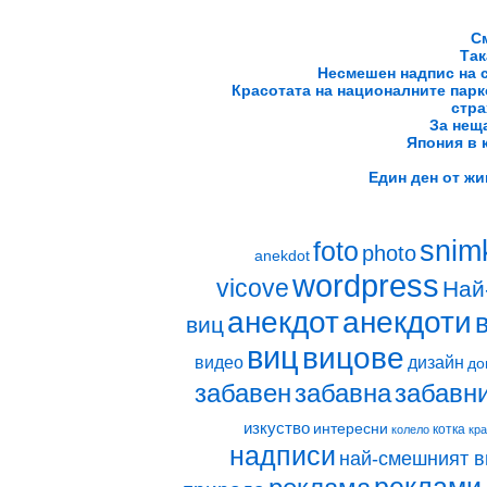
С
Так
Несмешен надпис на 
Красотата на националните парк
стра
За неща
Япония в к
Един ден от жи
snim
foto
photo
anekdot
wordpress
vicove
Най
анекдот
анекдоти
виц
виц
вицове
видео
дизайн
до
забавен
забавна
забавн
изкуство
интересни
котка
колело
кр
надписи
най-смешният в