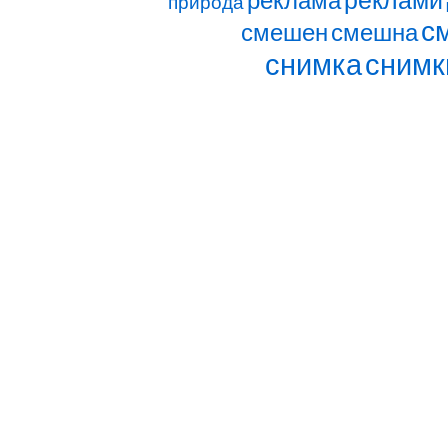
реклами
реклама
природа
с
смешен
смешна
снимка
снимк