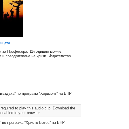
рицата
 за Професора, 11-годишно момче,
е и преодоляване на кризи. Издателство
 въздуха” по програма “Хоризонт” на БНР
required to play this audio clip. Download the
 enabled in your browser.
” по програма “Христо Ботев” на БНР