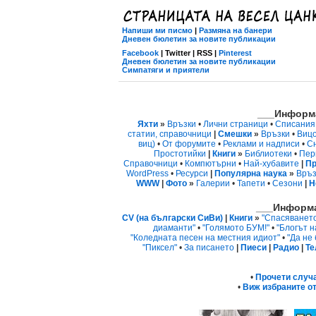
Напиши ми писмо
|
Размяна на банери
Дневен бюлетин за новите публикации
Facebook
| Twitter | RSS |
Pinterest
Дневен бюлетин за новите публикации
Симпатяги и приятели
___Информа
Яхти
»
Връзки
•
Лични страници
•
Списания
статии, справочници
|
Смешки
»
Връзки
•
Виц
виц)
•
От форумите
•
Реклами и надписи
•
С
Простотийки
|
Книги
»
Библиотеки
•
Пер
Справочници
•
Компютърни
•
Най-хубавите
|
Пр
WordPress
•
Ресурси
|
Популярна наука
»
Връз
WWW
|
Фото
»
Галерии
•
Тапети
•
Сезони
|
Н
___Информа
CV (на български СиВи)
|
Книги
»
"Спасяванет
диаманти"
•
"Голямото БУМ!"
•
"Блогът н
"Коледната песен на местния идиот"
•
"Да не
"Пиксел"
•
За писането
|
Пиеси
|
Радио
|
Те
•
Прочети случ
•
Виж избраните от