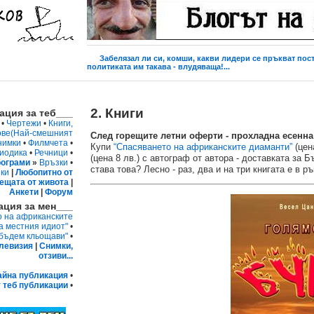
Забелязал ли си, комши, какви лидери се пръкват пос
политиката им такава - влудяваща!...
2. Книги
ция за теб___
•
Чертежи
•
Книги,
ове
(Най-смешният
След горещите летни оферти - прохладна есенна
нимки
•
Филмчета
•
Купи
“Спасяването на африканските диаманти”
(цен
иодика
•
Речници
•
(цена 8 лв.) с автограф от автора - доставката за 
ограми
»
Връзки
•
става това? Лесно - раз, два и на три книгата е в р
ки
|
Любопитно от
ещата от живота
|
Анкети
|
Форум
ция за мен___
о на африканските
а местния идиот"
•
 бъдем кльощави"
•
левизия
|
Снимки,
отзиви...
айна публикация
•
 теб публикации
•