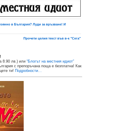
тоянно в България? Луди за връзване! И
Прочети целия текст във в-к "Сега"
!
а 8.90 лв.) или
“Блогът на местния идиот”
България с препоръчана поща е безплатна! Как
ъцете ти!
Подробности…