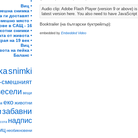
•
Виц •
Audio clip: Adobe Flash Player (version 9 or above) is 
мешна снимка •
latest version here. You also need to have JavaScript
а ги доставят •
смешно място •
Booktrailer (на български буктрейлър):
ове в САЩ - 16
хотни снимки •
embedded by
Embedded Video
та от живота •
рая на 19 век •
Виц •
вота на пейка •
Баланс •
snimki
ka
-смешният
весели
вещи
еко
животни
м
забавни
и
надпис
асота
иц
необикновени