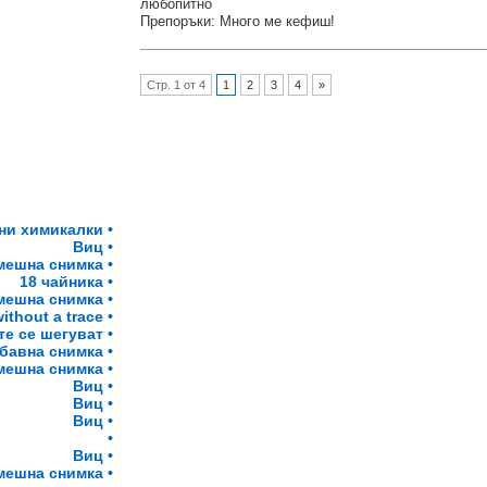
любопитно
Препоръки: Много ме кефиш!
Стр. 1 от 4
1
2
3
4
»
и химикалки •
Виц •
мешна снимка •
18 чайника •
мешна снимка •
ithout a trace •
е се шегуват •
бавна снимка •
мешна снимка •
Виц •
Виц •
Виц •
•
Виц •
мешна снимка •