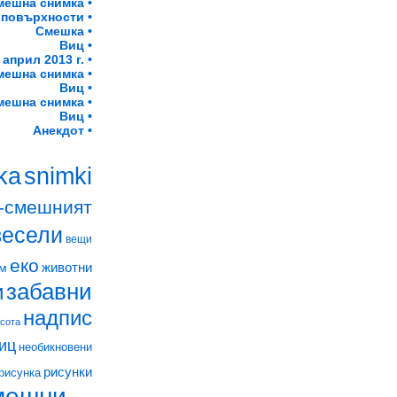
мешна снимка •
 повърхности •
Смешка •
Виц •
април 2013 г. •
мешна снимка •
Виц •
мешна снимка •
Виц •
Анекдот •
snimki
ka
-смешният
весели
вещи
еко
животни
м
забавни
и
надпис
асота
иц
необикновени
рисунки
рисунка
мешни