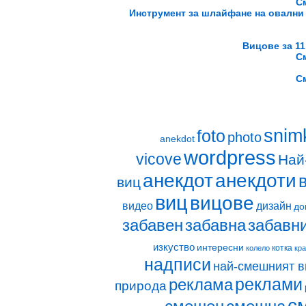
С
Инструмент за шлайфане на овални
Вицове за 11 
С
С
snim
foto
photo
anekdot
wordpress
vicove
Най
анекдот
анекдоти
виц
виц
вицове
видео
дизайн
до
забавен
забавна
забавн
изкуство
интересни
котка
колело
кр
надписи
най-смешният в
реклами
реклама
природа
с