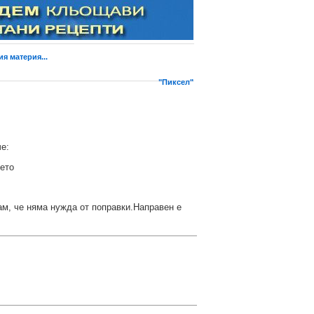
я материя...
"Пиксел"
че:
ето
ам, че няма нужда от поправки.Направен е