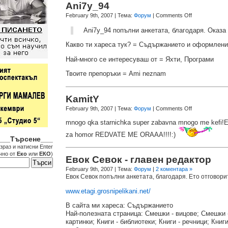
Ani7y_94
February 9th, 2007
| Тема:
Форум
|
Comments Off
Ani7y_94 попълни анкетата, благодаря. Оказа 
Какво ти хареса тук? = Съдържанието и оформлени
Най-много се интересуваш от = Яхти, Програми
Твоите препоръки = Ami neznam
KamitY
February 9th, 2007
| Тема:
Форум
|
Comments Off
mnogo qka starnichka super zabavna mnogo me kefi!Eii…
za homor REDVATE ME ORAAA!!!!:)
___Търсене___
зраз и натисни Enter
чно от
Еко
или
ЕКО
)
Евок Севок - главен редактор
February 9th, 2007
| Тема:
Форум
|
2 коментара »
Евок Севок попълни анкетата, благодаря. Ето отговори
www.etagi.grosnipelikani.net/
В сайта ми хареса: Съдържанието
Най-полезната страница: Смешки - вицове; Смешки 
картинки; Книги - библиотеки; Книги - речници; Книг