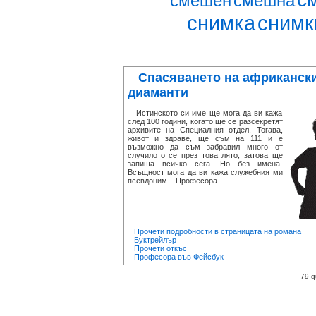
смешен
смешна
снимка
снимк
Спасяването на африканск
диаманти
Истинското си име ще мога да ви кажа
след 100 години, когато ще се разсекретят
архивите на Специалния отдел. Тогава,
живот и здраве, ще съм на 111 и е
възможно да съм забравил много от
случилото се през това лято, затова ще
запиша всичко сега. Но без имена.
Всъщност мога да ви кажа служебния ми
псевдоним – Професора.
Прочети подробности в страницата на романа
Буктрейлър
Прочети откъс
Професора във Фейсбук
79 q