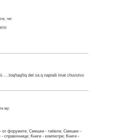
се, че:
ето
..toq/taq/tiq det sa q napraili imat chuvstvo
те му:
- от форумите; Смешки - табели; Смешки -
и - справочници; Книги - компютри; Книги -