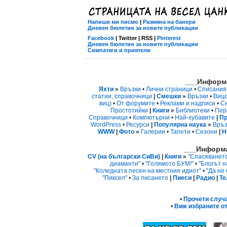
Напиши ми писмо
|
Размяна на банери
Дневен бюлетин за новите публикации
Facebook
| Twitter | RSS |
Pinterest
Дневен бюлетин за новите публикации
Симпатяги и приятели
___Информа
Яхти
»
Връзки
•
Лични страници
•
Списания
статии, справочници
|
Смешки
»
Връзки
•
Виц
виц)
•
От форумите
•
Реклами и надписи
•
С
Простотийки
|
Книги
»
Библиотеки
•
Пер
Справочници
•
Компютърни
•
Най-хубавите
|
Пр
WordPress
•
Ресурси
|
Популярна наука
»
Връз
WWW
|
Фото
»
Галерии
•
Тапети
•
Сезони
|
Н
___Информа
CV (на български СиВи)
|
Книги
»
"Спасяванет
диаманти"
•
"Голямото БУМ!"
•
"Блогът н
"Коледната песен на местния идиот"
•
"Да не
"Пиксел"
•
За писането
|
Пиеси
|
Радио
|
Те
•
Прочети случ
•
Виж избраните от