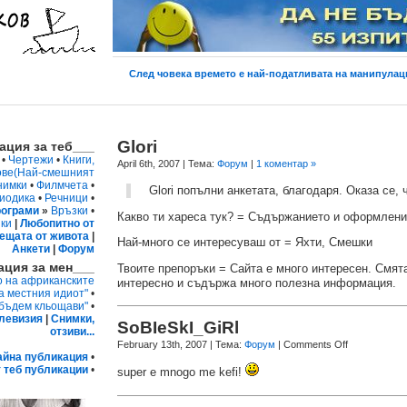
След човека времето е най-податливата на манипулаци
Glori
ция за теб___
•
Чертежи
•
Книги,
April 6th, 2007
| Тема:
Форум
|
1 коментар »
ове
(Най-смешният
нимки
•
Филмчета
•
Glori попълни анкетата, благодаря. Оказа се, 
иодика
•
Речници
•
ограми
»
Връзки
•
Какво ти хареса тук? = Съдържанието и оформлени
ки
|
Любопитно от
ещата от живота
|
Най-много се интересуваш от = Яхти, Смешки
Анкети
|
Форум
ция за мен___
Твоите препоръки = Сайта е много интересен. Смят
о на африканските
интересно и съдържа много полезна информация.
а местния идиот"
•
 бъдем кльощави"
•
левизия
|
Снимки,
SoBIeSkI_GiRl
отзиви...
February 13th, 2007
| Тема:
Форум
|
Comments Off
айна публикация
•
 теб публикации
•
super e mnogo me kefi!