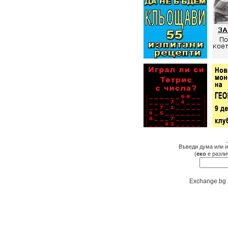
Въведи дума или и
(
еко
е разли
Exchange.bg