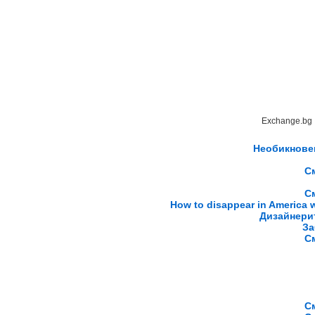
Exchange.bg
Необикновен
С
С
How to disappear in America w
Дизайнерит
За
С
С