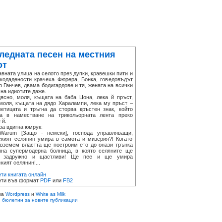
ледната песен на местния
от
ната улица на селото през дупки, кравешки пити и
екодадености крачеха Фюрера, Бонка, говедовъдът
 Ганчев, двама бодигардове и тя, жената на всички
на идиотите даже.
но, моля, къщата на баба Цона, лека й пръст,
 моля, къщата на дядо Харалампи, лека му пръст –
метицата и тръгна да сторва кръстен знак, който
а в наместване на трикольорната лента преко
 й.
 вдигна юмрук:
um [Защо - немски], господа управляващи,
ският селянин умира в самота и мизерия?! Когато
вземем властта ще построим ето до онази трънка
жна супермодерна болница, в която селяните ще
т задружно и щастливи! Ще пее и ще умира
кият селянин!...
ти книгата онлайн
ти във формат
PDF
или
FB2
на
Wordpress
и
White as Milk
 бюлетин за новите публикации