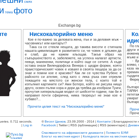
смях
и
фото
тема
Exchange.bg
ите
Нискокалорийно меню
Ко
Кое е по-важно за деловата жена, пък и за деловия мъж –
иди
часовникът или кантарът?
По глав
Така са се стекли нещата, до такива висоти е стигнала
други 
нашата цивилизация в развитието си, че човек е длъжен да
инженер
е слаб, да не кажем кльощав. Такъв образ на
мъже и 
съвършенството и, забележете, на успеха налагат артисти,
- Вдяс
певци, манекенки, политици и който още се сетите. А къде
вляво,
остава онази Вилендорфска Венера с щедри форми, която
каза к
праисторическият човек е изваял в своята пещера за да се
премин
знае и помни кое е красиво? Как ли се чувства Рубенс в
гърдите
райското си ателие, след като с лека ръка сме отрекли
Фюрера
тежащите на мястото си женски тела, с които той е
- War
изпълнил картините си? Ами Ботеро, който не рисува нищо
българ
друго, освен пълни хора и дори да трябва да изобрази Туиги,
ТАРАН 
прочутия хиперкльощав модел от шейсетте години, пак би я
петета
направил почти сферична, нима творецът не знае кое е
умира
хубаво?...
българс
Прочети целия текст на "Нискокалорийно меню"
Проче
Проче
ueries. 0.711 seconds.
©
Весел Цанков
, 23.09.2000 - 2014 |
Контакти
| Благодарности 
|
Log in
Facebook
| Twitter | RSS (публикации) | RSS (коментари) |
Дневен
Спасяването на африканските диаманти
|
Голямото БУМ!
Блогът на местния идиот
|
Коледната песен на местния идиот