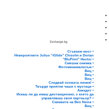
Exchange.bg
Сгъваем мост •
Невероятните Julius “iGlide” Chisolm и Dorian
“BluPrint” Hector •
Смешна снимка •
Фотоминимализъм •
Виц •
Виц •
Виц •
Следвай осовата линия! •
Твърде приятни чаши с мустаци •
Анекдот •
Искаш ли да имаш дистанционно, с което да
управляваш своя партньор? •
Снимките на Ben Heine •
Виц •