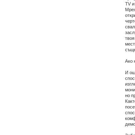
TV и
Мреж
откр
черт
свал
засл
твоя
мест
съще
Ако 
И ощ
спос
изгл
мони
но п
Какт
посе
спос
комф
демо