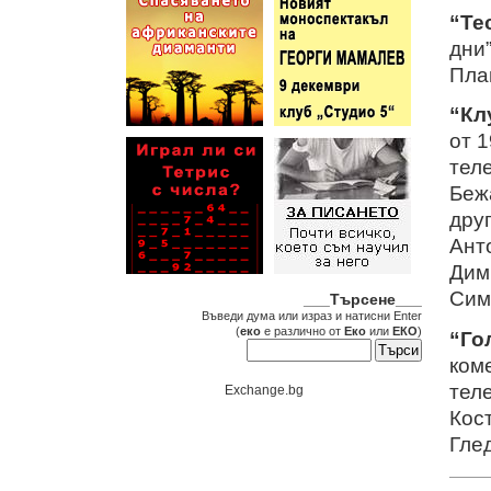
“Те
дни
Пла
“Кл
от 
тел
Беж
дру
Ант
Дим
Сим
___Търсене___
Въведи дума или израз и натисни Enter
(
еко
е различно от
Еко
или
ЕКО
)
“Го
ком
тел
Exchange.bg
Кос
Гле