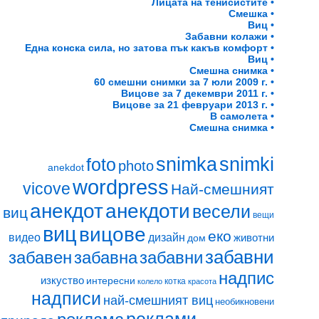
Лицата на тенисистите •
Смешка •
Виц •
Забавни колажи •
Една конска сила, но затова пък какъв комфорт •
Виц •
Смешна снимка •
60 смешни снимки за 7 юли 2009 г. •
Вицове за 7 декември 2011 г. •
Вицове за 21 февруари 2013 г. •
В самолета •
Смешна снимка •
snimki
snimka
foto
photo
anekdot
wordpress
vicove
Най-смешният
анекдот
анекдоти
весели
виц
вещи
виц
вицове
еко
видео
дизайн
животни
дом
забавни
забавен
забавна
забавни
надпис
изкуство
интересни
котка
колело
красота
надписи
най-смешният виц
необикновени