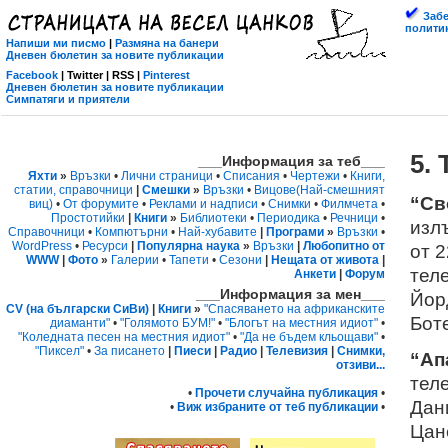
Забе
политик
Напиши ми писмо
|
Размяна на банери
Дневен бюлетин за новите публикации
Facebook
| Twitter | RSS |
Pinterest
Дневен бюлетин за новите публикации
Симпатяги и приятели
5.
___Информация за теб___
Яхти
»
Връзки
•
Лични страници
•
Списания
•
Чертежи
•
Книги,
статии, справочници
|
Смешки
»
Връзки
•
Вицове
(Най-смешният
“Св
виц)
•
От форумите
•
Реклами и надписи
•
Снимки
•
Филмчета
•
Простотийки
|
Книги
»
Библиотеки
•
Периодика
•
Речници
•
излъ
Справочници
•
Компютърни
•
Най-хубавите
|
Програми
»
Връзки
•
WordPress
•
Ресурси
|
Популярна наука
»
Връзки
|
Любопитно от
от 2
WWW
|
Фото
»
Галерии
•
Тапети
•
Сезони
|
Нещата от живота
|
тел
Анкети
|
Форум
___Информация за мен___
Йор
CV (на български СиВи)
|
Книги
»
"Спасяването на африканските
Бот
диаманти"
•
"Голямото БУМ!"
•
"Блогът на местния идиот"
•
"Коледната песен на местния идиот"
•
"Да не бъдем кльощави"
•
"Пиксел"
•
За писането
|
Пиеси
|
Радио
|
Телевизия
|
Снимки,
“Ап
отзиви...
теле
•
Прочети случайна публикация
•
Дан
•
Виж избраните от теб публикации
•
Цан