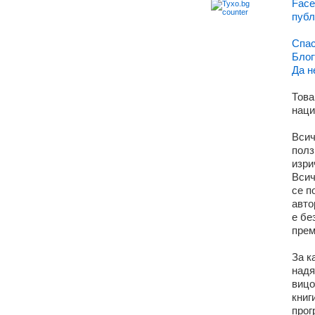
Face
публ
Спас
Блог
Да н
Това
наци
Всич
полз
изри
Всич
се п
авто
е бе
прем
За к
надя
вицо
книг
прог