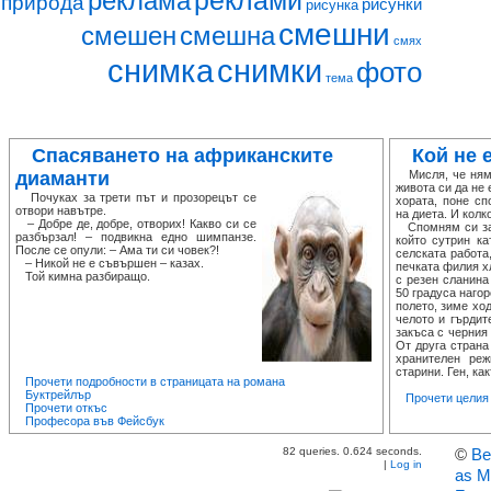
реклами
реклама
природа
рисунки
рисунка
смешни
смешен
смешна
смях
снимка
снимки
фото
тема
Спасяването на африканските
Кой не 
диаманти
Мисля, че няма
живота си да не 
Почуках за трети път и прозорецът се
хората, поне сп
отвори навътре.
на диета. И колк
– Добре де, добре, отворих! Какво си се
Спомням си за е
разбързал! – подвикна едно шимпанзе.
който сутрин ка
После се опули: – Ама ти си човек?!
селската работа
– Никой не е съвършен – казах.
печката филия х
Той кимна разбиращо.
с резен сланина
50 градуса нагор
полето, зиме хо
челото и гърдит
закъса с черния
От друга страна
хранителен ре
старини. Ген, как
Прочети подробности в страницата на романа
Буктрейлър
Прочети целия 
Прочети откъс
Професора във Фейсбук
82 queries. 0.624 seconds.
©
Ве
|
Log in
as M