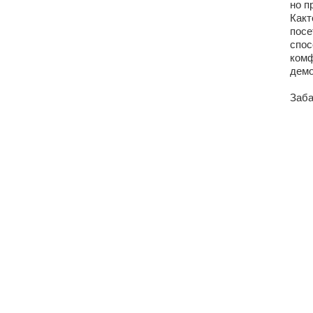
но п
Какт
посе
спос
комф
демо
Заба