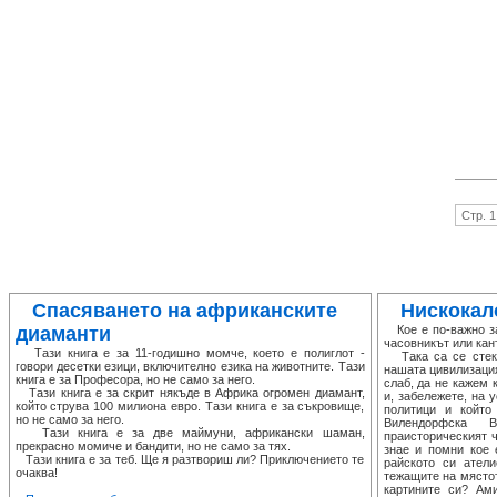
Стр. 1
Спасяването на африканските
Нискокал
диаманти
Кое е по-важно за
часовникът или кан
Тази книга е за 11-годишно момче, което е полиглот -
Така са се стекли
говори десетки езици, включително езика на животните. Тази
нашата цивилизация
книга е за Професора, но не само за него.
слаб, да не кажем
Тази книга е за скрит някъде в Африка огромен диамант,
и, забележете, на 
който струва 100 милиона евро. Тази книга е за съкровище,
политици и който
но не само за него.
Вилендорфска
Тази книга е за две маймуни, африкански шаман,
праисторическият 
прекрасно момиче и бандити, но не само за тях.
знае и помни кое 
Тази книга е за теб. Ще я разтвориш ли? Приключението те
райското си атели
очаква!
тежащите на мястот
картините си? Ами