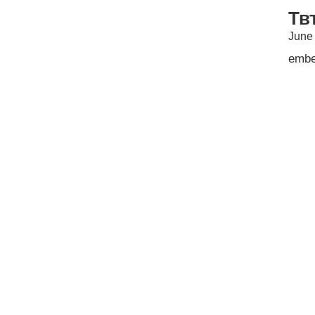
Тв
June
emb