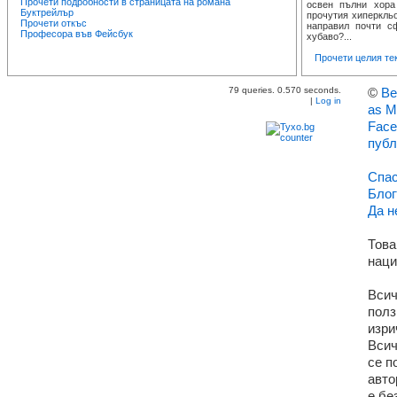
Прочети подробности в страницата на романа
освен пълни хора
Буктрейлър
прочутия хиперкль
Прочети откъс
направил почти с
Професора във Фейсбук
хубаво?...
Прочети целия те
79 queries. 0.570 seconds.
©
Ве
|
Log in
as M
Face
публ
Спас
Блог
Да н
Това
наци
Всич
полз
изри
Всич
се п
авто
е бе