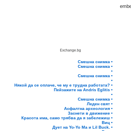
emb
Exchange.bg
Смешна снимка •
Смешна снимка •
•
Смешна снимка •
•
Някой да се оплаче, че му е трудна работата? •
Пейзажите на Andris Eglitis •
•
Смешна снимка •
Леден свят •
Асфалтна археология •
Заснети в движение •
Красота има, само трябва да я забележиш •
Виц •
Дует на Yo-Yo Ma и Lil Buck. •