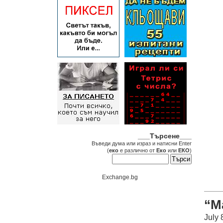
___Търсене___
Въведи дума или израз и натисни Enter
(
еко
е различно от
Еко
или
ЕКО
)
Exchange.bg
“М
July 