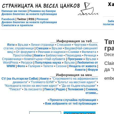
Напиши ми писмо
|
Размяна на банери
Дневен бюлетин за новите публикации
Facebook
| Twitter | RSS |
Pinterest
Забе
Дневен бюлетин за новите публикации
политик
Симпатяги и приятели
Тв
___Информация за теб___
Яхти
»
Връзки
•
Лични страници
•
Списания
•
Чертежи
•
Книги,
гр
статии, справочници
|
Смешки
»
Връзки
•
Вицове
(Най-смешният
виц)
•
От форумите
•
Реклами и надписи
•
Снимки
•
Филмчета
•
Dece
Простотийки
|
Книги
»
Библиотеки
•
Периодика
•
Речници
•
Справочници
•
Компютърни
•
Най-хубавите
|
Програми
»
Връзки
•
Clai
WordPress
•
Ресурси
|
Популярна наука
»
Връзки
|
Любопитно от
WWW
|
Фото
»
Галерии
•
Тапети
•
Сезони
|
Нещата от живота
|
да “
Анкети
|
Форум
___Информация за мен___
emb
CV (на български СиВи)
|
Книги
»
"Спасяването на африканските
диаманти"
•
"Голямото БУМ!"
•
"Блогът на местния идиот"
•
"Коледната песен на местния идиот"
•
"Да не бъдем кльощави"
•
"Пиксел"
•
За писането
|
Пиеси
|
Радио
|
Телевизия
|
Снимки,
отзиви...
•
Прочети случайна публикация
•
•
Виж избраните от теб публикации
•