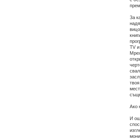
прем
За к
надя
вицо
книг
прог
TV и
Мреж
откр
черт
свал
засл
твоя
мест
съще
Ако 
И ощ
спос
изгл
мони