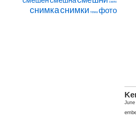
смешен
смешна
смях
снимка
снимки
фото
тема
Ken
June
emb