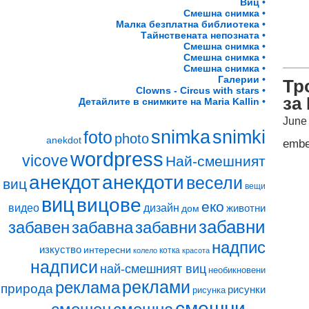
Виц •
Смешна снимка •
Малка безплатна библиотека •
Тайнствената непозната •
Смешна снимка •
Смешна снимка •
Смешна снимка •
Галерии •
Тр
Clowns - Circus with stars •
за
Детайлите в снимките на Maria Kallin •
June
snimki
snimka
foto
photo
anekdot
emb
wordpress
vicove
Най-смешният
анекдот
анекдоти
весели
виц
вещи
виц
вицове
еко
видео
дизайн
животни
дом
забавни
забавен
забавна
забавни
надпис
изкуство
интересни
котка
колело
красота
надписи
най-смешният виц
необикновени
реклами
реклама
природа
рисунки
рисунка
смешни