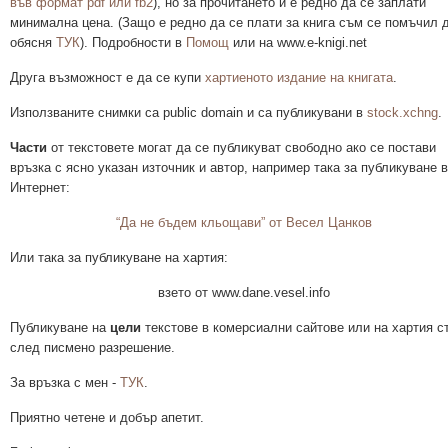
във формат pdf или fb2
), но за прочитането й е редно да се заплати
минимална цена. (Защо е редно да се плати за книга съм се помъчил 
обясня
ТУК
). Подробности в
Помощ
или на www.e-knigi.net
Друга възможност е да се купи
хартиеното издание на книгата
.
Използваните снимки са public domain и са публикувани в
stock.xchng
.
Части
от текстовете могат да се публикуват свободно ако се постави
връзка с ясно указан източник и автор, например така за публикуване в
Интернет:
“Да не бъдем кльощави” от Весел Цанков
Или така за публикуване на хартия:
взето от www.dane.vesel.info
Публикуване на
цели
текстове в комерсиални сайтове или на хартия с
след писмено разрешение.
За връзка с мен -
ТУК
.
Приятно четене и добър апетит.