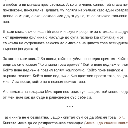
и любовта ни минава през стомаха. А когато човек хапне, той става по
по-спокоен, по-обичлив, душата му поляга на хълбок като един котарак
доволно мърка, а ако наоколо има друга душа, тя се отърква гальовно
нея.
В тази книга съм описал 55 лесни и вкусни рецепти за стомаха и за д
- от препечена филийка с масълце до супа гаспачо (за стомаха) и от
смисъла на сутрешната закуска до смисъла на цялото това всекиднев
търчане (за душата).
За кого е тази книга? За всеки, който е губил поне един приятел. Който
веднъж си е казвал “Кога мина това време?!” Който поне веднъж е пла
Който поне веднъж е правил голям компромис. Който поне веднъж е
вършил глупост. Който поне веднъж е бил щастлив просто така, защот
жив. И за всеки, който не е познал всичко това.
А снимката на котарака Мистерия поставих тук, защото той много по-д
от мен знае как да бъде в равновесие със себе си.
* * *
Тази книга не е безплатна. Защо - опитал съм се да обясня това
ТУК
.
Книгата може да се разпространява свободно (
можеш да свалиш книга