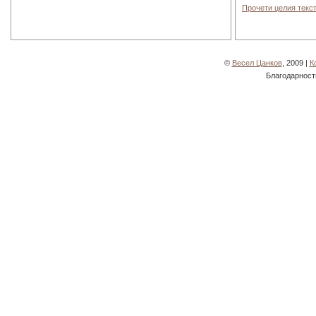
Прочети целия текст
©
Весел Цанков
, 2009 |
К
Благодарност