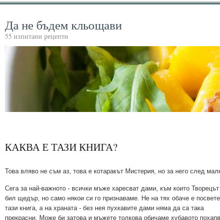
Да не бъдем кльощави
55 изпитани рецепти
КАКВА Е ТАЗИ КНИГА?
Това вляво не съм аз, това е котаракът Мистерия, но за него след мал
Сега за най-важното - всички мъже харесват дами, към които Творецът
бил щедър, но само някои си го признаваме. Не на тях обаче е посвет
тази книга, а на храната - без нея пухкавите дами няма да са така
прекрасни. Може би затова и мъжете толкова обичаме хубавото похап