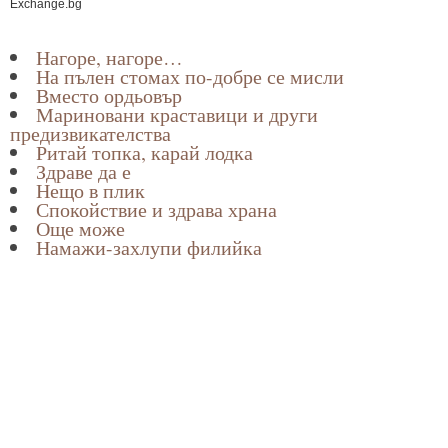
Exchange.bg
Нагоре, нагоре…
На пълен стомах по-добре се мисли
Вместо ордьовър
Мариновани краставици и други
предизвикателства
Ритай топка, карай лодка
Здраве да е
Нещо в плик
Спокойствие и здрава храна
Още може
Намажи-захлупи филийка