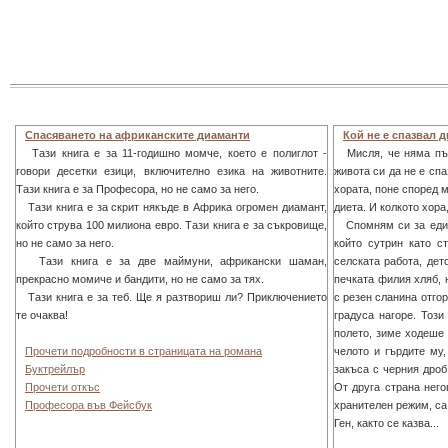
Спасяването на африканските диаманти
Кой не е спазвал 
Тази книга е за 11-годишно момче, което е полиглот -
Мисля, че няма пълн
говори десетки езици, включително езика на животните.
живота си да не е спа
Тази книга е за Професора, но не само за него.
хората, поне според 
Тази книга е за скрит някъде в Африка огромен диамант,
диета. И колкото хора
който струва 100 милиона евро. Тази книга е за съкровище,
Спомням си за един 
но не само за него.
който сутрин като с
Тази книга е за две маймуни, африкански шаман,
селската работа, дет
прекрасно момиче и бандити, но не само за тях.
печката филия хляб, 
Тази книга е за теб. Ще я разтвориш ли? Приключението
с резен сланина отгор
те очаква!
градуса нагоре. Тоз
полето, зиме ходеше 
Прочети подробности в страницата на романа
челото и гърдите му,
Буктрейлър
закъса с черния дроб
Прочети откъс
От друга страна него
Професора във Фейсбук
хранителен режим, са
Ген, както се казва...