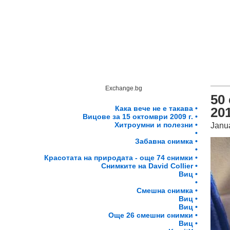
Exchange.bg
50
Кака вече не е такава •
201
Вицове за 15 октомври 2009 г. •
Хитроумни и полезни •
Janu
•
Забавна снимка •
•
Красотата на природата - още 74 снимки •
Снимките на David Collier •
Виц •
•
Смешна снимка •
Виц •
Виц •
Още 26 смешни снимки •
Виц •