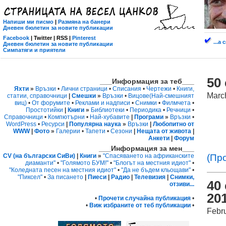
Напиши ми писмо
|
Размяна на банери
Дневен бюлетин за новите публикации
Facebook
| Twitter | RSS |
Pinterest
...а
Дневен бюлетин за новите публикации
Симпатяги и приятели
50
___Информация за теб___
Яхти
»
Връзки
•
Лични страници
•
Списания
•
Чертежи
•
Книги,
Marc
статии, справочници
|
Смешки
»
Връзки
•
Вицове
(Най-смешният
виц)
•
От форумите
•
Реклами и надписи
•
Снимки
•
Филмчета
•
Простотийки
|
Книги
»
Библиотеки
•
Периодика
•
Речници
•
Справочници
•
Компютърни
•
Най-хубавите
|
Програми
»
Връзки
•
WordPress
•
Ресурси
|
Популярна наука
»
Връзки
|
Любопитно от
WWW
|
Фото
»
Галерии
•
Тапети
•
Сезони
|
Нещата от живота
|
Анкети
|
Форум
___Информация за мен___
(Пр
CV (на български СиВи)
|
Книги
»
"Спасяването на африканските
диаманти"
•
"Голямото БУМ!"
•
"Блогът на местния идиот"
•
"Коледната песен на местния идиот"
•
"Да не бъдем кльощави"
•
"Пиксел"
•
За писането
|
Пиеси
|
Радио
|
Телевизия
|
Снимки,
40
отзиви...
201
•
Прочети случайна публикация
•
•
Виж избраните от теб публикации
•
Febr