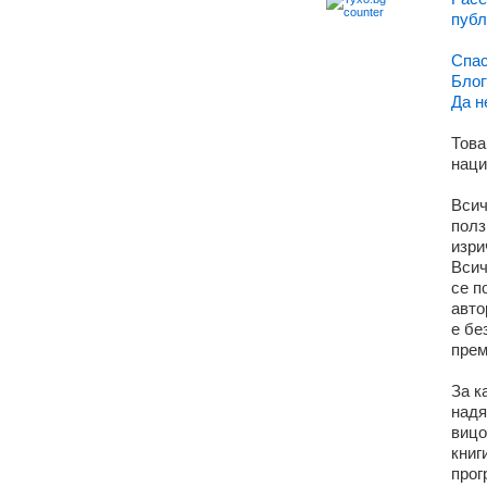
публ
Спас
Блог
Да н
Това
наци
Всич
полз
изри
Всич
се п
авто
е бе
прем
За к
надя
вицо
книг
прог