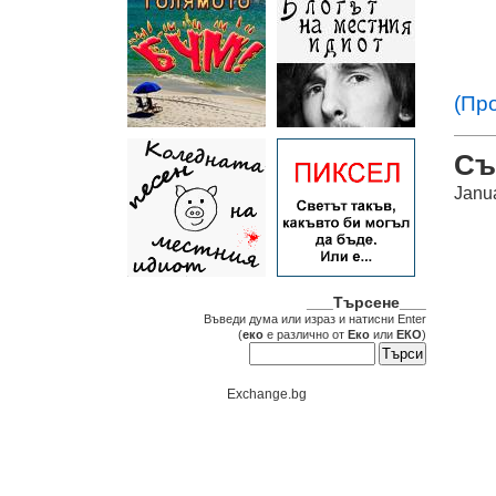
(Пр
Съ
Janu
___Търсене___
Въведи дума или израз и натисни Enter
(
еко
е различно от
Еко
или
ЕКО
)
Exchange.bg