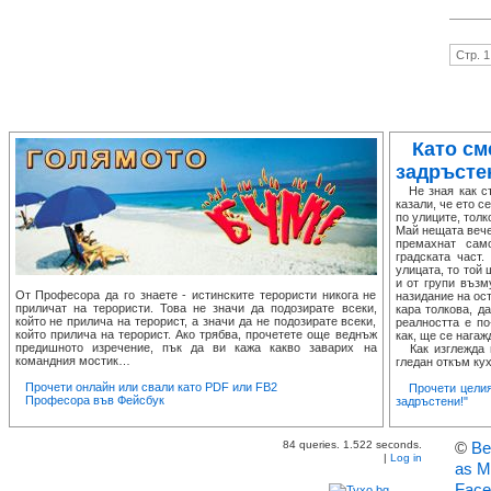
Стр. 1
Като см
задръсте
Не зная как ста
казали, че ето с
по улиците, толк
Май нещата вече
премахнат сам
градската част
улицата, то той
и от групи възм
От Професора да го знаете - истинските терористи никога не
назидание на ост
приличат на терористи. Това не значи да подозирате всеки,
кара толкова, д
който не прилича на терорист, а значи да не подозирате всеки,
реалността е по
който прилича на терорист. Ако трябва, прочетете още веднъж
как, ще се нагаж
предишното изречение, пък да ви кажа какво заварих на
Как изглежда п
командния мостик…
гледан откъм кух
Прочети онлайн или свали като PDF или FB2
Прочети целия
Професора във Фейсбук
задръстени!"
84 queries. 1.522 seconds.
©
Ве
|
Log in
as M
Face