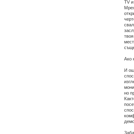
TV и
Мреж
откр
черт
свал
засл
твоя
мест
съще
Ако 
И ощ
спос
изгл
мони
но п
Какт
посе
спос
комф
демо
Заба