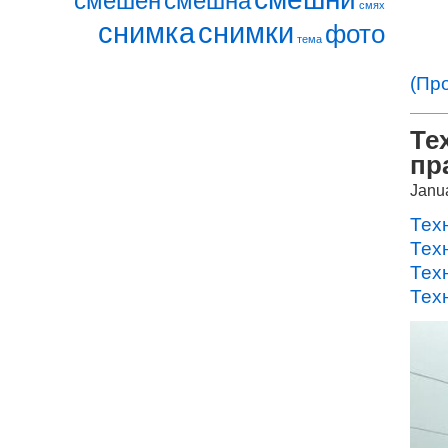
смешен
смешна
смях
снимка
снимки
фото
тема
(Пр
Те
пр
Janu
Тех
Тех
Тех
Тех