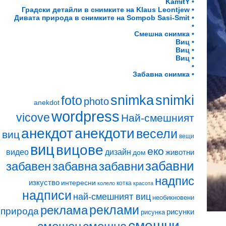
KamitY •
Градски детайли в снимките на Klaus Leontjew •
Дивата природа в снимките на Sompob Sasi-Smit •
•
Смешна снимка •
Виц •
Виц •
Виц •
•
Забавна снимка •
snimki
snimka
foto
photo
anekdot
wordpress
vicove
Най-смешният
анекдот
анекдоти
весели
виц
вещи
виц
вицове
еко
видео
дизайн
животни
дом
забавни
забавен
забавна
забавни
надпис
изкуство
интересни
котка
колело
красота
надписи
най-смешният виц
необикновени
реклами
реклама
природа
рисунки
рисунка
смешни