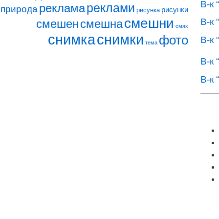
В-к 
реклами
реклама
природа
рисунки
рисунка
смешни
В-к 
смешен
смешна
смях
снимка
снимки
фото
В-к 
тема
В-к 
В-к 