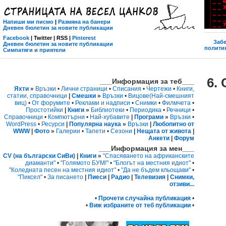
Напиши ми писмо
|
Размяна на банери
Дневен бюлетин за новите публикации
Facebook
| Twitter | RSS |
Pinterest
Забе
Дневен бюлетин за новите публикации
политик
Симпатяги и приятели
6.
___Информация за теб___
Яхти
»
Връзки
•
Лични страници
•
Списания
•
Чертежи
•
Книги,
статии, справочници
|
Смешки
»
Връзки
•
Вицове
(Най-смешният
виц)
•
От форумите
•
Реклами и надписи
•
Снимки
•
Филмчета
•
Простотийки
|
Книги
»
Библиотеки
•
Периодика
•
Речници
•
Справочници
•
Компютърни
•
Най-хубавите
|
Програми
»
Връзки
•
WordPress
•
Ресурси
|
Популярна наука
»
Връзки
|
Любопитно от
WWW
|
Фото
»
Галерии
•
Тапети
•
Сезони
|
Нещата от живота
|
Анкети
|
Форум
___Информация за мен___
CV (на български СиВи)
|
Книги
»
"Спасяването на африканските
диаманти"
•
"Голямото БУМ!"
•
"Блогът на местния идиот"
•
"Коледната песен на местния идиот"
•
"Да не бъдем кльощави"
•
"Пиксел"
•
За писането
|
Пиеси
|
Радио
|
Телевизия
|
Снимки,
отзиви...
•
Прочети случайна публикация
•
•
Виж избраните от теб публикации
•