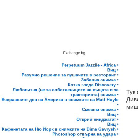
Exchange.bg
Perpetuum Jazzile - Africa •
Виц •
Разумно решение за пушачите в ресторант •
Забавна снимка •
Котка гледа Discovery •
Любопитна (не за собствениците на къщата и за
Тук
тракториста) снимка •
Диво
Вчерашният ден на Америка в снимките на Matt Hoyle
•
миш
Смешна снимка •
Виц •
Открий нинджата! •
Виц •
Кафенетата на Ню Йорк в снимките на Dima Gavrysh •
Photoshop отвърна на удара •