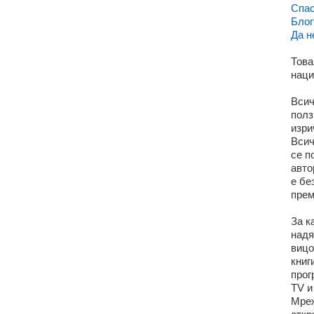
Спас
Блог
Да н
Това
наци
Всич
полз
изри
Всич
се п
авто
е бе
прем
За к
надя
вицо
книг
прог
TV и
Мреж