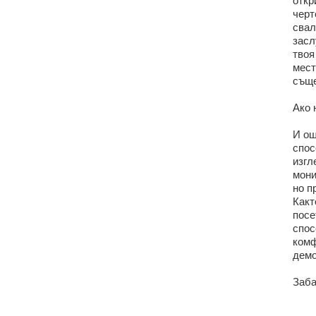
откр
черт
свал
засл
твоя
мест
съще
Ако 
И ощ
спос
изгл
мони
но п
Какт
посе
спос
комф
демо
Заба