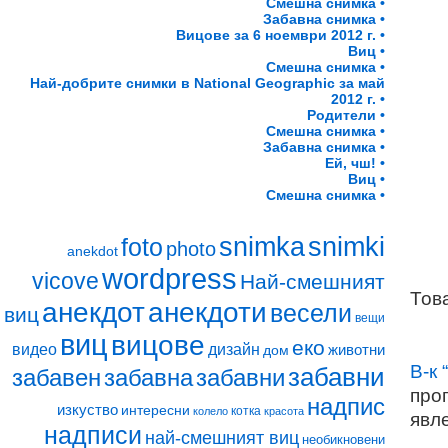
Смешна снимка •
Забавна снимка •
Вицове за 6 ноември 2012 г. •
Виц •
Смешна снимка •
Най-добрите снимки в National Geographic за май
2012 г. •
Родители •
Смешна снимка •
Забавна снимка •
Ей, чш! •
Виц •
Смешна снимка •
snimki
snimka
foto
photo
anekdot
wordpress
vicove
Най-смешният
Тов
анекдот
анекдоти
весели
виц
вещи
виц
вицове
еко
видео
дизайн
животни
дом
В-к 
забавни
забавен
забавна
забавни
про
надпис
изкуство
интересни
котка
колело
красота
явл
надписи
най-смешният виц
необикновени