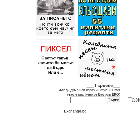
___Търсене___
Въведи дума или израз и натисни Enter
(
еко
е различно от
Еко
или
ЕКО
)
Таз
Exchange.bg