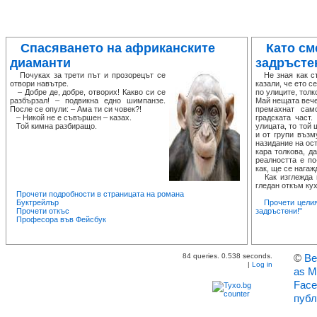
Спасяването на африканските
Като см
диаманти
задръсте
Почуках за трети път и прозорецът се
Не зная как ста
отвори навътре.
казали, че ето с
– Добре де, добре, отворих! Какво си се
по улиците, толк
разбързал! – подвикна едно шимпанзе.
Май нещата вече
После се опули: – Ама ти си човек?!
премахнат сам
– Никой не е съвършен – казах.
градската част
Той кимна разбиращо.
улицата, то той
и от групи възм
назидание на ост
кара толкова, д
реалността е по
как, ще се нагаж
Как изглежда п
гледан откъм кух
Прочети подробности в страницата на романа
Буктрейлър
Прочети целия
Прочети откъс
задръстени!"
Професора във Фейсбук
84 queries. 0.538 seconds.
©
Ве
|
Log in
as M
Face
публ