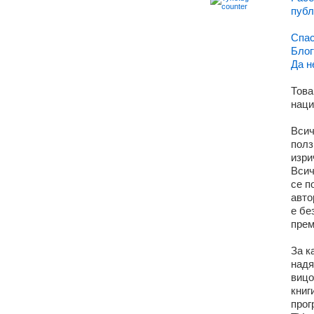
публ
Спас
Блог
Да н
Това
наци
Всич
полз
изри
Всич
се п
авто
е бе
прем
За к
надя
вицо
книг
прог