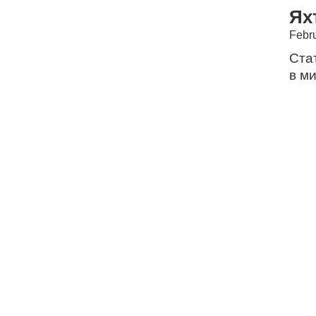
Ях
Febr
Ста
в ми