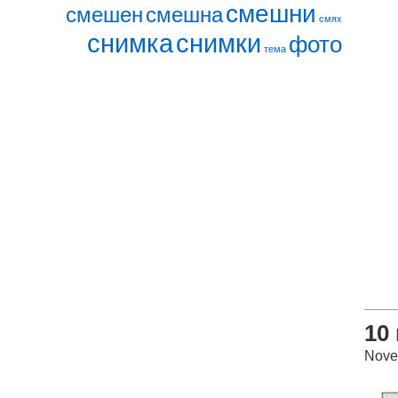
смешни
смешен
смешна
смях
снимка
снимки
фото
тема
10
Nove