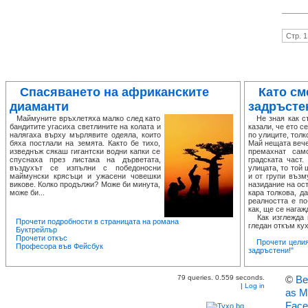
Стр. 1
Спасяването на африканските
Като см
диаманти
задръсте
Маймуните връхлетяха малко след като
Не зная как ста
бандитите угасиха светлините на колата и
казали, че ето с
налягаха върху мърлявите одеяла, които
по улиците, толк
бяха постлали на земята. Както бе тихо,
Май нещата вече
изведнъж сякаш гигантски водни капки се
премахнат сам
спуснаха през листака на дърветата,
градската част
въздухът се изпълни с победоносни
улицата, то той
маймунски крясъци и ужасени човешки
и от групи възм
викове. Колко продължи? Може би минута,
назидание на ост
може би...
кара толкова, д
реалността е по
как, ще се нагаж
Как изглежда п
Прочети подробности в страницата на романа
гледан откъм кух
Буктрейлър
Прочети откъс
Прочети целия
Професора във Фейсбук
задръстени!"
79 queries. 0.559 seconds.
©
Ве
|
Log in
as M
Face