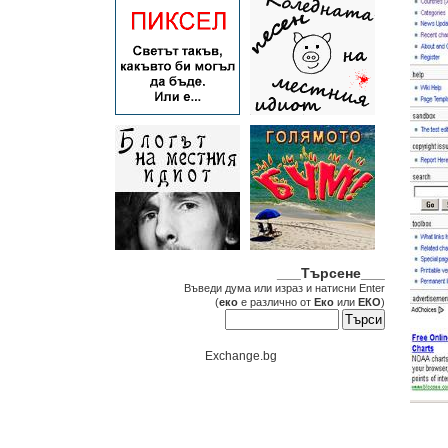
___Търсене___
Въведи дума или израз и натисни Enter
(
еко
е различно от
Еко
или
ЕКО
)
Exchange.bg