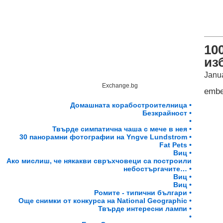
10
из
Janu
Exchange.bg
emb
Домашната корабостроителница •
Безкрайност •
•
Твърде симпатична чаша с мече в нея •
30 панорамни фотографии на Yngve Lundstrom •
Fat Pets •
Виц •
Ако мислиш, че някакви свръхчовеци са построили
небостъргачите… •
Виц •
Виц •
Ромите - типични българи •
Още снимки от конкурса на National Geographic •
Твърде интересни лампи •
•