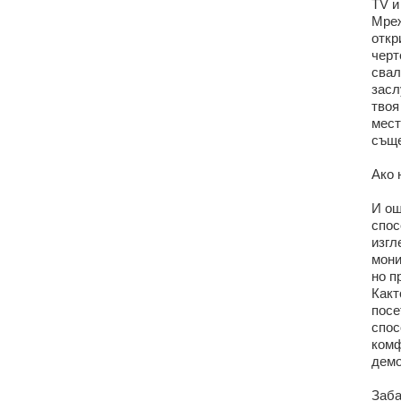
TV и
Мреж
откр
черт
свал
засл
твоя
мест
съще
Ако 
И ощ
спос
изгл
мони
но п
Какт
посе
спос
комф
демо
Заба