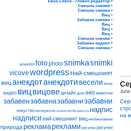
Евок Севок - главен редактор •
Смешна снимка •
Смешна снимка •
Виц •
Забавна снимка •
Виц •
Виц •
Виц •
Смешна снимка •
Забавен надпис •
Смешна снимка •
snimki
snimka
foto
photo
anekdot
wordpress
vicove
Най-смешният
анекдот
анекдоти
весели
виц
Се
вещи
виц
вицове
June
еко
видео
дизайн
животни
дом
забавни
забавен
забавна
забавни
Сер
стр
надпис
изкуство
интересни
котка
колело
красота
на 
надписи
най-смешният виц
необикновени
реклами
реклама
природа
рисунки
рисунка