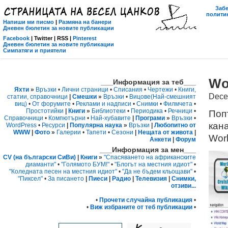
Забе
политик
Напиши ми писмо
|
Размяна на банери
Дневен бюлетин за новите публикации
Facebook
| Twitter | RSS |
Pinterest
Дневен бюлетин за новите публикации
Симпатяги и приятели
Wor
___Информация за теб___
Яхти
»
Връзки
•
Лични страници
•
Списания
•
Чертежи
•
Книги,
Dece
статии, справочници
|
Смешки
»
Връзки
•
Вицове
(Най-смешният
виц)
•
От форумите
•
Реклами и надписи
•
Снимки
•
Филмчета
•
Простотийки
|
Книги
»
Библиотеки
•
Периодика
•
Речници
•
Поп
Справочници
•
Компютърни
•
Най-хубавите
|
Програми
»
Връзки
•
кана
WordPress
•
Ресурси
|
Популярна наука
»
Връзки
|
Любопитно от
WWW
|
Фото
»
Галерии
•
Тапети
•
Сезони
|
Нещата от живота
|
Worl
Анкети
|
Форум
___Информация за мен___
CV (на български СиВи)
|
Книги
»
"Спасяването на африканските
диаманти"
•
"Голямото БУМ!"
•
"Блогът на местния идиот"
•
"Коледната песен на местния идиот"
•
"Да не бъдем кльощави"
•
"Пиксел"
•
За писането
|
Пиеси
|
Радио
|
Телевизия
|
Снимки,
отзиви...
•
Прочети случайна публикация
•
•
Виж избраните от теб публикации
•