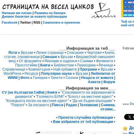
Напиши ми писмо
|
Размяна на банери
Дневен бюлетин за новите публикации
Той се 
Facebook
| Twitter | RSS |
Симпатяги и приятели
най-сетн
___Информация за теб___
Februar
Яхти
»
Връзки
•
Лични страници
•
Списания
•
Чертежи
•
Книги,
статии, справочници
|
Смешки
»
Връзки
•
Вицове
(Най-смешният
виц)
•
От форумите
•
Реклами и надписи
•
Снимки
•
Филмчета
•
Простотийки
|
Книги
»
Библиотеки
•
Периодика
•
Речници
•
Справочници
•
Компютърни
•
Най-хубавите
|
Програми
»
Връзки
•
WordPress
•
Ресурси
|
Популярна наука
»
Връзки
|
Любопитно от
WWW
|
Фото
»
Галерии
•
Тапети
•
Сезони
|
Нещата от живота
|
Анкети
|
Форум
___Информация за мен___
CV (на български СиВи)
|
Книги
»
"Спасяването на африканските
диаманти"
•
"Голямото БУМ!"
•
"Блогът на местния идиот"
•
"Коледната песен на местния идиот"
•
"Да не бъдем кльощави"
•
«««
Pr
"Пиксел"
•
За писането
|
Пиеси
|
Радио
|
Телевизия
|
Снимки,
отзиви...
•
Прочети случайна публикация
•
•
Виж избраните от теб публикации
•
До
»»
Ви