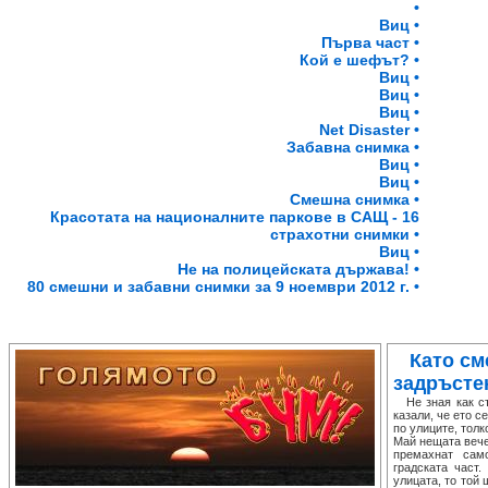
•
Виц •
Първа част •
Кой е шефът? •
Виц •
Виц •
Виц •
Net Disaster •
Забавна снимка •
Виц •
Виц •
Смешна снимка •
Красотата на националните паркове в САЩ - 16
страхотни снимки •
Виц •
Не на полицейската държава! •
80 смешни и забавни снимки за 9 ноември 2012 г. •
Като см
задръсте
Не зная как ста
казали, че ето с
по улиците, толк
Май нещата вече
премахнат сам
градската част
улицата, то той