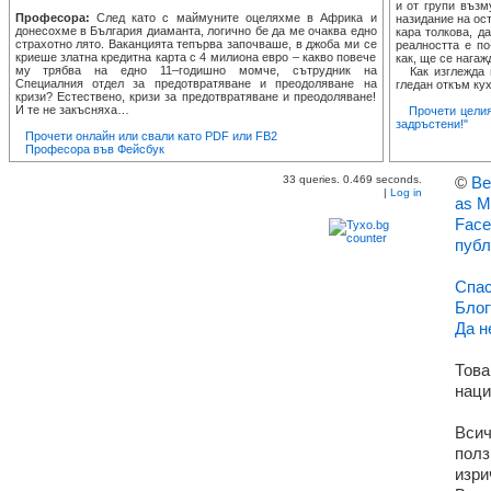
и от групи възм
Професора:
След като с маймуните оцеляхме в Африка и
назидание на ост
донесохме в България диаманта, логично бе да ме очаква едно
кара толкова, д
страхотно лято. Ваканцията тепърва започваше, в джоба ми се
реалността е по
криеше златна кредитна карта с 4 милиона евро – какво повече
как, ще се нагаж
му трябва на едно 11–годишно момче, сътрудник на
Как изглежда п
Специалния отдел за предотвратяване и преодоляване на
гледан откъм кух
кризи? Естествено, кризи за предотвратяване и преодоляване!
И те не закъсняха…
Прочети целия
задръстени!"
Прочети онлайн или свали като PDF или FB2
Професора във Фейсбук
33 queries. 0.469 seconds.
©
Ве
|
Log in
as M
Face
публ
Спас
Блог
Да н
Това
наци
Всич
полз
изри