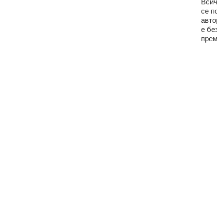
Всич
се п
авто
е бе
прем