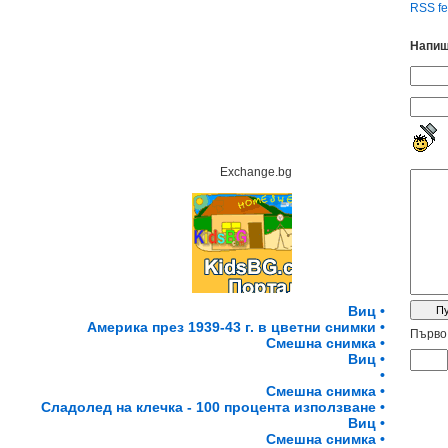
RSS fe
Напиш
Exchange.bg
Виц •
Америка през 1939-43 г. в цветни снимки •
Първо 
Смешна снимка •
Виц •
•
Смешна снимка •
Сладолед на клечка - 100 процента използване •
Виц •
Смешна снимка •