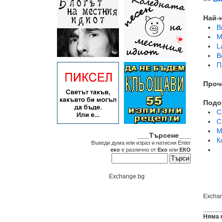
Най-
В
M
L
B
П
Проч
Подо
С
С
М
___Търсене___
К
Въведи дума или израз и натисни Enter
еко
е различно от
Еко
или
ЕКО
Exchange.bg
Excha
Няма 