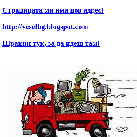
Страницата ми има нов адрес!
http://veselbg.blogspot.com
Щракни тук, за да идеш там!