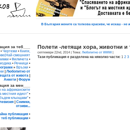
В България жените са толкова красиви, че искаш - не и
Полети -летящи хора, животни и 
ция за теб___
•
Чертежи
•
Книги,
септември 22nd, 2014
| Тема:
Любопитно от WWW
|
ове
(Най-смешният
Тази публикация е разделена на няколко части:
1
2
3
нимки
•
Филмчета
•
иодика
•
Речници
•
ограми
»
Връзки
•
ки
|
Любопитно от
ещата от живота
|
Анкети
|
Форум
ция за мен___
о на африканските
а местния идиот"
•
 бъдем кльощави"
•
левизия
|
Снимки,
отзиви...
айна публикация
•
 теб публикации
•