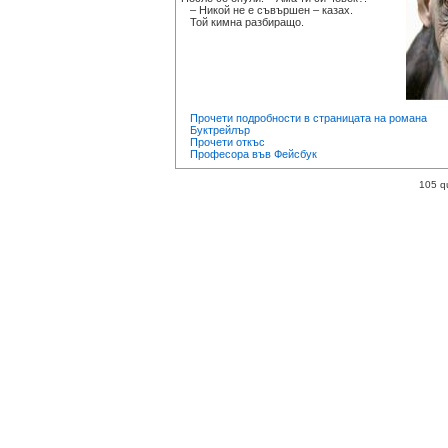
– Никой не е съвършен – казах.
Той кимна разбиращо.
Прочети подробности в страницата на романа
Буктрейлър
Прочети откъс
Професора във Фейсбук
105 q