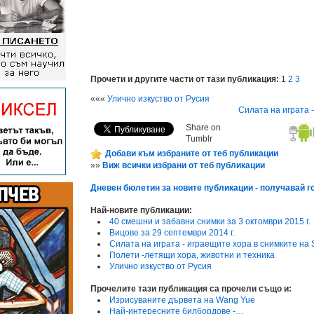
Прочети и другите части от тази публикация:
1
2
3
«««
Улично изкуство от Русия
Силата на играта -
Share on
Tumblr
Добави към избраните от теб публикации
»»
Виж всички избрани от теб публикации
Дневен бюлетин за новите публикации - получавай го
Най-новите публикации:
40 смешни и забавни снимки за 3 октомври 2015 г.
Вицове за 29 септември 2014 г.
Силата на играта - играещите хора в снимките на 
Полети -летящи хора, животни и техника
Улично изкуство от Русия
Прочелите тази публикация са прочели също и:
Изрисуваните дървета на Wang Yue
Най-интересните билбордове -…