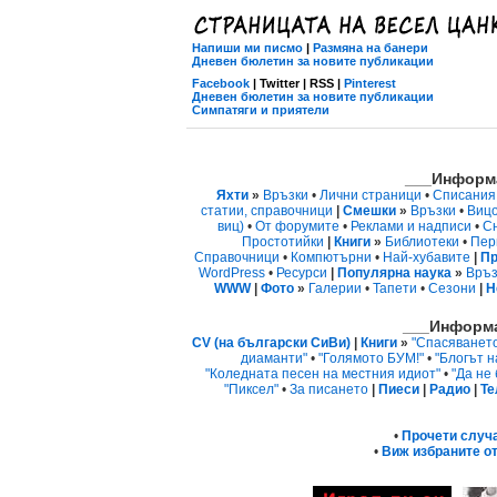
Напиши ми писмо
|
Размяна на банери
Дневен бюлетин за новите публикации
Facebook
| Twitter | RSS |
Pinterest
Дневен бюлетин за новите публикации
Симпатяги и приятели
___Информа
Яхти
»
Връзки
•
Лични страници
•
Списания
статии, справочници
|
Смешки
»
Връзки
•
Виц
виц)
•
От форумите
•
Реклами и надписи
•
С
Простотийки
|
Книги
»
Библиотеки
•
Пер
Справочници
•
Компютърни
•
Най-хубавите
|
Пр
WordPress
•
Ресурси
|
Популярна наука
»
Връз
WWW
|
Фото
»
Галерии
•
Тапети
•
Сезони
|
Н
___Информа
CV (на български СиВи)
|
Книги
»
"Спасяванет
диаманти"
•
"Голямото БУМ!"
•
"Блогът н
"Коледната песен на местния идиот"
•
"Да не
"Пиксел"
•
За писането
|
Пиеси
|
Радио
|
Те
•
Прочети случ
•
Виж избраните от