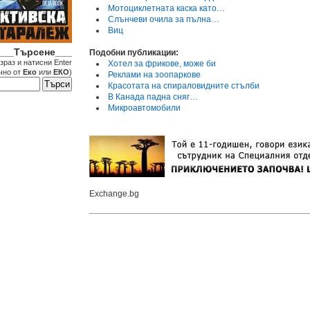
Мотоциклетната каска като…
Слънчеви очила за пълна…
Виц
___Търсене___
Подобни публикации:
зраз и натисни Enter
Хотел за фрикове, може би
чно от
Еко
или
ЕКО
)
Реклами на зоопаркове
Красотата на спираловидните стълби
В Канада падна сняг…
Микроавтомобили
Exchange.bg