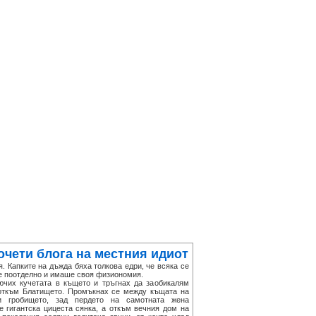
очети блога на местния идиот
 Капките на дъжда бяха толкова едри, че всяка се
 поотделно и имаше своя физиономия.
их кучетата в къщето и тръгнах да заобикалям
откъм Блатището. Промъкнах се между къщата на
 гробището, зад пердето на самотната жена
 гигантска цицеста сянка, а откъм вечния дом на