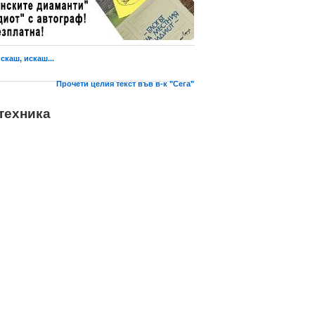
скаш, искаш...
Прочети целия текст във в-к "Сега"
техника