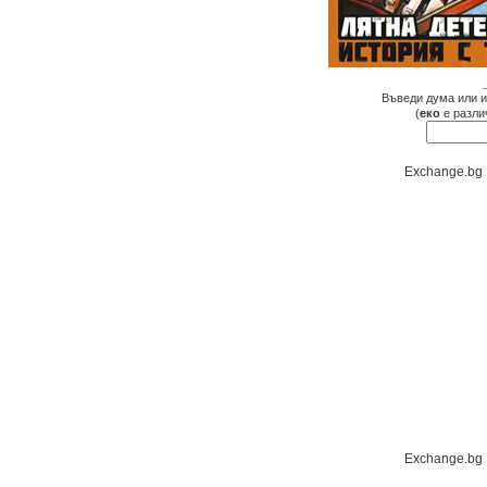
Въведи дума или и
(
еко
е разли
Exchange.bg
Exchange.bg