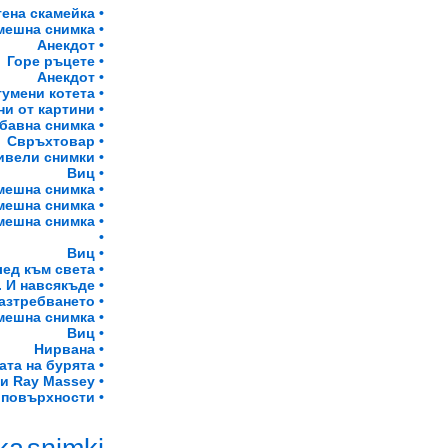
ена скамейка •
мешна снимка •
Анекдот •
Горе ръцете •
Анекдот •
умени котета •
и от картини •
бавна снимка •
Свръхтовар •
вели снимки •
Виц •
мешна снимка •
мешна снимка •
мешна снимка •
•
Виц •
ед към света •
 И навсякъде •
азтребването •
мешна снимка •
Виц •
Нирвана •
ата на бурята •
 и Ray Massey •
 повърхности •