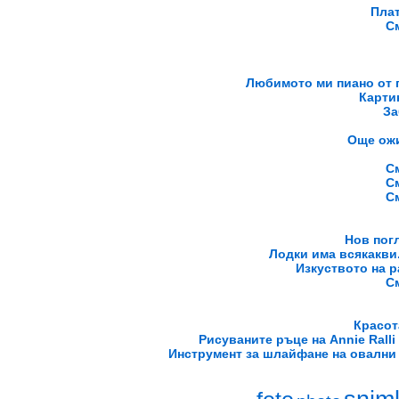
Плат
С
Любимото ми пиано от г
Картин
За
Още ожи
С
С
С
Нов погл
Лодки има всякакви.
Изкуството на р
С
Красот
Рисуваните ръце на Annie Ralli
Инструмент за шлайфане на овални