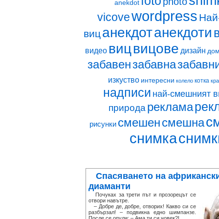
snim
foto
photo
anekdot
wordpress
vicove
Най
анекдот
анекдоти
виц
виц
вицове
видео
дизайн
до
забавен
забавна
забавн
изкуство
интересни
котка
колело
кр
надписи
най-смешният в
рек
реклама
природа
с
смешен
смешна
рисунки
снимка
снимк
Спасяването на африканск
диаманти
Почуках за трети път и прозорецът се
отвори навътре.
– Добре де, добре, отворих! Какво си се
разбързал! – подвикна едно шимпанзе.
После се опули: – Ама ти си човек?!