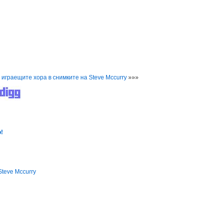
 играещите хора в снимките на Steve Mccurry
»»»
!
Steve Mccurry