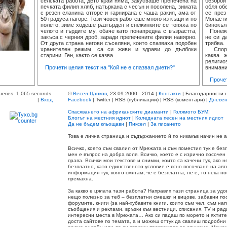
селската работа, дето край няма, закусваше препечена на
безброй
печката филия хляб, натъркана с чесън и посолена, зимата
обля об
с резен сланина отгоре и гарнирана с чаша ракия, ама от
се през
50 градуса нагоре. Този човек работеше много из къщи и по
Монасти
полето, зиме ходеше разгърден и снежинките се топяха по
бинокъл
челото и гърдите му, обаче като понапредна с възрастта,
Понеже 
закъса с черния дроб, заради препечените филии навярно.
не си д
От друга страна негови съселяни, които спазваха подобен
трябва.
хранителен режим, са си живи и здрави до дълбоки
Според
старини. Ген, както се казва...
каква 
религио
Прочети целия текст на "Кой не е спазвал диети?"
внимание
Прочет
ueries. 1,065 seconds.
©
Весел Цанков
, 23.09.2000 - 2014 |
Контакти
| Благодарности 
|
Вход
Facebook
| Twitter | RSS (публикации) | RSS (коментари) |
Дневен
Спасяването на африканските диаманти
|
Голямото БУМ!
Блогът на местния идиот
|
Коледната песен на местния идиот
Да не бъдем кльощави
|
Пиксел
|
За писането
Това е лична страница и съдържанието й по никакъв начин не
Всичко, което съм свалил от Мрежата и съм поместил тук е без
мен е въпрос на добра воля. Всичко, което е с изрично посочен
права. Всички мои текстове и снимки, които са качени тук, ако 
безплатно, като единственото условие е ясно посочване на авт
информация тук, която смятам, че е безплатна, не е, то нека н
премахна.
За какво е цялата тази работа? Направих тази страница за удо
нещо полезно за теб – безплатни смешки и вицове, забавни по
форумите, книги (за най-хубавите книги, които съм чел, съм на
съобщения и реклами, връзки към вестници, списания, TV и р
интересни места в Мрежата… Ако си падаш по морето и яхтите
доста сайтове по темата, а и можеш оттук да свалиш подробни