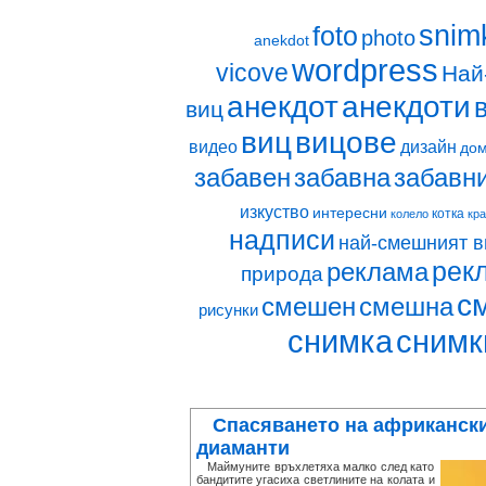
snim
foto
photo
anekdot
wordpress
vicove
Най
анекдот
анекдоти
виц
виц
вицове
видео
дизайн
до
забавен
забавна
забавн
изкуство
интересни
котка
колело
кр
надписи
най-смешният в
рек
реклама
природа
с
смешен
смешна
рисунки
снимка
снимк
Спасяването на африканск
диаманти
Маймуните връхлетяха малко след като
бандитите угасиха светлините на колата и