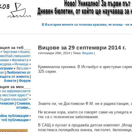
В България жените са толкова красиви, че искаш - не и
Вицове за 29 септември 2014 г.
ция за теб___
•
Чертежи
•
Книги,
септември 28th, 2014
| Тема:
Вицове
|
ове
(Най-смешният
нимки
•
Филмчета
•
иодика
•
Речници
•
Криминална хроника: В Истанбул е арестуван серие
ограми
»
Връзки
•
325 серии.
ки
|
Любопитно от
ещата от живота
|
Анкети
|
Форум
ция за мен___
о на африканските
а местния идиот"
•
 бъдем кльощави"
•
левизия
|
Снимки,
Знаете ли, че Достоевски Ф.М. не е радиостанция, 
отзиви...
Не всички хора, които си говорят сами на улицата
айна публикация
•
тях са с психически заболявания.
 теб публикации
•
В САЩ е пуснат в продажба детски комплект „Млад
пластмаса полицейска значка, пистолет, белезници, 