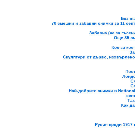
Безпла
70 смешни и забавни снимки за 11 септ
Забавна (не за гъсен
Още 35 с
Кое за кое
За
Скулптури от дърво, изхвърлено
Пост
Лондо
С
С
Най-добрите снимки в National
септ
Так
Как да
Русия преди 1917 