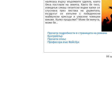
налягаха върху мърлявите одеяла, които
бяха постлали на земята. Както бе тихо,
изведнъж сякаш гигантски водни капки се
спуснаха през листака на дърветата,
въздухът се изпълни с победоносни
маймунски крясъци и ужасени човешки
викове. Колко продължи? Може би минута,
може би...
Прочети подробности в страницата на романа
Буктрейлър
Прочети откъс
Професора във Фейсбук
98 q