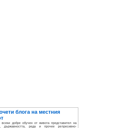
очети блога на местния
от
секи добре обучен от живота представител на
а, държавността, реда и прочее репресивно-