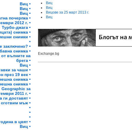
Виц
Виц •
Виц
Виц •
Вицове за 25 март 2013 г.
Виц •
Виц
тна почерпка •
ември 2012 г. •
Турбо-джага •
ицата) снимка •
мешни снимки •
•
 е заключено? •
бавна снимка •
Exchange.bg
 от вълните на
брега •
Виц •
авки за чаши •
н през 19 век •
мешна снимка •
мешна снимка •
 Geographic за
ември 2011 г. •
а ги доставят •
 сготвим мъж •
•
•
•
година в цвят •
Виц •