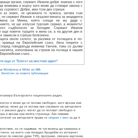
иращи органи, сержант Иванов добре знаеше с кого
да внимава и върху кого може да стовари закона с
му суровост. Добре, ама този ден сгреши.
з знаех, че циганката го чумоса, затова съм
, че сержант Иванов е хвърлил вината за инцидента
жена си Минка, която снощи не му даде с
нието, че ще изпусне турския сериал, а моментът
ого съдбоносен за Хатидже. Сержант Иванов
 още повече турците и жена си, а на другия ден в
се замисли и сгреши болезнено.
та около селото, за разлика от пътищата в по-
и краища на Европейския съюз, бяха покрити с
Според говедовъда инженер Ганчев, това се дължи
ологията, използвана за строеж на пътища в нашия
 Европейския съюз...
ти още от "Блогът на местния идиот"
на
Wordpress
и
White as Milk
 бюлетин за новите публикации
 ангажира Българското национално радио.
платно и може да се ползва свободно, като връзка към
 автор, може да се ползва при спазване на авторските
не е указано друго, могат да се ползват свободно и
ора и връзка към моята страница. Ако някаква
осителят на авторските права се
свърже с мен
за да я
волствие, но се надявам, че тук можеш да намериш и
стинги, на които съм попадал бродейки из интернет
писал по няколко думи ТУК), програми, смешни картинки,