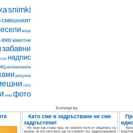
snimki
ka
-смешният
весели
вещи
еко
животни
м
забавни
и
надпис
асота
иц
необикновени
лами
рисунка
мешни
смях
и
фото
тема
Exchange.bg
ите
Като сме в задръстване не сме
Пр
задръстени!
иди
Не зная как става така, но колкото пъти от общината са
Като в
казали, че ето сега вече ще се справят със задръстванията
властт