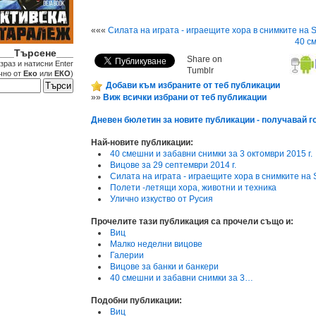
«««
Силата на играта - играещите хора в снимките на S
40 см
___Търсене___
Share on
зраз и натисни Enter
Tumblr
чно от
Еко
или
ЕКО
)
Добави към избраните от теб публикации
»»
Виж всички избрани от теб публикации
Дневен бюлетин за новите публикации - получавай го
Най-новите публикации:
40 смешни и забавни снимки за 3 октомври 2015 г.
Вицове за 29 септември 2014 г.
Силата на играта - играещите хора в снимките на 
Полети -летящи хора, животни и техника
Улично изкуство от Русия
Прочелите тази публикация са прочели също и:
Виц
Малко неделни вицове
Галерии
Вицове за банки и банкери
40 смешни и забавни снимки за 3…
Подобни публикации:
Виц