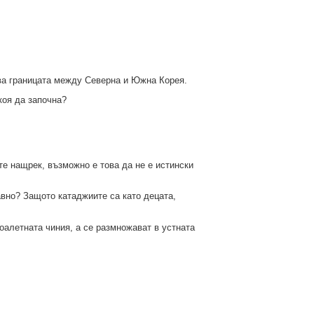
ява границата между Северна и Южна Корея.
коя да започна?
те нащрек, възможно е това да не е истински
авно? Защото катаджиите са като децата,
оалетната чиния, а се размножават в устната