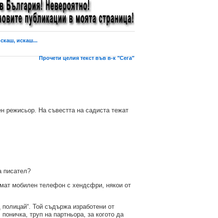
скаш, искаш...
Прочети целия текст във в-к "Сега"
н режисьор. На съвестта на садиста тежат
а писател?
 имат мобилен телефон с хендсфри, някои от
 полицай“. Той съдържа изработени от
поничка, труп на партньора, за когото да