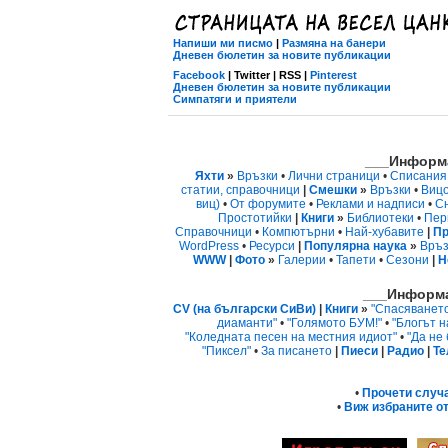
Напиши ми писмо
|
Размяна на банери
Дневен бюлетин за новите публикации
Facebook
| Twitter | RSS |
Pinterest
Дневен бюлетин за новите публикации
Симпатяги и приятели
___Информа
Яхти
»
Връзки
•
Лични страници
•
Списания
статии, справочници
|
Смешки
»
Връзки
•
Виц
виц)
•
От форумите
•
Реклами и надписи
•
С
Простотийки
|
Книги
»
Библиотеки
•
Пер
Справочници
•
Компютърни
•
Най-хубавите
|
Пр
WordPress
•
Ресурси
|
Популярна наука
»
Връз
WWW
|
Фото
»
Галерии
•
Тапети
•
Сезони
|
Н
___Информа
CV (на български СиВи)
|
Книги
»
"Спасяванет
диаманти"
•
"Голямото БУМ!"
•
"Блогът н
"Коледната песен на местния идиот"
•
"Да не
"Пиксел"
•
За писането
|
Пиеси
|
Радио
|
Те
•
Прочети случ
•
Виж избраните от