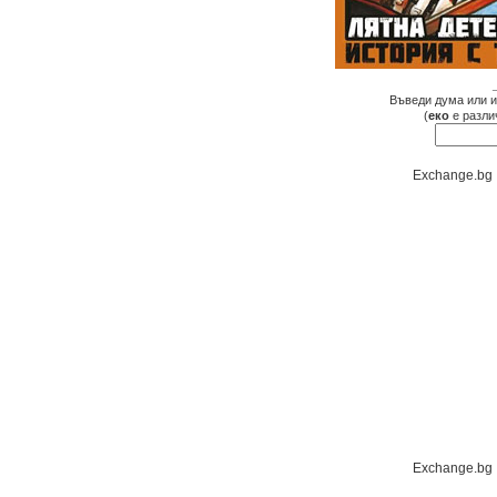
Въведи дума или и
(
еко
е разли
Exchange.bg
Exchange.bg