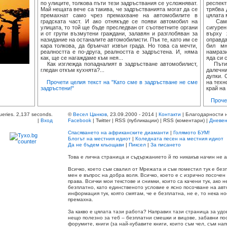
по улиците, толкова пъти тези задръствания се усложняват.
респект
Май нещата вече са такива, че задръстванията могат да се
трябва 
премахнат само чрез премахване на автомобилите в
цялата 
градската част. И ако отнякъде се появи автомобил на
Само а
улицата, то той ще бъде преследван от съответните органи
сигурен
и от групи възмутени граждани, залавян и разглобяван за
върху 
назидание на останалите автомобилисти. Пък те, като им се
оправда
кара толкова, да бръмчат извън града. Но това са мечти,
бил мн
реалността е по-друга, реалността е задръстена. И, няма
намрази
как, ще се нагаждаме към нея...
яда си 
Как изглежда попадналият в задръстване автомобилист,
Пътища
гледан откъм кухнята?...
далечн
дупки. 
Прочети целия текст на "Като сме в задръстване не сме
на техн
задръстени!"
край на
Проче
ueries. 2,137 seconds.
©
Весел Цанков
, 23.09.2000 - 2014 |
Контакти
| Благодарности 
|
Вход
Facebook
| Twitter | RSS (публикации) | RSS (коментари) |
Дневен
Спасяването на африканските диаманти
|
Голямото БУМ!
Блогът на местния идиот
|
Коледната песен на местния идиот
Да не бъдем кльощави
|
Пиксел
|
За писането
Това е лична страница и съдържанието й по никакъв начин не
Всичко, което съм свалил от Мрежата и съм поместил тук е без
мен е въпрос на добра воля. Всичко, което е с изрично посочен
права. Всички мои текстове и снимки, които са качени тук, ако 
безплатно, като единственото условие е ясно посочване на авт
информация тук, която смятам, че е безплатна, не е, то нека н
премахна.
За какво е цялата тази работа? Направих тази страница за удо
нещо полезно за теб – безплатни смешки и вицове, забавни по
форумите, книги (за най-хубавите книги, които съм чел, съм на