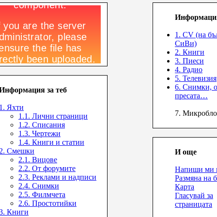
Информация
1. CV (на б
СиВи)
2. Книги
3. Пиеси
4. Радио
5. Телевизия
6. Снимки, 
Информация за теб
пресата…
1. Яхти
7. Микробло
1.1. Лични страници
1.2. Списания
1.3. Чертежи
1.4. Книги и статии
2. Смешки
И още
2.1. Вицове
2.2. От форумите
Напиши ми 
2.3. Реклами и надписи
Размяна на 
2.4. Снимки
Карта
2.5. Филмчета
Гласувай за
2.6. Простотийки
страницата
3. Книги