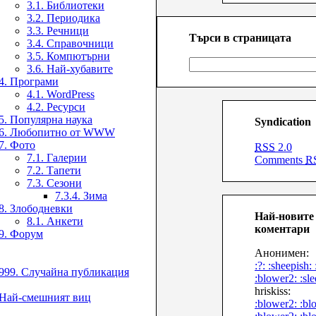
3.1. Библиотеки
3.2. Периодика
3.3. Речници
Търси в страницата
3.4. Справочници
3.5. Компютърни
3.6. Най-хубавите
4. Програми
4.1. WordPress
4.2. Ресурси
5. Популярна наука
Syndication
6. Любопитно от WWW
7. Фото
RSS
2.0
7.1. Галерии
Comments
R
7.2. Тапети
7.3. Сезони
7.3.4. Зима
8. Злободневки
Най-новите
8.1. Анкети
коментари
9. Форум
Анонимен:
:?: :sheepish: 
999. Случайна публикация
:blower2: :sl
hriskiss:
Най-смешният виц
:blower2: :bl