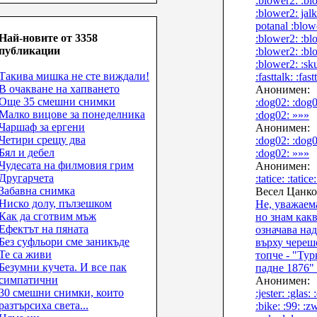
:blower2: :bl
:blower2: jal
potanal :blow
Най-новите от 3358
:blower2: :bl
публикации
:blower2: :bl
:blower2: :sku
Такива мишка не сте виждали!
:fasttalk: :fas
В очакване на хапването
Анонимен:
Още 35 смешни снимки
:dog02: :dog0
Малко вицове за понеделника
:dog02: »»»
Чаршаф за ергени
Анонимен:
Четири срещу два
:dog02: :dog0
Бял и дебел
:dog02: »»»
Чудесата на филмовия грим
Анонимен:
Другарчета
:tatice: :tatice
Забавна снимка
Весел Цанко
Ниско долу, пълзешком
Не, уважаем
Как да сготвим мъж
но знам как
Ефектът на пяната
означава на
Без суфльори сме заникъде
върху череш
Те са живи
топче - "Тур
Безумни кучета. И все пак
падне 1876"
симпатични
Анонимен:
30 смешни снимки, които
:jester: :glas:
разтърсиха света...
:bike: :99: :zw