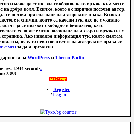
атно и може да се ползва свободно, като връзка към мен е
с на добра воля. Всичко, което е с изрично посочен автор,
да се ползва при спазване на авторските права. Всички
екстове и снимки, които са качени тук, ако не е указано
, могат да се ползват свободно и безплатно, като
твеното условие е ясно посочване на автора и връзка към
 страница. Ако някаква информация тук, която смятам,
безплатна, не е, то нека носителят на авторските права се
е с мен
за да я премахна.
дарности на
WordPress
и
Theron Parlin
eries. 1.944 seconds
.
и: 3358
Register
/
Log in