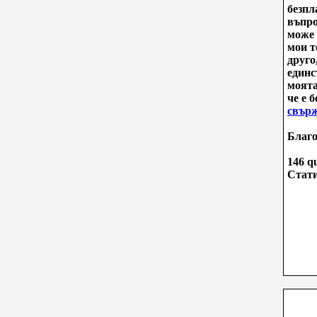
безпл
въпро
може 
мои т
друго
единс
моята
че е 
свърж
Благо
146 qu
Стати