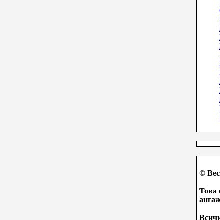
© Вес
Това 
ангаж
Всичк