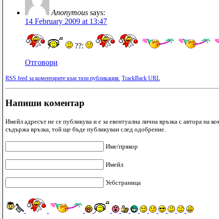
Anonymous
says:
14 February 2009 at 13:47
??:
Отговори
RSS feed за коментарите към тази публикация.
TrackBack URL
Напиши коментар
Имейл адресът не се публикува и е за евентуална лична връзка с автора на ко
съдържа връзка, той ще бъде публикуван след одобрение.
Име/прякор
Имейл
Уебстраница