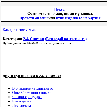
Пиксел
Фантастичен роман, писан с усмивка.
Прочети онлайн
или
купи изданието на хартия.
Как да сготвим мъж
Категория:
2.4. Снимки
(Разгледай категорията)
Публикувано на 13.02.09 от Весел Цанков в 13:51
Други публикации в 2.4. Снимки:
В очакване на хапването
Още 35 смешни снимки
Четири срещу два
Бял и дебел
Другарчета