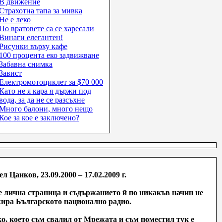
В движение
Страхотна тапа за мивка
Не е леко
По вратовете са се харесали
Винаги елегантен!
Рисунки върху кафе
100 процента еко задвижване
Забавна снимка
Завист
Електромотоциклет за $70 000
Като не я кара я държи под
вода, за да не се разсъхне
Много балони, много нещо
Кое за кое е заключено?
ел Цанков, 23.09.2000 – 17.02.2009 г.
е лична страница и съдържанието й по никакъв начин не
ира Българското национално радио.
о, което съм свалил от Мрежата и съм поместил тук е