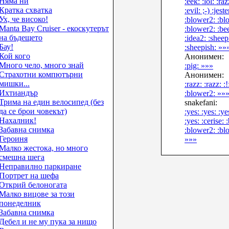
Няма ни
:eek: :lol: :raz
Кратка схватка
:evil: ;-) :jeste
Ух, че високо!
:blower2: :bl
Manta Bay Cruiser - екоскутерът
:blower2: :bee
на бъдещето
:idea2: :sheep
Бау!
:sheepish: »»
Кой кого
Анонимен:
Много чело, много знай
:pig: »»»
Страхотни компютърни
Анонимен:
мишки...
:razz: :razz: :!
Ихтиандър
:blower2: »»
Трима на един велосипед (без
snakefani:
да се брои човекът)
:yes: :yes: :ye
Нахалник!
:yes: :cerise:
Забавна снимка
:blower2: :bl
Героиня
»»»
Малко жестока, но много
смешна шега
Неправилно паркиране
Портрет на шефа
Открий белоногата
Малко вицове за този
понеделник
Забавна снимка
Дебел и не му пука за нищо