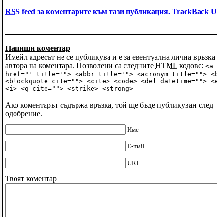
RSS
feed за коментарите към тази публикация.
TrackBack
U
Напиши коментар
Имейл адресът не се публикува и е за евентуална лична връзка 
автора на коментара. Позволени са следните
HTML
кодове:
<a
href="" title=""> <abbr title=""> <acronym title=""> <
<blockquote cite=""> <cite> <code> <del datetime=""> <
<i> <q cite=""> <strike> <strong>
Ако коментарът съдържа връзка, той ще бъде публикуван след
одобрение.
Име
E-mail
URI
Твоят коментар