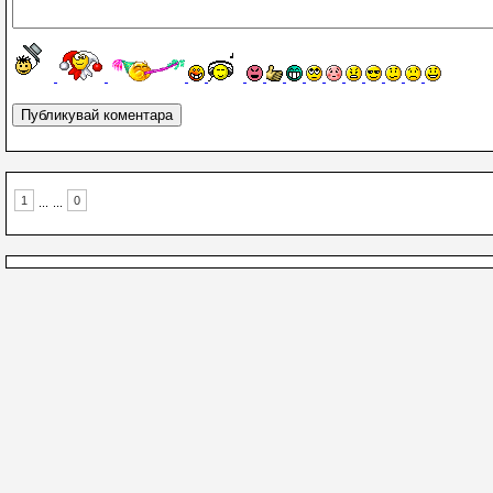
1
0
...
...