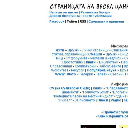
Напиши ми писмо
|
Размяна на банери
Дневен бюлетин за новите публикации
Facebook
| Twitter | RSS |
Симпатяги и приятели
___Информа
Яхти
»
Връзки
•
Лични страници
•
Списания
статии, справочници
|
Смешки
»
Връзки
•
Виц
виц)
•
От форумите
•
Реклами и надписи
•
С
Простотийки
|
Книги
»
Библиотеки
•
Пер
Справочници
•
Компютърни
•
Най-хубавите
|
Пр
WordPress
•
Ресурси
|
Популярна наука
»
Връз
WWW
|
Фото
»
Галерии
•
Тапети
•
Сезони
|
Н
___Информа
CV (на български СиВи)
|
Книги
»
"Спасяванет
диаманти"
•
"Голямото БУМ!"
•
"Блогът н
"Коледната песен на местния идиот"
•
"Да не
"Пиксел"
•
За писането
|
Пиеси
|
Радио
|
Те
•
Прочети случ
•
Виж избраните от