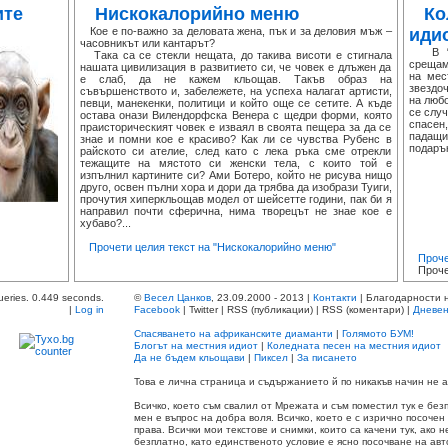
ите
Нискокалорийно меню
Ко
Кое е по-важно за деловата жена, пък и за деловия мъж –
иди
часовникът или кантарът?
В “Ко
Така са се стекли нещата, до такива висоти е стигнала
срещаме
нашата цивилизация в развитието си, че човек е длъжен да
на мес
е слаб, да не кажем кльощав. Такъв образ на
звездо
съвършенството и, забележете, на успеха налагат артисти,
на любо
певци, манекенки, политици и който още се сетите. А къде
се случ
остава онази Вилендорфска Венера с щедри форми, която
спасен
праисторическият човек е изваял в своята пещера за да се
падащи
знае и помни кое е красиво? Как ли се чувства Рубенс в
подаръ
райското си ателие, след като с лека ръка сме отрекли
тежащите на мястото си женски тела, с които той е
изпълнил картините си? Ами Ботеро, който не рисува нищо
друго, освен пълни хора и дори да трябва да изобрази Туиги,
прочутия хиперкльощав модел от шейсетте години, пак би я
направил почти сферична, нима творецът не знае кое е
хубаво?...
Прочети целия текст на "Нискокалорийно меню"
Проче
Проче
ueries. 0.449 seconds.
©
Весел Цанков
, 23.09.2000 - 2013 |
Контакти
| Благодарности 
|
Log in
Facebook
| Twitter | RSS (публикации) | RSS (коментари) |
Дневен
Спасяването на африканските диаманти
|
Голямото БУМ!
Блогът на местния идиот
|
Коледната песен на местния идиот
Да не бъдем кльощави
|
Пиксел
|
За писането
Това е лична страница и съдържанието й по никакъв начин не
Всичко, което съм свалил от Мрежата и съм поместил тук е без
мен е въпрос на добра воля. Всичко, което е с изрично посочен
права. Всички мои текстове и снимки, които са качени тук, ако 
безплатно, като единственото условие е ясно посочване на авт