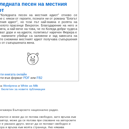
ледната песен на местния
от
ледната песен на местния идиот” отново се
 с някои от героите, познати ни от романа “Блогът
тния идиот”, но този път най-важна е ролята на
челото прасенце Вихрогон. Благодарение на него и
вта, а най-вече на това, че по Коледа добри чудеса
ват дори и на идиоти, политикът наречен Фюрера е
, наемните убийци са заловени и зад завесата на
те снежинки местният идиот получава съвършения
к от съвършената жена.
ти книгата онлайн
ти във формат
PDF
или
FB2
на
Wordpress
и
White as Milk
 бюлетин за новите публикации
 ангажира Българското национално радио.
платно и може да се ползва свободно, като връзка към
 автор, може да се ползва при спазване на авторските
не е указано друго, могат да се ползват свободно и
ора и връзка към моята страница. Ако някаква