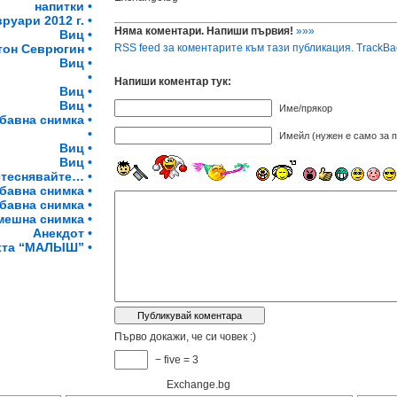
напитки •
руари 2012 г. •
Няма коментари. Напиши първия!
»»»
Виц •
нтон Севрюгин •
RSS feed за коментарите към тази публикация.
TrackBa
Виц •
•
Напиши коментар тук:
Виц •
Виц •
Име/прякор
бавна снимка •
•
Имейл (нужен е само за п
Виц •
Виц •
стеснявайте… •
бавна снимка •
бавна снимка •
мешна снимка •
Анекдот •
хта “МАЛЫШ” •
Първо докажи, че си човек :)
− five = 3
Exchange.bg