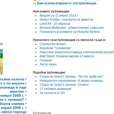
»»
Виж всички избрани от теб публикации
Най-новите публикации:
Вицове за 11 април 2013 г.
Morten Koldby - портрети на животни
Land Art - 25 образци
Bernard Moitessier - романтичният самотник
Планините в снимките на Roberto Bertero
Прочелите тази публикация са прочели също и:
bg
Страхотен фокус!
Корейски “телевизор”
Наистина енергоспестяващи електрически крушки
Matt Stuart: Уловени мигове от живота
Галерии
Легло-бюро
Подобни публикации:
Cirque du Soleil’s Varekai - “Ne me quitte pas”
зъбни колела •
Невероятно напрежение. И малко зловещо.
т е по-вкусен •
Cirque du Soleil’s Varekai - Clowns
осипеда и още
17 забавни анимации
няколко •
За ползата от 3D
ември 2009 г. •
и с лепенка? •
бавна снимка •
април 2009 г. •
а някои горещи
Exchange.bg