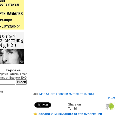
___Търсене___
зраз и натисни Enter
ично от
Еко
или
ЕКО
bg
«««
Matt Stuart: Уловени мигове от живота
Наист
Share on
Tumblr
Добави към избраните от теб публикации