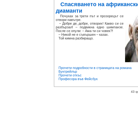
Спасяването на африканск
диаманти
Почуках за трети път и прозорецът се
отвори навътре.
– Добре де, добре, отворих! Какво си се
разбързал! – подвикна едно шимпанзе.
После се опули: – Ама ти си човек?!
– Никой не е съвършен – казах.
Той кимна разбиращо.
Прочети подробности в страницата на романа
Буктрейлър
Прочети откъс
Професора във Фейсбук
43 q