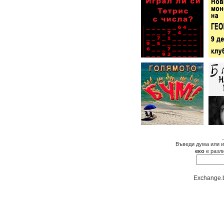
Въведи дума или и
еко
е разл
Exchange.