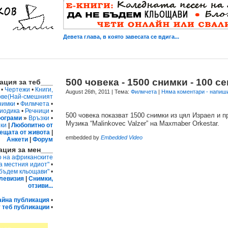
Девета глава, в която завесата се вдига...
500 човека - 1500 снимки - 100 с
ция за теб___
•
Чертежи
•
Книги,
August 26th, 2011
| Тема:
Филмчета
|
Няма коментари - напиш
ове
(Най-смешният
нимки
•
Филмчета
•
иодика
•
Речници
•
500 човека показват 1500 снимки из цял Израел и п
ограми
»
Връзки
•
Музика “Malinkovec Valzer” на Maxmaber Orkestar.
ки
|
Любопитно от
ещата от живота
|
embedded by
Embedded Video
Анкети
|
Форум
ция за мен___
о на африканските
а местния идиот"
•
 бъдем кльощави"
•
левизия
|
Снимки,
отзиви...
айна публикация
•
 теб публикации
•