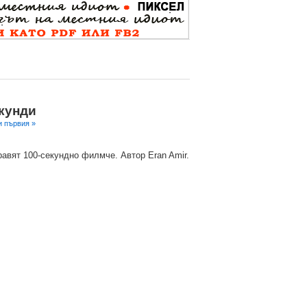
екунди
и първия »
равят 100-секундно филмче. Автор Eran Amir.