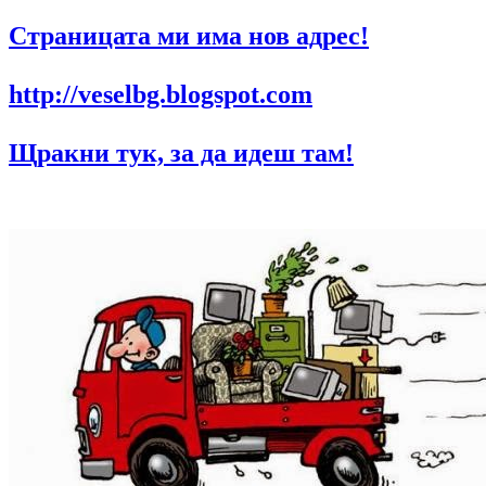
Страницата ми има нов адрес!
http://veselbg.blogspot.com
Щракни тук, за да идеш там!