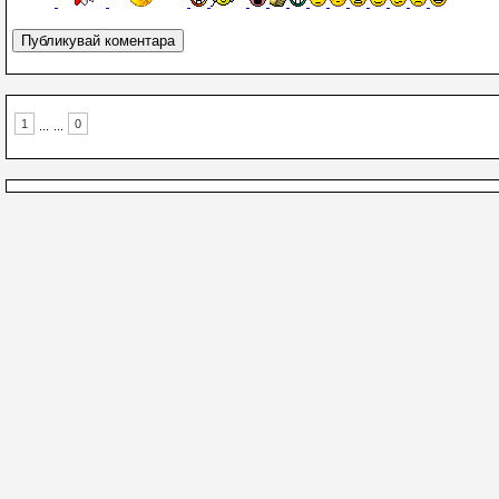
1
0
...
...