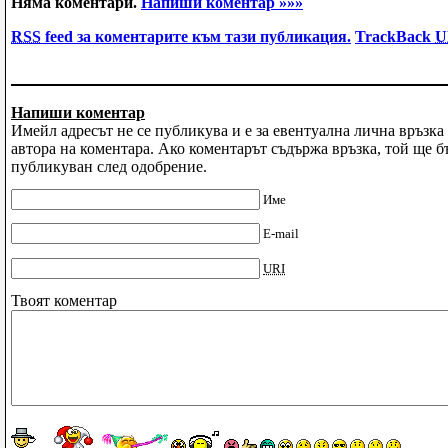
Няма коментари.
Напиши коментар »»»
RSS
feed за коментарите към тази публикация.
TrackBack
U
Напиши коментар
Имейл адресът не се публикува и е за евентуална лична връзка 
автора на коментара. Ако коментарът съдържа връзка, той ще б
публикуван след одобрение.
Име
E-mail
URI
Твоят коментар