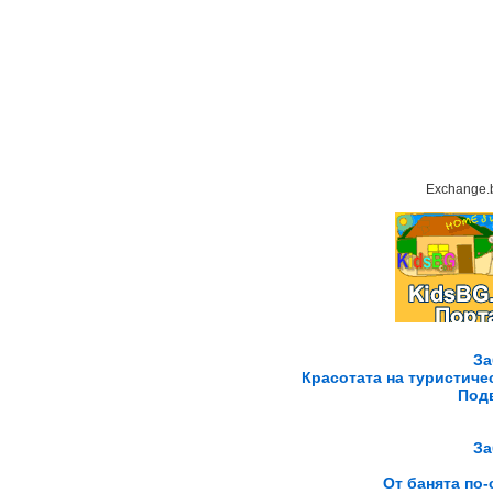
Exchange.
За
Красотата на туристичес
Подв
За
От банята по-