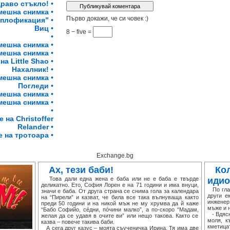
раво стъкло! •
мешна снимка •
Първо докажи, че си човек :)
оплофикация” •
Виц •
8 − five =
•
мешна снимка •
мешна снимка •
а Little Shao •
Нахалник! •
мешна снимка •
Погледи •
мешна снимка •
мешна снимка •
•
 на Christoffer
Relander •
е на тротоара •
Exchange.bg
Ах, тези баби!
Ко
Това дали една жена е баба или не е баба е твърде
идио
деликатно. Ето, София Лорен е на 71 години и има внуци,
По глав
значи е баба. От друга страна се снима гола за календара
други е
на “Пирели” и казват, че била все така вълнуваща както
инженер
преди 50 години и на никой мъж не му хрумва да й каже
мъже и н
“Бабо Софийо, сéдни, пóчини малко”, а по-скоро “Мадам,
- Вдясно
желая да се удавя в очите ви” или нещо такова. Както се
моля, к
казва – повече такива баби.
кметицат
А сега друг казус – моята съученичка Ирина. Тя има две