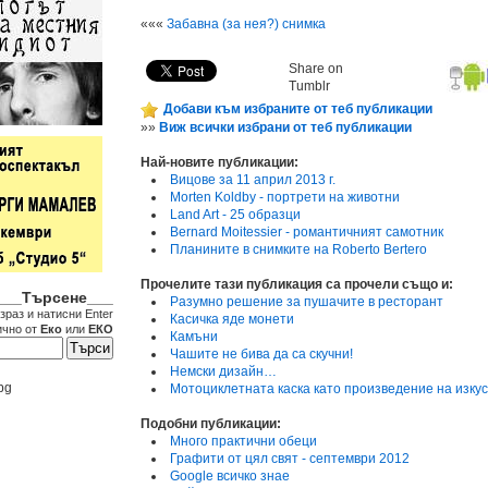
«««
Забавна (за нея?) снимка
Share on
Tumblr
Добави към избраните от теб публикации
»»
Виж всички избрани от теб публикации
Най-новите публикации:
Вицове за 11 април 2013 г.
Morten Koldby - портрети на животни
Land Art - 25 образци
Bernard Moitessier - романтичният самотник
Планините в снимките на Roberto Bertero
Прочелите тази публикация са прочели също и:
___Търсене___
Разумно решение за пушачите в ресторант
зраз и натисни Enter
Касичка яде монети
ично от
Еко
или
ЕКО
Камъни
Чашите не бива да са скучни!
Немски дизайн…
bg
Мотоциклетната каска като произведение на изку
Подобни публикации:
Много практични обеци
Графити от цял свят - септември 2012
Google всичко знае