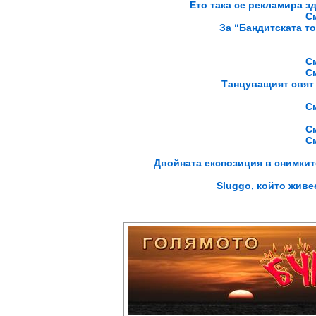
Ето така се рекламира зд
С
За “Бандитската т
С
С
Танцуващият свят н
С
С
С
Двойната експозиция в снимките
Sluggo, който живе