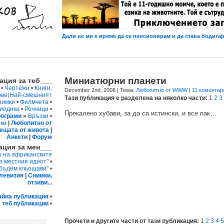
Дали не ми е време да се пенсионирам и да стана бодигард
Миниатюрни планети
ция за теб___
•
Чертежи
•
Книги,
December 2nd, 2008
| Тема:
Любопитно от WWW
|
11 коментар
ове
(Най-смешният
Тази публикация е разделена на няколко части:
1
2
3
нимки
•
Филмчета
•
иодика
•
Речници
•
Прекалено хубави, за да са истински, и все пак…
ограми
»
Връзки
•
ки
|
Любопитно от
ещата от живота
|
Анкети
|
Форум
ция за мен___
о на африканските
а местния идиот"
•
 бъдем кльощави"
•
левизия
|
Снимки,
отзиви...
айна публикация
•
 теб публикации
•
Прочети и другите части от тази публикация:
1
2
3
4
5