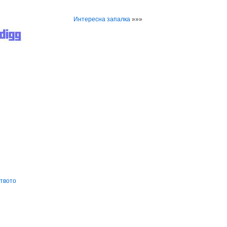
Интересна запалка
»»»
ството