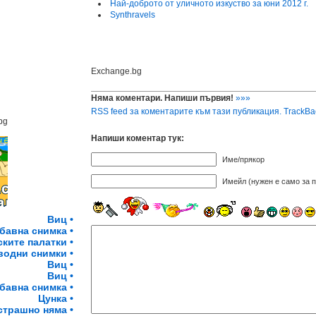
Най-доброто от уличното изкуство за юни 2012 г.
Synthravels
Exchange.bg
Няма коментари. Напиши първия!
»»»
RSS feed за коментарите към тази публикация.
TrackBa
bg
Напиши коментар тук:
Име/прякор
Имейл (нужен е само за п
Виц •
бавна снимка •
ките палатки •
одни снимки •
Виц •
Виц •
бавна снимка •
Цунка •
страшно няма •