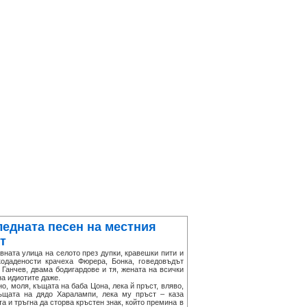
ледната песен на местния
т
ната улица на селото през дупки, кравешки пити и
кодадености крачеха Фюрера, Бонка, говедовъдът
 Ганчев, двама бодигардове и тя, жената на всички
а идиотите даже.
, моля, къщата на баба Цона, лека й пръст, вляво,
ъщата на дядо Харалампи, лека му пръст – каза
а и тръгна да сторва кръстен знак, който премина в