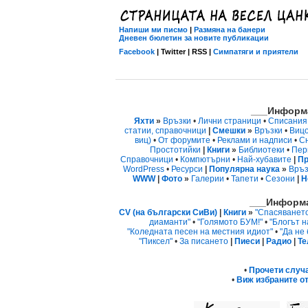
Напиши ми писмо
|
Размяна на банери
Дневен бюлетин за новите публикации
Facebook
| Twitter | RSS |
Симпатяги и приятели
___Информа
Яхти
»
Връзки
•
Лични страници
•
Списания
статии, справочници
|
Смешки
»
Връзки
•
Виц
виц)
•
От форумите
•
Реклами и надписи
•
С
Простотийки
|
Книги
»
Библиотеки
•
Пер
Справочници
•
Компютърни
•
Най-хубавите
|
Пр
WordPress
•
Ресурси
|
Популярна наука
»
Връз
WWW
|
Фото
»
Галерии
•
Тапети
•
Сезони
|
Н
___Информа
CV (на български СиВи)
|
Книги
»
"Спасяванет
диаманти"
•
"Голямото БУМ!"
•
"Блогът н
"Коледната песен на местния идиот"
•
"Да не
"Пиксел"
•
За писането
|
Пиеси
|
Радио
|
Те
•
Прочети случ
•
Виж избраните от