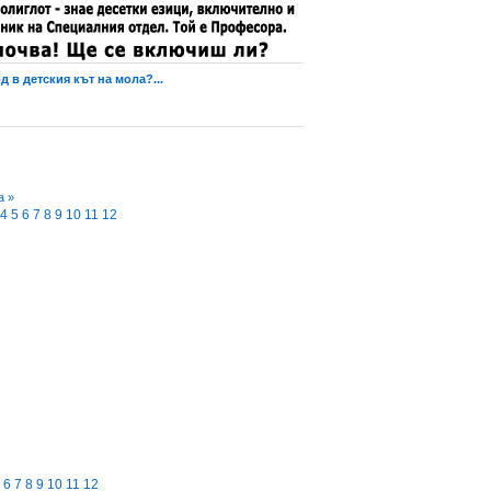
 в детския кът на мола?...
а »
4
5
6
7
8
9
10
11
12
6
7
8
9
10
11
12