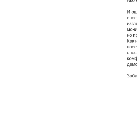
Ако 
И ощ
спос
изгл
мони
но п
Какт
посе
спос
комф
демо
Заба