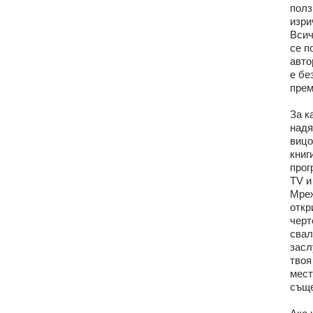
полз
изри
Всич
се п
авто
е бе
прем
За к
надя
вицо
книг
прог
TV и
Мреж
откр
черт
свал
засл
твоя
мест
съще