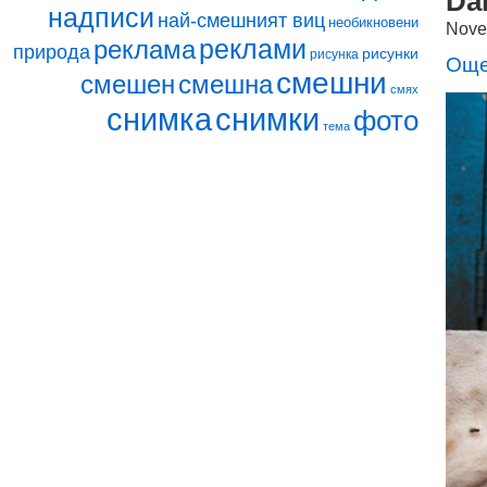
Da
надписи
най-смешният виц
необикновени
Nove
реклами
реклама
природа
рисунки
рисунка
Още
смешни
смешен
смешна
смях
снимка
снимки
фото
тема