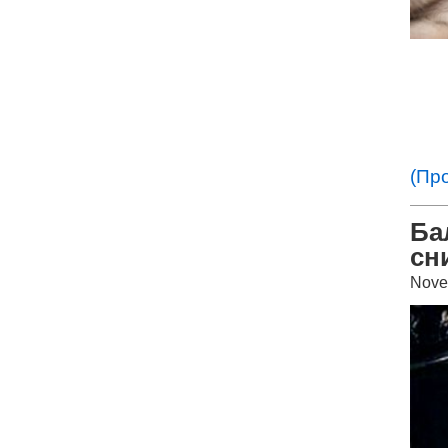
(Пр
Ба
сн
Nove