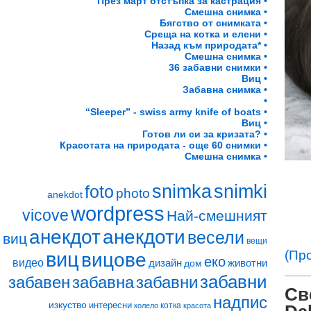
През март отстъпка за кастрация •
Смешна снимка •
Бягство от снимката •
Среща на котка и елени •
Назад към природата* •
Смешна снимка •
36 забавни снимки •
Виц •
Забавна снимка •
•
“Sleeper” - swiss army knife of boats •
Виц •
Готов ли си за кризата? •
Красотата на природата - още 60 снимки •
Смешна снимка •
snimka
snimki
foto
photo
anekdot
wordpress
vicove
Най-смешният
анекдот
анекдоти
весели
виц
вещи
(Пр
виц
вицове
еко
видео
дизайн
животни
дом
забавни
забавен
забавна
забавни
Св
надпис
изкуство
интересни
котка
колело
красота