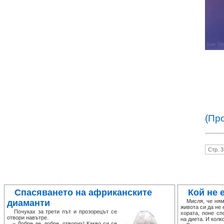
(Пр
Стр. 3
Спасяването на африканските
Кой не 
диаманти
Мисля, че няма
живота си да не 
Почуках за трети път и прозорецът се
хората, поне сп
отвори навътре.
на диета. И колк
– Добре де, добре, отворих! Какво си се