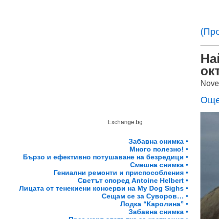
(Пр
На
ок
Nove
Още
Exchange.bg
Забавна снимка •
Много полезно! •
Бързо и ефективно потушаване на безредици •
Смешна снимка •
Гениални ремонти и приспособления •
Светът според Antoine Helbert •
Лицата от тенекиени консерви на My Dog Sighs •
Сещам се за Суворов… •
Лодка “Каролина” •
Забавна снимка •