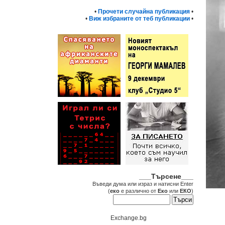
•
Прочети случайна публикация
•
•
Виж избраните от теб публикации
•
___Търсене___
Въведи дума или израз и натисни Enter
(
еко
е различно от
Еко
или
ЕКО
)
Exchange.bg