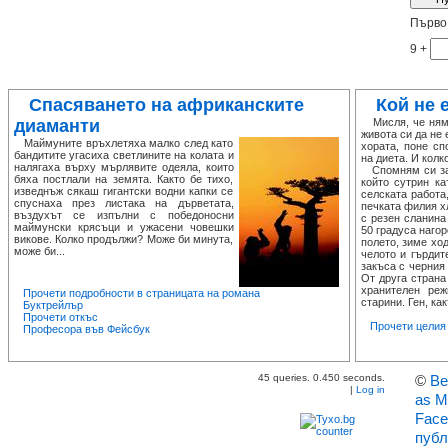
Първо 
9 +
Спасяването на африканските
Кой не 
диаманти
Мисля, че няма
живота си да не 
Маймуните връхлетяха малко след като
хората, поне сп
бандитите угасиха светлините на колата и
на диета. И колк
налягаха върху мърлявите одеяла, които
Спомням си за е
бяха постлали на земята. Както бе тихо,
който сутрин ка
изведнъж сякаш гигантски водни капки се
селската работа
спуснаха през листака на дърветата,
печката филия х
въздухът се изпълни с победоносни
с резен сланина
маймунски крясъци и ужасени човешки
50 градуса нагор
викове. Колко продължи? Може би минута,
полето, зиме хо
може би...
челото и гърдит
закъса с черния
От друга страна
хранителен ре
Прочети подробности в страницата на романа
старини. Ген, как
Буктрейлър
Прочети откъс
Прочети целия 
Професора във Фейсбук
45 queries. 0.450 seconds.
©
Ве
|
Log in
as M
Face
публ