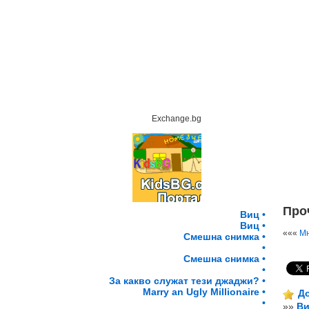
Exchange.bg
Проч
Виц •
Виц •
«««
Мн
Смешна снимка •
•
Смешна снимка •
•
За какво служат тези джаджи? •
Marry an Ugly Millionaire •
До
•
»»
Ви