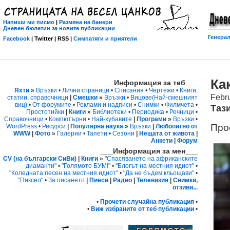
Напиши ми писмо
|
Размяна на банери
Дневен бюлетин за новите публикации
Генерал
Facebook
| Twitter | RSS |
Симпатяги и приятели
Ка
___Информация за теб___
Яхти
»
Връзки
•
Лични страници
•
Списания
•
Чертежи
•
Книги,
Febr
статии, справочници
|
Смешки
»
Връзки
•
Вицове
(Най-смешният
виц)
•
От форумите
•
Реклами и надписи
•
Снимки
•
Филмчета
•
Таз
Простотийки
|
Книги
»
Библиотеки
•
Периодика
•
Речници
•
Справочници
•
Компютърни
•
Най-хубавите
|
Програми
»
Връзки
•
Прое
WordPress
•
Ресурси
|
Популярна наука
»
Връзки
|
Любопитно от
WWW
|
Фото
»
Галерии
•
Тапети
•
Сезони
|
Нещата от живота
|
Анкети
|
Форум
___Информация за мен___
CV (на български СиВи)
|
Книги
»
"Спасяването на африканските
диаманти"
•
"Голямото БУМ!"
•
"Блогът на местния идиот"
•
"Коледната песен на местния идиот"
•
"Да не бъдем кльощави"
•
"Пиксел"
•
За писането
|
Пиеси
|
Радио
|
Телевизия
|
Снимки,
отзиви...
•
Прочети случайна публикация
•
•
Виж избраните от теб публикации
•