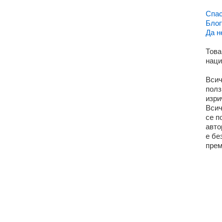
Спас
Блог
Да н
Това
наци
Всич
полз
изри
Всич
се п
авто
е бе
прем