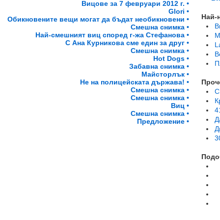
Вицове за 7 февруари 2012 г. •
Glori •
Най-
Обикновените вещи могат да бъдат необикновени •
В
Смешна снимка •
Най-смешният виц според г-жа Стефанова •
M
С Ана Курникова сме един за друг •
L
Смешна снимка •
B
Hot Dogs •
П
Забавна снимка •
Майсторлък •
Проч
Не на полицейската държава! •
Смешна снимка •
С
Смешна снимка •
К
Виц •
4
Смешна снимка •
Д
Предложение •
Д
3
Подо