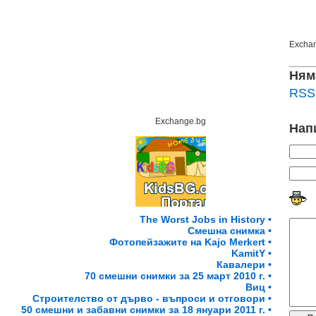
Excha
Ням
RSS 
Exchange.bg
Нап
The Worst Jobs in History •
Смешна снимка •
Фотопейзажите на Kajo Merkert •
KamitY •
Кавалери •
70 смешни снимки за 25 март 2010 г. •
Виц •
Строителство от дърво - въпроси и отговори •
50 смешни и забавни снимки за 18 януари 2011 г. •