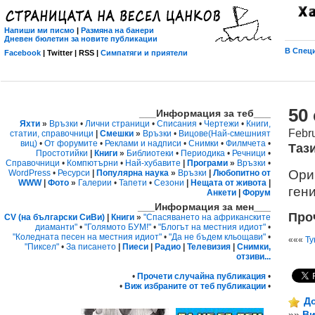
Напиши ми писмо
|
Размяна на банери
Дневен бюлетин за новите публикации
В Специ
Facebook
| Twitter | RSS |
Симпатяги и приятели
50
___Информация за теб___
Яхти
»
Връзки
•
Лични страници
•
Списания
•
Чертежи
•
Книги,
Febr
статии, справочници
|
Смешки
»
Връзки
•
Вицове
(Най-смешният
виц)
•
От форумите
•
Реклами и надписи
•
Снимки
•
Филмчета
•
Таз
Простотийки
|
Книги
»
Библиотеки
•
Периодика
•
Речници
•
Справочници
•
Компютърни
•
Най-хубавите
|
Програми
»
Връзки
•
Ори
WordPress
•
Ресурси
|
Популярна наука
»
Връзки
|
Любопитно от
WWW
|
Фото
»
Галерии
•
Тапети
•
Сезони
|
Нещата от живота
|
ген
Анкети
|
Форум
___Информация за мен___
Проч
CV (на български СиВи)
|
Книги
»
"Спасяването на африканските
диаманти"
•
"Голямото БУМ!"
•
"Блогът на местния идиот"
•
"Коледната песен на местния идиот"
•
"Да не бъдем кльощави"
•
«««
Ту
"Пиксел"
•
За писането
|
Пиеси
|
Радио
|
Телевизия
|
Снимки,
отзиви...
•
Прочети случайна публикация
•
•
Виж избраните от теб публикации
•
До
»»
Ви