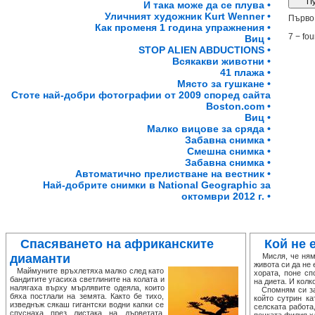
И така може да се плува •
Уличният художник Kurt Wenner •
Първо 
Как променя 1 година упражнения •
7 − fou
Виц •
STOP ALIEN ABDUCTIONS •
Всякакви животни •
41 плажа •
Място за гушкане •
Стоте най-добри фотографии от 2009 според сайта
Boston.com •
Виц •
Малко вицове за сряда •
Забавна снимка •
Смешна снимка •
Забавна снимка •
Автоматично прелистване на вестник •
Най-добрите снимки в National Geographic за
октомври 2012 г. •
Спасяването на африканските
Кой не 
диаманти
Мисля, че няма
живота си да не 
Маймуните връхлетяха малко след като
хората, поне сп
бандитите угасиха светлините на колата и
на диета. И колк
налягаха върху мърлявите одеяла, които
Спомням си за е
бяха постлали на земята. Както бе тихо,
който сутрин ка
изведнъж сякаш гигантски водни капки се
селската работа
спуснаха през листака на дърветата,