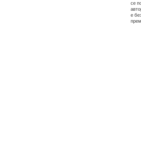
се п
авто
е бе
прем