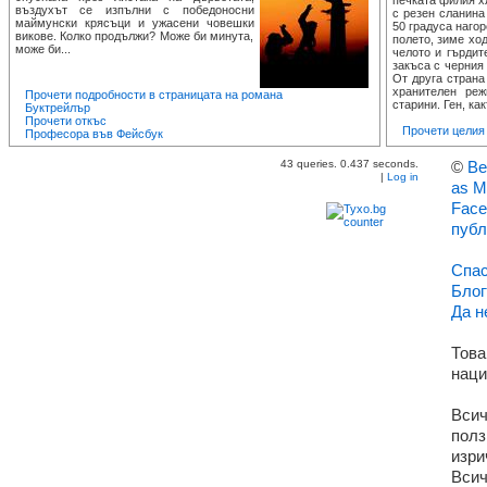
печката филия х
въздухът се изпълни с победоносни
с резен сланина
маймунски крясъци и ужасени човешки
50 градуса нагор
викове. Колко продължи? Може би минута,
полето, зиме хо
може би...
челото и гърдит
закъса с черния
От друга страна
хранителен ре
Прочети подробности в страницата на романа
старини. Ген, как
Буктрейлър
Прочети откъс
Прочети целия 
Професора във Фейсбук
43 queries. 0.437 seconds.
©
Ве
|
Log in
as M
Face
публ
Спас
Блог
Да н
Това
наци
Всич
полз
изри
Всич