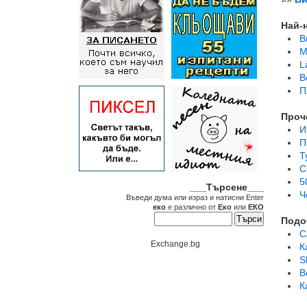
Най-
В
M
L
B
П
Проч
И
П
Т
С
5
___Търсене___
Ч
Въведи дума или израз и натисни Enter
еко
е различно от
Еко
или
ЕКО
Подо
С
Exchange.bg
К
S
В
К