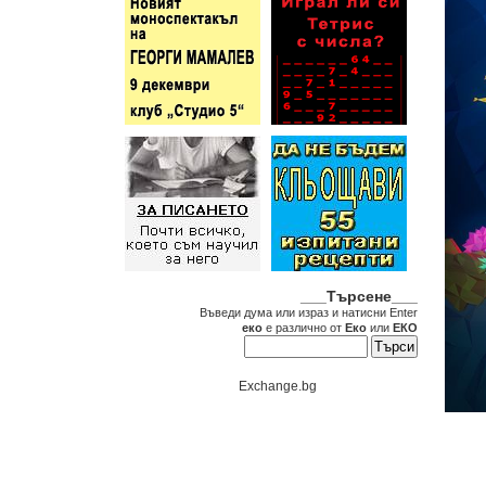
___Търсене___
Въведи дума или израз и натисни Enter
еко
е различно от
Еко
или
ЕКО
Exchange.bg