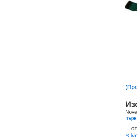
(Пр
Из
Nove
първ
…от
Silv