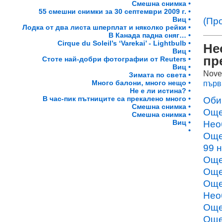
Смешна снимка •
55 смешни снимки за 30 септември 2009 г. •
Виц •
(Пр
Лодка от два листа шперплат и няколко рейки •
В Канада падна сняг… •
Cirque du Soleil’s ‘Varekai’ - Lightbulb •
Не
Виц •
пр
Стоте най-добри фотографии от Reuters •
Виц •
Nove
Зимата по света •
Много балони, много нещо •
първ
Не е ли истина? •
В час-пик пътниците са прекалено много •
Оби
Смешна снимка •
Още
Смешна снимка •
Виц •
Нео
•
Още
99 
Още
Още
Още
Нео
Още
Още