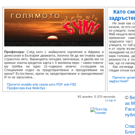
Като см
задръсте
Не зная как ста
казали, че ето с
по улиците, толк
Май нещата вече
премахнат сам
градската част
улицата, то той
и от групи възм
Професора:
След като с маймуните оцеляхме в Африка и
назидание на ост
донесохме в България диаманта, логично бе да ме очаква едно
кара толкова, д
страхотно лято. Ваканцията тепърва започваше, в джоба ми се
реалността е по
криеше златна кредитна карта с 4 милиона евро – какво повече
как, ще се нагаж
му трябва на едно 11–годишно момче, сътрудник на
Как изглежда п
Специалния отдел за предотвратяване и преодоляване на
гледан откъм кух
кризи? Естествено, кризи за предотвратяване и преодоляване!
И те не закъсняха…
Прочети целия
задръстени!"
Прочети онлайн или свали като PDF или FB2
Професора във Фейсбук
82 queries. 0.370 seconds.
©
Ве
|
Log in
as M
Face
публ
Спас
Блог