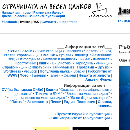
Напиши ми писмо
|
Размяна на банери
Дневен бюлетин за новите публикации
Тримата
Facebook
| Twitter | RSS |
Симпатяги и приятели
Ръб
___Информация за теб___
Яхти
»
Връзки
•
Лични страници
•
Списания
•
Чертежи
•
Книги,
Novemb
статии, справочници
|
Смешки
»
Връзки
•
Вицове
(Най-смешният
виц)
•
От форумите
•
Реклами и надписи
•
Снимки
•
Филмчета
•
Още з
Простотийки
|
Книги
»
Библиотеки
•
Периодика
•
Речници
•
Справочници
•
Компютърни
•
Най-хубавите
|
Програми
»
Връзки
•
WordPress
•
Ресурси
|
Популярна наука
»
Връзки
|
Любопитно от
WWW
|
Фото
»
Галерии
•
Тапети
•
Сезони
|
Нещата от живота
|
Анкети
|
Форум
___Информация за мен___
CV (на български СиВи)
|
Книги
»
"Спасяването на африканските
диаманти"
•
"Голямото БУМ!"
•
"Блогът на местния идиот"
•
"Коледната песен на местния идиот"
•
"Да не бъдем кльощави"
•
"Пиксел"
•
За писането
|
Пиеси
|
Радио
|
Телевизия
|
Снимки,
отзиви...
•
Прочети случайна публикация
•
•
Виж избраните от теб публикации
•