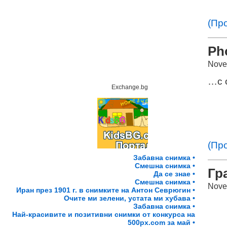
(Пр
Ph
Nove
…с 
Exchange.bg
(Пр
Забавна снимка •
Смешна снимка •
Гр
Да се знае •
Смешна снимка •
Nove
Иран през 1901 г. в снимките на Антон Севрюгин •
Очите ми зелени, устата ми хубава •
Забавна снимка •
Най-красивите и позитивни снимки от конкурса на
500px.com за май •