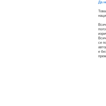
Да н
Това
наци
Всич
полз
изри
Всич
се п
авто
е бе
прем