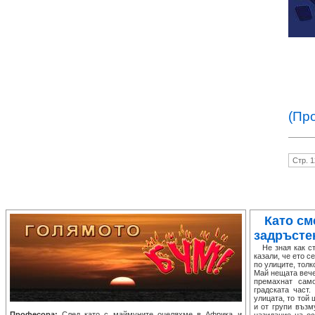
(Пр
Стр. 1
Като см
задръсте
Не зная как ста
казали, че ето с
по улиците, толк
Май нещата вече
премахнат сам
градската част
улицата, то той
и от групи възм
Професора:
След като с маймуните оцеляхме в Африка и