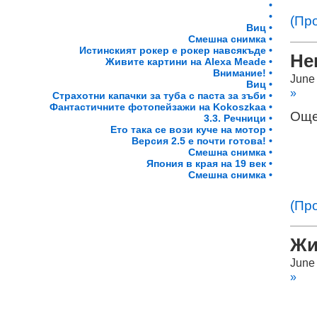
•
•
(Пр
Виц •
Смешна снимка •
Истинският рокер е рокер навсякъде •
Не
Живите картини на Alexa Meade •
Внимание! •
June
Виц •
»
Страхотни капачки за туба с паста за зъби •
Фантастичните фотопейзажи на Kokoszkaa •
Още
3.3. Речници •
Ето така се вози куче на мотор •
Версия 2.5 е почти готова! •
Смешна снимка •
Япония в края на 19 век •
Смешна снимка •
(Пр
Жи
June
»