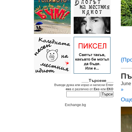
(Пр
Пъ
___Търсене___
June
Въведи дума или израз и натисни Enter
»
еко
е различно от
Еко
или
ЕКО
Още
Exchange.bg