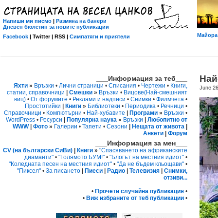
Напиши ми писмо
|
Размяна на банери
Дневен бюлетин за новите публикации
Майора 
Facebook
| Twitter | RSS |
Симпатяги и приятели
Най
___Информация за теб___
Яхти
»
Връзки
•
Лични страници
•
Списания
•
Чертежи
•
Книги,
June 26
статии, справочници
|
Смешки
»
Връзки
•
Вицове
(Най-смешният
виц)
•
От форумите
•
Реклами и надписи
•
Снимки
•
Филмчета
•
Простотийки
|
Книги
»
Библиотеки
•
Периодика
•
Речници
•
Справочници
•
Компютърни
•
Най-хубавите
|
Програми
»
Връзки
•
WordPress
•
Ресурси
|
Популярна наука
»
Връзки
|
Любопитно от
WWW
|
Фото
»
Галерии
•
Тапети
•
Сезони
|
Нещата от живота
|
Анкети
|
Форум
___Информация за мен___
CV (на български СиВи)
|
Книги
»
"Спасяването на африканските
диаманти"
•
"Голямото БУМ!"
•
"Блогът на местния идиот"
•
"Коледната песен на местния идиот"
•
"Да не бъдем кльощави"
•
"Пиксел"
•
За писането
|
Пиеси
|
Радио
|
Телевизия
|
Снимки,
отзиви...
•
Прочети случайна публикация
•
•
Виж избраните от теб публикации
•