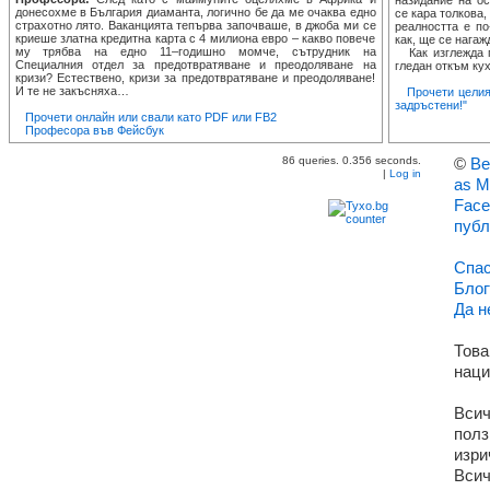
назидание на ос
донесохме в България диаманта, логично бе да ме очаква едно
се кара толкова,
страхотно лято. Ваканцията тепърва започваше, в джоба ми се
реалността е по
криеше златна кредитна карта с 4 милиона евро – какво повече
как, ще се нагаж
му трябва на едно 11–годишно момче, сътрудник на
Как изглежда п
Специалния отдел за предотвратяване и преодоляване на
гледан откъм кух
кризи? Естествено, кризи за предотвратяване и преодоляване!
И те не закъсняха…
Прочети целия
задръстени!"
Прочети онлайн или свали като PDF или FB2
Професора във Фейсбук
86 queries. 0.356 seconds.
©
Ве
|
Log in
as M
Face
публ
Спас
Блог
Да н
Това
наци
Всич
полз
изри
Всич