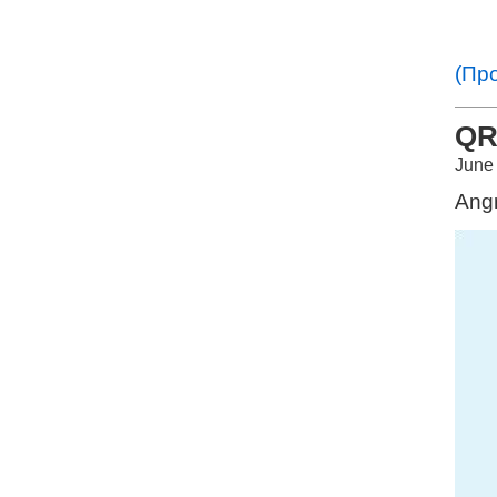
(Пр
QR
June
Angr