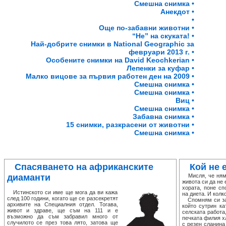
Смешна снимка •
Анекдот •
•
Още по-забавни животни •
“Не” на скуката! •
Най-добрите снимки в National Geographic за
февруари 2013 г. •
Особените снимки на David Keochkerian •
Лепенки за куфар •
Малко вицове за първия работен ден на 2009 •
Смешна снимка •
Смешна снимка •
Виц •
Смешна снимка •
Забавна снимка •
15 снимки, разкрасени от животни •
Смешна снимка •
Спасяването на африканските
Кой не 
диаманти
Мисля, че няма
живота си да не 
хората, поне сп
Истинското си име ще мога да ви кажа
на диета. И колк
след 100 години, когато ще се разсекретят
Спомням си за е
архивите на Специалния отдел. Тогава,
който сутрин ка
живот и здраве, ще съм на 111 и е
селската работа
възможно да съм забравил много от
печката филия х
случилото се през това лято, затова ще
с резен сланина