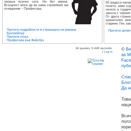
запиша всичко сега. Но без имена.
50 градуса нагор
Всъщност мога да ви кажа служебния ми
полето, зиме хо
псевдоним – Професора.
челото и гърдит
закъса с черния
От друга страна
хранителен ре
старини. Ген, как
Прочети подробности в страницата на романа
Прочети целия 
Буктрейлър
Прочети откъс
Професора във Фейсбук
34 queries. 0.446 seconds.
©
Ве
|
Log in
as M
Face
публ
Спас
Блог
Да н
Това
наци
Всич
полз
изри