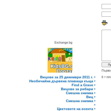
Exchange.bg
Първо 
Вицове за 25 декември 2011 г. •
6 + ni
Необичайна дървена плаваща къща •
Find a Grave •
Вицове за рибари •
Смешна снимка •
Виц •
Смешна снимка •
•
Цветовете на есента •