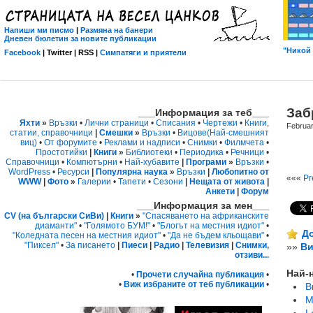
Напиши ми писмо
|
Размяна на банери
Дневен бюлетин за новите публикации
"Никой 
Facebook
| Twitter | RSS |
Симпатяги и приятели
Заб
___Информация за теб___
Яхти
»
Връзки
•
Лични страници
•
Списания
•
Чертежи
•
Книги,
Februar
статии, справочници
|
Смешки
»
Връзки
•
Вицове
(Най-смешният
виц)
•
От форумите
•
Реклами и надписи
•
Снимки
•
Филмчета
•
Простотийки
|
Книги
»
Библиотеки
•
Периодика
•
Речници
•
Справочници
•
Компютърни
•
Най-хубавите
|
Програми
»
Връзки
•
WordPress
•
Ресурси
|
Популярна наука
»
Връзки
|
Любопитно от
«««
Pr
WWW
|
Фото
»
Галерии
•
Тапети
•
Сезони
|
Нещата от живота
|
Анкети
|
Форум
___Информация за мен___
CV (на български СиВи)
|
Книги
»
"Спасяването на африканските
диаманти"
•
"Голямото БУМ!"
•
"Блогът на местния идиот"
•
До
"Коледната песен на местния идиот"
•
"Да не бъдем кльощави"
•
"Пиксел"
•
За писането
|
Пиеси
|
Радио
|
Телевизия
|
Снимки,
»»
Ви
отзиви...
Най-
•
Прочети случайна публикация
•
•
Виж избраните от теб публикации
•
В
M
L