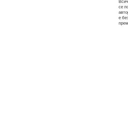
Всич
се п
авто
е бе
прем