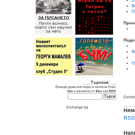
B
П
Проч
Подо
В
О
___Търсене___
Въведи дума или израз и натисни Enter
еко
е различно от
Еко
или
ЕКО
Excha
Exchange.bg
Ням
RSS 
Нап