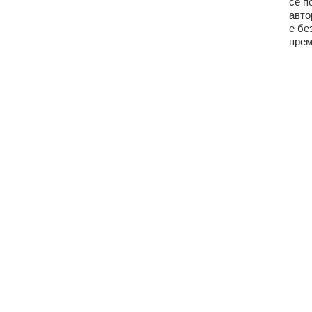
се п
авто
е бе
прем