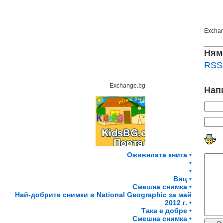
Excha
Ням
RSS 
Exchange.bg
Нап
Оживялата книга •
•
•
Виц •
Смешна снимка •
Най-добрите снимки в National Geographic за май
2012 г. •
Така е добре •
Смешна снимка •