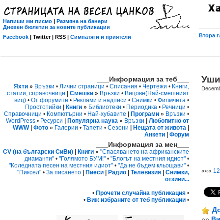
Напиши ми писмо
|
Размяна на банери
Дневен бюлетин за новите публикации
Втора г
Facebook
| Twitter | RSS |
Симпатяги и приятели
Уши
___Информация за теб___
Яхти
»
Връзки
•
Лични страници
•
Списания
•
Чертежи
•
Книги,
Decemb
статии, справочници
|
Смешки
»
Връзки
•
Вицове
(Най-смешният
виц)
•
От форумите
•
Реклами и надписи
•
Снимки
•
Филмчета
•
Простотийки
|
Книги
»
Библиотеки
•
Периодика
•
Речници
•
Справочници
•
Компютърни
•
Най-хубавите
|
Програми
»
Връзки
•
WordPress
•
Ресурси
|
Популярна наука
»
Връзки
|
Любопитно от
WWW
|
Фото
»
Галерии
•
Тапети
•
Сезони
|
Нещата от живота
|
Анкети
|
Форум
___Информация за мен___
CV (на български СиВи)
|
Книги
»
"Спасяването на африканските
диаманти"
•
"Голямото БУМ!"
•
"Блогът на местния идиот"
•
"Коледната песен на местния идиот"
•
"Да не бъдем кльощави"
•
«««
12
"Пиксел"
•
За писането
|
Пиеси
|
Радио
|
Телевизия
|
Снимки,
отзиви...
•
Прочети случайна публикация
•
•
Виж избраните от теб публикации
•
До
»»
Ви