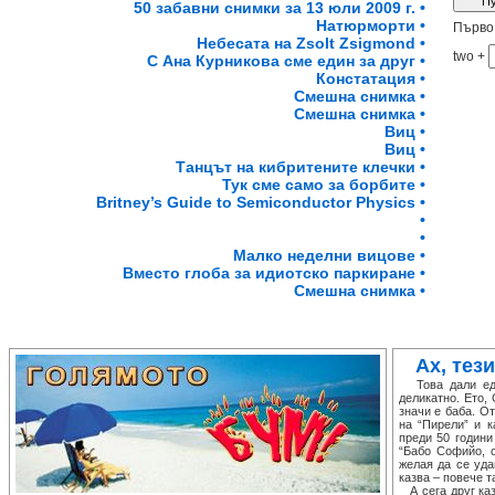
50 забавни снимки за 13 юли 2009 г. •
Натюрморти •
Първо 
Небесата на Zsolt Zsigmond •
two +
С Ана Курникова сме един за друг •
Констатация •
Смешна снимка •
Смешна снимка •
Виц •
Виц •
Танцът на кибритените клечки •
Тук сме само за борбите •
Britney’s Guide to Semiconductor Physics •
•
•
Малко неделни вицове •
Вместо глоба за идиотско паркиране •
Смешна снимка •
Ах, тези
Това дали едн
деликатно. Ето,
значи е баба. О
на “Пирели” и к
преди 50 години
“Бабо Софийо, с
желая да се уда
казва – повече т
А сега друг каз