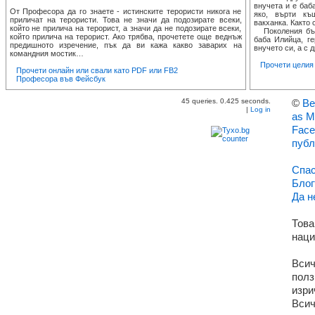
внучета и е баба
От Професора да го знаете - истинските терористи никога не
яко, върти къ
приличат на терористи. Това не значи да подозирате всеки,
вакханка. Както 
който не прилича на терорист, а значи да не подозирате всеки,
Поколения бълг
който прилича на терорист. Ако трябва, прочетете още веднъж
баба Илийца, ге
предишното изречение, пък да ви кажа какво заварих на
внучето си, а с д
командния мостик…
Прочети целия т
Прочети онлайн или свали като PDF или FB2
Професора във Фейсбук
45 queries. 0.425 seconds.
©
Ве
|
Log in
as M
Face
публ
Спас
Блог
Да н
Това
наци
Всич
полз
изри
Всич