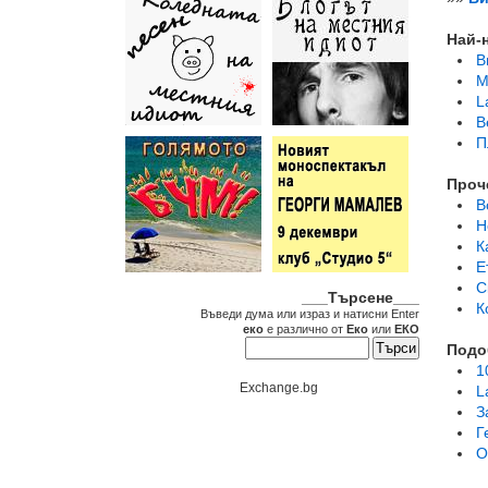
Най-
В
M
L
B
П
Проч
B
Н
К
Е
С
___Търсене___
К
Въведи дума или израз и натисни Enter
еко
е различно от
Еко
или
ЕКО
Подо
1
Exchange.bg
L
З
Г
О