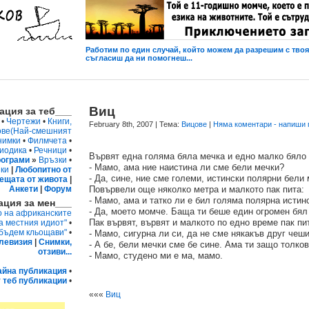
Работим по един случай, който можем да разрешим с твоя 
съгласиш да ни помогнеш...
Виц
ция за теб___
•
Чертежи
•
Книги,
February 8th, 2007
| Тема:
Вицове
|
Няма коментари - напиши 
ове
(Най-смешният
нимки
•
Филмчета
•
иодика
•
Речници
•
Вървят една голяма бяла мечка и едно малко бяло
ограми
»
Връзки
•
- Мамо, ама ние наистина ли сме бели мечки?
ки
|
Любопитно от
- Да, сине, ние сме големи, истински полярни бели 
ещата от живота
|
Анкети
|
Форум
Повървели още няколко метра и малкото пак пита:
- Мамо, ама и татко ли е бил голяма полярна истин
ция за мен___
- Да, моето момче. Баща ти беше един огромен бял
о на африканските
Пак вървят, вървят и малкото по едно време пак пи
а местния идиот"
•
 бъдем кльощави"
•
- Мамо, сигурна ли си, да не сме някакъв друг чеши
левизия
|
Снимки,
- А бе, бели мечки сме бе сине. Ама ти защо толко
отзиви...
- Мамо, студено ми е ма, мамо.
айна публикация
•
 теб публикации
•
«««
Виц