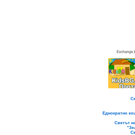
Exchange.
С
Еднократно кош
Светът на
“Зе
С