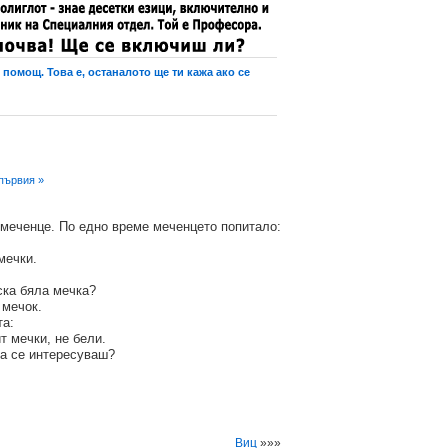
помощ. Това е, останалото ще ти кажа ако се
първия »
 меченце. По едно време меченцето попитало:
мечки.
ска бяла мечка?
 мечок.
та:
т мечки, не бели.
ва се интересуваш?
Виц
»»»