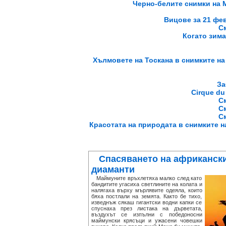
Черно-белите снимки на M
Вицове за 21 фев
С
Когато зима
Хълмовете на Тоскана в снимките на 
За
Cirque du 
С
С
С
Красотата на природата в снимките на
Спасяването на африканск
диаманти
Маймуните връхлетяха малко след като
бандитите угасиха светлините на колата и
налягаха върху мърлявите одеяла, които
бяха постлали на земята. Както бе тихо,
изведнъж сякаш гигантски водни капки се
спуснаха през листака на дърветата,
въздухът се изпълни с победоносни
маймунски крясъци и ужасени човешки