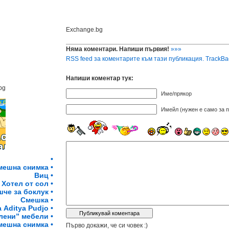
Exchange.bg
Няма коментари. Напиши първия!
»»»
RSS feed за коментарите към тази публикация.
TrackBa
Напиши коментар тук:
bg
Име/прякор
Имейл (нужен е само за п
•
мешна снимка •
Виц •
Хотел от сол •
че за боклук •
Смешка •
 Aditya Pudjo •
лени” мебели •
мешна снимка •
Първо докажи, че си човек :)