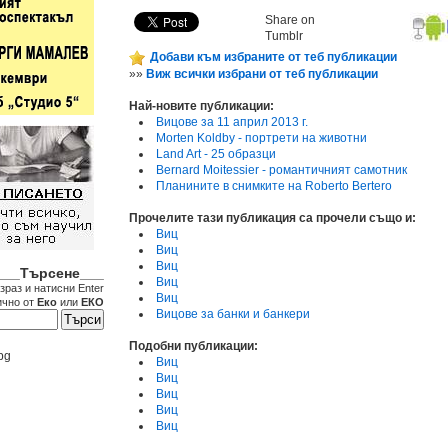
Share on
Tumblr
Добави към избраните от теб публикации
»»
Виж всички избрани от теб публикации
Най-новите публикации:
Вицове за 11 април 2013 г.
Morten Koldby - портрети на животни
Land Art - 25 образци
Bernard Moitessier - романтичният самотник
Планините в снимките на Roberto Bertero
Прочелите тази публикация са прочели също и:
Виц
Виц
Виц
___Търсене___
Виц
зраз и натисни Enter
Виц
ично от
Еко
или
ЕКО
Вицове за банки и банкери
Подобни публикации:
bg
Виц
Виц
Виц
Виц
Виц