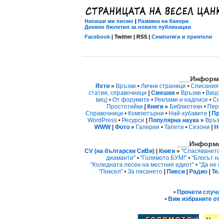
Напиши ми писмо
|
Размяна на банери
Дневен бюлетин за новите публикации
Facebook
| Twitter | RSS |
Симпатяги и приятели
___Информа
Яхти
»
Връзки
•
Лични страници
•
Списания
статии, справочници
|
Смешки
»
Връзки
•
Виц
виц)
•
От форумите
•
Реклами и надписи
•
С
Простотийки
|
Книги
»
Библиотеки
•
Пер
Справочници
•
Компютърни
•
Най-хубавите
|
Пр
WordPress
•
Ресурси
|
Популярна наука
»
Връз
WWW
|
Фото
»
Галерии
•
Тапети
•
Сезони
|
Н
___Информа
CV (на български СиВи)
|
Книги
»
"Спасяванет
диаманти"
•
"Голямото БУМ!"
•
"Блогът н
"Коледната песен на местния идиот"
•
"Да не
"Пиксел"
•
За писането
|
Пиеси
|
Радио
|
Те
•
Прочети случ
•
Виж избраните от