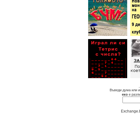
Въведи дума или и
еко
е разл
Exchange.