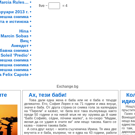
arcia Rules… •
five −
= 4
•
руари 2013 г. •
мешна снимка •
та е истинска •
•
Hina •
Marcin Sobas •
Виц •
Анекдот •
бавна снимка •
Soleil ‘Predio’ •
мешна снимка •
мешна снимка •
мешна снимка •
 Felix Capote •
Exchange.bg
ите
Ах, тези баби!
Ко
Това дали една жена е баба или не е баба е твърде
идио
деликатно. Ето, София Лорен е на 71 години и има внуци,
Нощта п
значи е баба. От друга страна се снима гола за календара
пръстите
на “Пирели” и казват, че била все така вълнуваща както
Газех п
преди 50 години и на никой мъж не му хрумва да й каже
Вонещат
“Бабо Софийо, сéдни, пóчини малко”, а по-скоро “Мадам,
нещо важ
желая да се удавя в очите ви” или нещо такова. Както се
единстве
казва – повече такива баби.
го там,
А сега друг казус – моята съученичка Ирина. Тя има две
дарохра
внучета и е баба, въпреки, че е едва на 43 години, работи