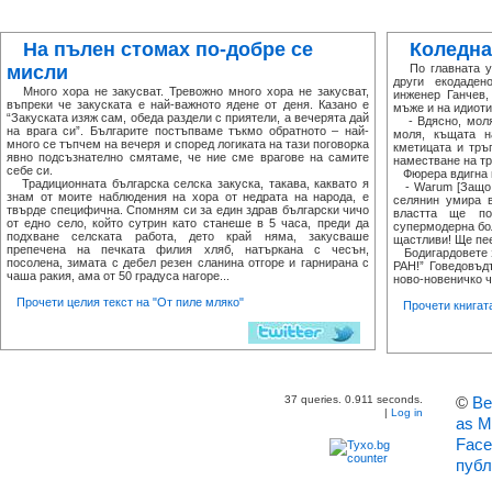
На пълен стомах по-добре се
Коледна
мисли
По главната ул
други екодаден
Много хора не закусват. Тревожно много хора не закусват,
инженер Ганчев,
въпреки че закуската е най-важното ядене от деня. Казано е
мъже и на идиоти
“Закуската изяж сам, обеда раздели с приятели, а вечерята дай
- Вдясно, моля,
на врага си”. Българите постъпваме тъкмо обратното – най-
моля, къщата н
много се тъпчем на вечеря и според логиката на тази поговорка
кметицата и тръ
явно подсъзнателно смятаме, че ние сме врагове на самите
наместване на тр
себе си.
Фюрера вдигна 
Традиционната българска селска закуска, такава, каквато я
- Warum [Защо -
знам от моите наблюдения на хора от недрата на народа, е
селянин умира 
твърде специфична. Спомням си за един здрав български чичо
властта ще по
от едно село, който сутрин като станеше в 5 часа, преди да
супермодерна бол
подхване селската работа, дето край няма, закусваше
щастливи! Ще пее
препечена на печката филия хляб, натъркана с чесън,
Бодигардовете з
посолена, зимата с дебел резен сланина отгоре и гарнирана с
РАН!” Говедовъд
чаша ракия, ама от 50 градуса нагоре...
ново-новеничко ч
Прочети целия текст на "От пиле мляко"
Прочети книгат
37 queries. 0.911 seconds.
©
Ве
|
Log in
as M
Face
публ