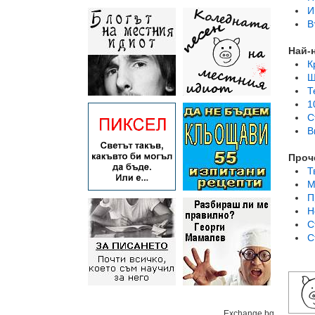
И
В
Най-
К
Ш
Т
1
С
В
Проч
Т
М
П
Н
С
С
Exchange.bg