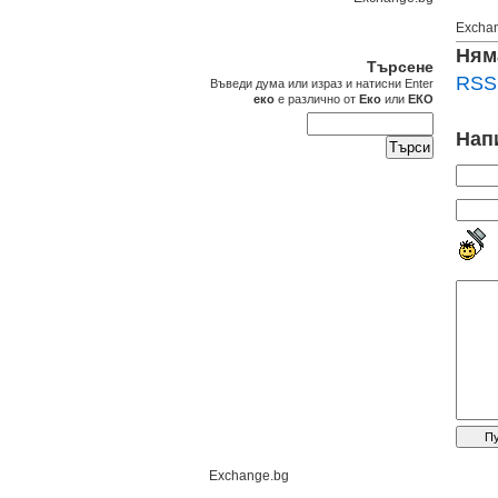
Excha
Ням
Търсене
RSS 
Въведи дума или израз и натисни Enter
еко
е различно от
Еко
или
ЕКО
Нап
Exchange.bg