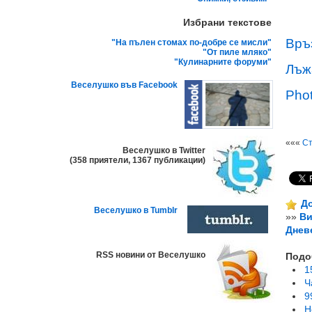
Избрани текстове
Връ
"На пълен стомах по-добре се мисли"
"От пиле мляко"
"Кулинарните форуми"
Лъж
Веселушко във Facebook
Pho
«««
Ст
Веселушко в Twitter
(358 приятели, 1367 публикации)
До
Веселушко в Tumblr
»»
Ви
Днев
RSS новини от Веселушко
Подо
1
Ч
9
H