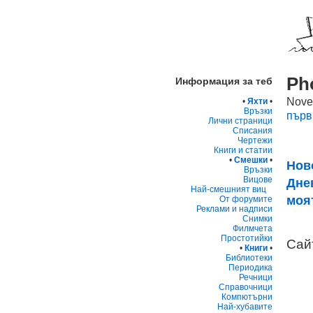
Ph
Информация за теб
Nove
•
Яхти
•
Връзки
първ
Лични страници
Списания
Чертежи
Книги и статии
•
Смешки
•
Нов
Връзки
Вицове
Дне
Най-смешният виц
моя
От форумите
Реклами и надписи
Снимки
Филмчета
Простотийки
Сай
•
Книги
•
Библиотеки
Периодика
Речници
Справочници
Компютърни
Най-хубавите