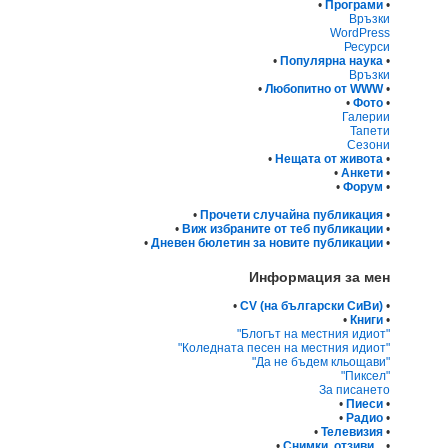
•
Програми
•
Връзки
WordPress
Ресурси
•
Популярна наука
•
Връзки
•
Любопитно от WWW
•
•
Фото
•
Галерии
Тапети
Сезони
•
Нещата от живота
•
•
Анкети
•
•
Форум
•
•
Прочети случайна публикация
•
•
Виж избраните от теб публикации
•
•
Дневен бюлетин за новите публикации
•
Информация за мен
•
CV (на български СиВи)
•
•
Книги
•
"Блогът на местния идиот"
"Коледната песен на местния идиот"
"Да не бъдем кльощави"
"Пиксел"
За писането
•
Пиеси
•
•
Радио
•
•
Телевизия
•
•
Снимки, отзиви...
•