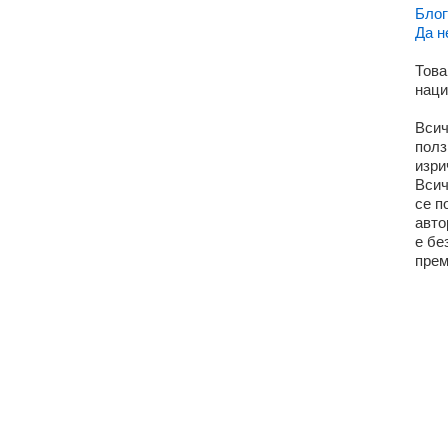
Блог
Да н
Това
наци
Всич
полз
изри
Всич
се п
авто
е бе
прем