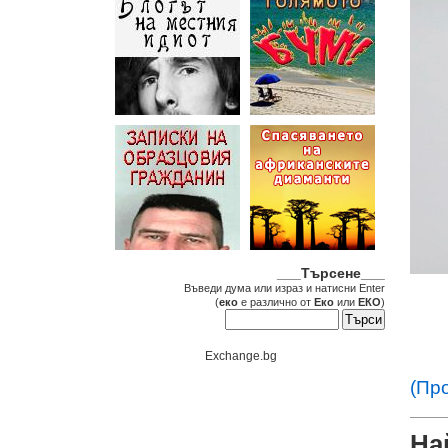
___Търсене___
Въведи дума или израз и натисни Enter
(
еко
е различно от
Еко
или
ЕКО
)
Exchange.bg
(Пр
На