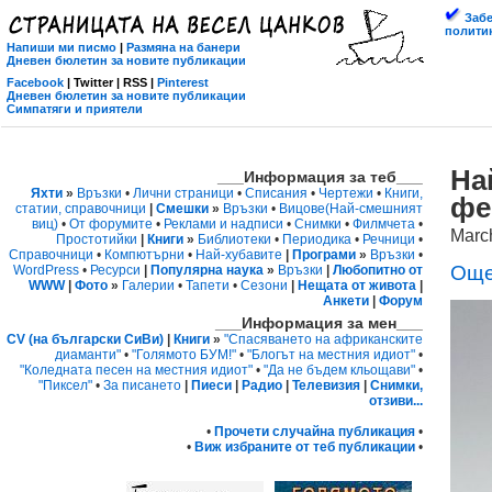
Забе
политик
Напиши ми писмо
|
Размяна на банери
Дневен бюлетин за новите публикации
Facebook
| Twitter | RSS |
Pinterest
Дневен бюлетин за новите публикации
Симпатяги и приятели
На
___Информация за теб___
Яхти
»
Връзки
•
Лични страници
•
Списания
•
Чертежи
•
Книги,
фе
статии, справочници
|
Смешки
»
Връзки
•
Вицове
(Най-смешният
виц)
•
От форумите
•
Реклами и надписи
•
Снимки
•
Филмчета
•
Marc
Простотийки
|
Книги
»
Библиотеки
•
Периодика
•
Речници
•
Справочници
•
Компютърни
•
Най-хубавите
|
Програми
»
Връзки
•
Още
WordPress
•
Ресурси
|
Популярна наука
»
Връзки
|
Любопитно от
WWW
|
Фото
»
Галерии
•
Тапети
•
Сезони
|
Нещата от живота
|
Анкети
|
Форум
___Информация за мен___
CV (на български СиВи)
|
Книги
»
"Спасяването на африканските
диаманти"
•
"Голямото БУМ!"
•
"Блогът на местния идиот"
•
"Коледната песен на местния идиот"
•
"Да не бъдем кльощави"
•
"Пиксел"
•
За писането
|
Пиеси
|
Радио
|
Телевизия
|
Снимки,
отзиви...
•
Прочети случайна публикация
•
•
Виж избраните от теб публикации
•