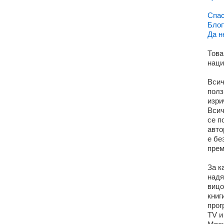
Спас
Блог
Да н
Това
наци
Всич
полз
изри
Всич
се п
авто
е бе
прем
За к
надя
вицо
книг
прог
TV и