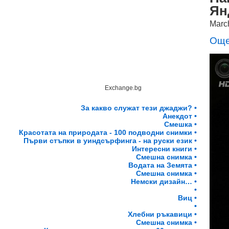
Ян
Marc
Още
Exchange.bg
За какво служат тези джаджи? •
Анекдот •
Смешка •
Красотата на природата - 100 подводни снимки •
Първи стъпки в уиндсърфинга - на руски език •
Интересни книги •
Смешна снимка •
Водата на Земята •
Смешна снимка •
Немски дизайн… •
•
Виц •
•
Хлебни ръкавици •
Смешна снимка •