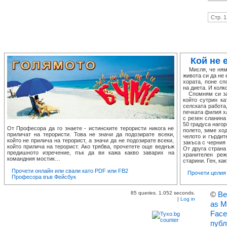
Стр. 1
Кой не 
Мисля, че няма
живота си да не 
хората, поне сп
на диета. И колк
Спомням си за е
който сутрин ка
селската работа
печката филия х
с резен сланина
50 градуса нагор
От Професора да го знаете - истинските терористи никога не
полето, зиме хо
приличат на терористи. Това не значи да подозирате всеки,
челото и гърдит
който не прилича на терорист, а значи да не подозирате всеки,
закъса с черния
който прилича на терорист. Ако трябва, прочетете още веднъж
От друга страна
предишното изречение, пък да ви кажа какво заварих на
хранителен ре
командния мостик…
старини. Ген, как
Прочети онлайн или свали като PDF или FB2
Прочети целия 
Професора във Фейсбук
85 queries. 1.052 seconds.
©
Ве
|
Log in
as M
Face
публ