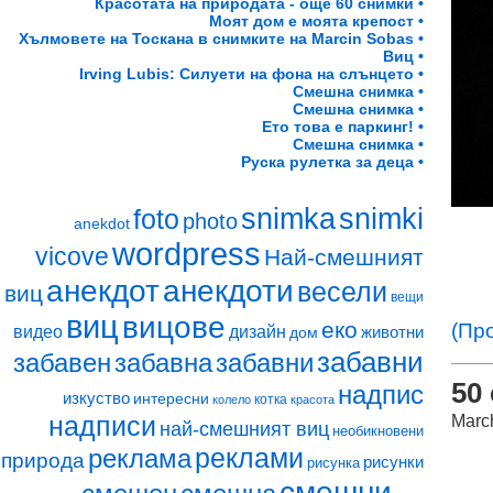
Красотата на природата - още 60 снимки •
Моят дом е моята крепост •
Хълмовете на Тоскана в снимките на Marcin Sobas •
Виц •
Irving Lubis: Силуети на фона на слънцето •
Смешна снимка •
Смешна снимка •
Ето това е паркинг! •
Смешна снимка •
Руска рулетка за деца •
snimki
snimka
foto
photo
anekdot
wordpress
vicove
Най-смешният
анекдот
анекдоти
весели
виц
вещи
виц
вицове
еко
(Пр
видео
дизайн
животни
дом
забавни
забавен
забавна
забавни
50
надпис
изкуство
интересни
котка
колело
красота
надписи
Marc
най-смешният виц
необикновени
реклами
реклама
природа
рисунки
рисунка
смешни