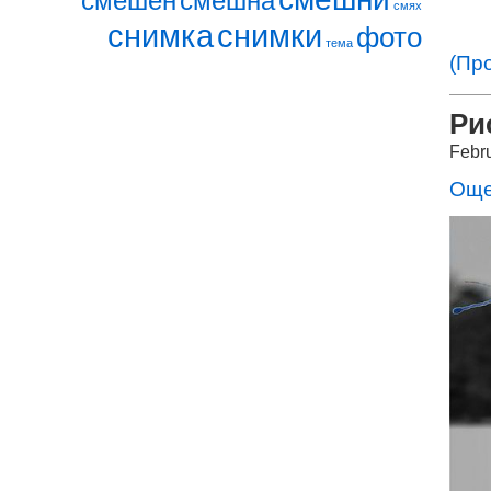
смешен
смешна
смях
снимка
снимки
фото
тема
(Пр
Ри
Febr
Още