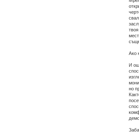
Мреж
откр
черт
свал
засл
твоя
мест
съще
Ако 
И ощ
спос
изгл
мони
но п
Какт
посе
спос
комф
демо
Заба