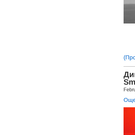
(Пр
Ди
Sm
Febr
Още