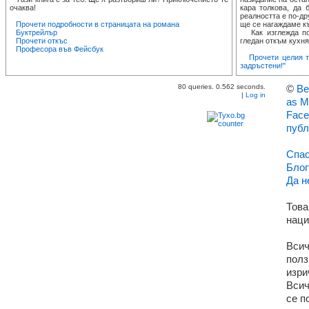
очаква!
кара толкова, да 
реалността е по-дру
Прочети подробности в страницата на романа
ще се нагаждаме къ
Буктрейлър
Как изглежда поп
Прочети откъс
гледан откъм кухнят
Професора във Фейсбук
Прочети целия т
задръстени!"
80 queries. 0.562 seconds.
©
Ве
|
Log in
as M
Face
публ
Спас
Блог
Да н
Това
наци
Всич
полз
изри
Всич
се п