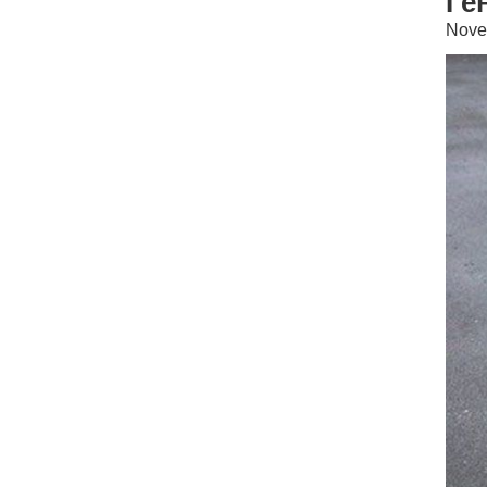
Ге
Nove