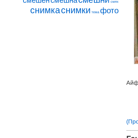
смешен
смешна
смях
снимка
снимки
фото
тема
Айфо
(Пр