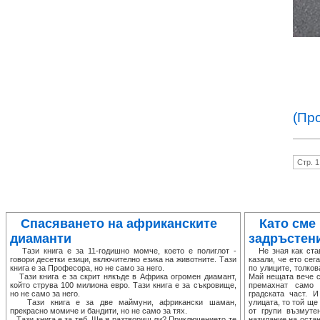
(Пр
Стр. 1
Спасяването на африканските
Като сме
диаманти
задръстен
Тази книга е за 11-годишно момче, което е полиглот -
Не зная как става
говори десетки езици, включително езика на животните. Тази
казали, че ето сег
книга е за Професора, но не само за него.
по улиците, толков
Тази книга е за скрит някъде в Африка огромен диамант,
Май нещата вече с
който струва 100 милиона евро. Тази книга е за съкровище,
премахнат само 
но не само за него.
градската част. 
Тази книга е за две маймуни, африкански шаман,
улицата, то той ще
прекрасно момиче и бандити, но не само за тях.
от групи възмуте
Тази книга е за теб. Ще я разтвориш ли? Приключението те
назидание на остан