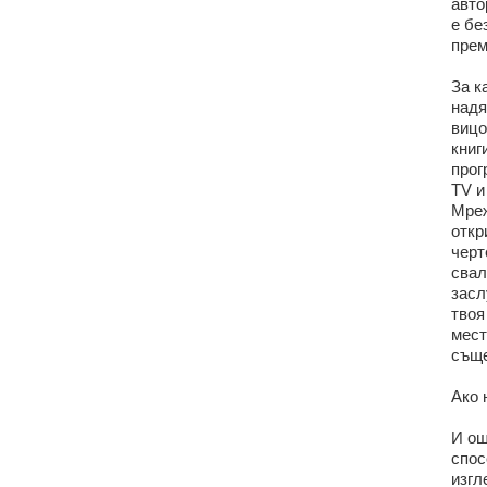
авто
е бе
прем
За к
надя
вицо
книг
прог
TV и
Мреж
откр
черт
свал
засл
твоя
мест
съще
Ако 
И ощ
спос
изгл