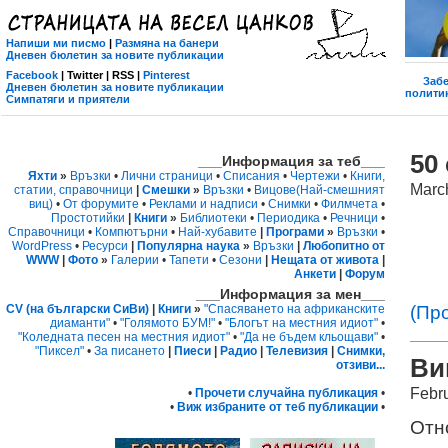
Напиши ми писмо
|
Размяна на банери
Дневен бюлетин за новите публикации
Facebook
| Twitter | RSS |
Pinterest
Забе
Дневен бюлетин за новите публикации
политик
Симпатяги и приятели
50
___Информация за теб___
Яхти
»
Връзки
•
Лични страници
•
Списания
•
Чертежи
•
Книги,
Marc
статии, справочници
|
Смешки
»
Връзки
•
Вицове
(Най-смешният
виц)
•
От форумите
•
Реклами и надписи
•
Снимки
•
Филмчета
•
Простотийки
|
Книги
»
Библиотеки
•
Периодика
•
Речници
•
Справочници
•
Компютърни
•
Най-хубавите
|
Програми
»
Връзки
•
WordPress
•
Ресурси
|
Популярна наука
»
Връзки
|
Любопитно от
WWW
|
Фото
»
Галерии
•
Тапети
•
Сезони
|
Нещата от живота
|
Анкети
|
Форум
___Информация за мен___
(Пр
CV (на български СиВи)
|
Книги
»
"Спасяването на африканските
диаманти"
•
"Голямото БУМ!"
•
"Блогът на местния идиот"
•
"Коледната песен на местния идиот"
•
"Да не бъдем кльощави"
•
"Пиксел"
•
За писането
|
Пиеси
|
Радио
|
Телевизия
|
Снимки,
Ви
отзиви...
Febr
•
Прочети случайна публикация
•
•
Виж избраните от теб публикации
•
Отно