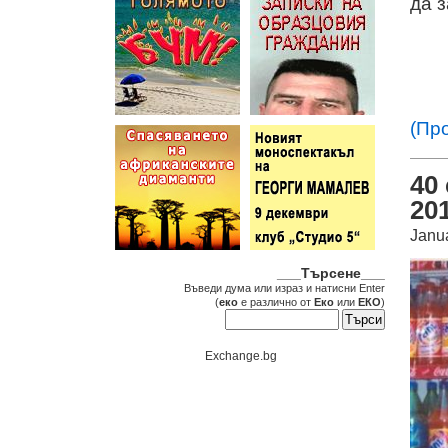
да 
(Пр
40
201
Janu
___Търсене___
Въведи дума или израз и натисни Enter
(
еко
е различно от
Еко
или
ЕКО
)
Exchange.bg