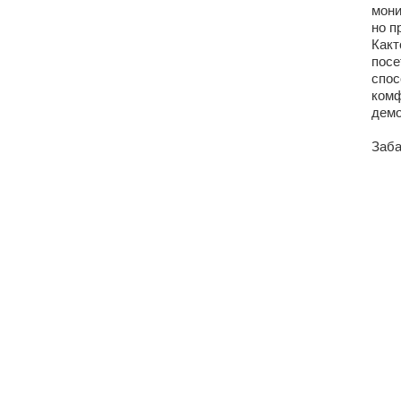
мони
но п
Какт
посе
спос
комф
демо
Заба