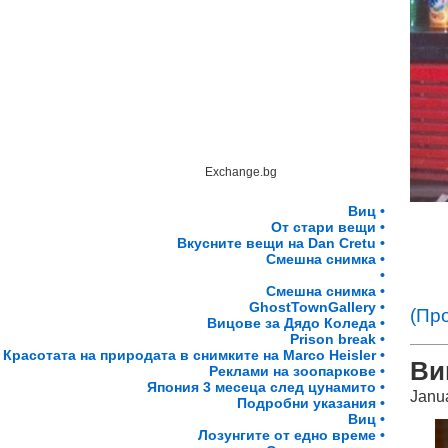
Exchange.bg
Виц •
От стари вещи •
Вкусните вещи на Dan Cretu •
Смешна снимка •
•
Смешна снимка •
GhostTownGallery •
(Пр
Вицове за Дядо Коледа •
Prison break •
Красотата на природата в снимките на Marco Heisler •
Ви
Реклами на зоопаркове •
Япония 3 месеца след цунамито •
Janu
Подробни указания •
Виц •
Лозунгите от едно време •