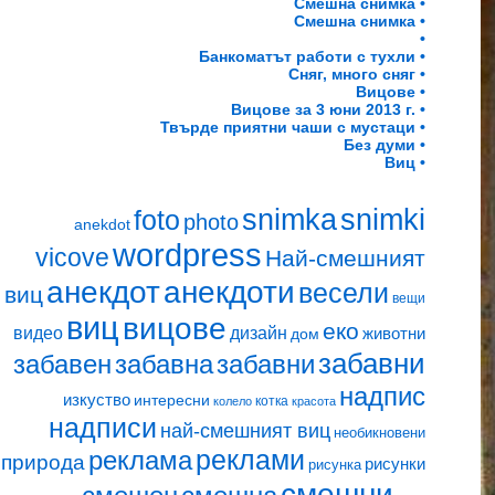
Смешна снимка •
Смешна снимка •
•
Банкоматът работи с тухли •
Сняг, много сняг •
Вицове •
Вицове за 3 юни 2013 г. •
Твърде приятни чаши с мустаци •
Без думи •
Виц •
snimki
snimka
foto
photo
anekdot
wordpress
vicove
Най-смешният
анекдот
анекдоти
весели
виц
вещи
виц
вицове
еко
видео
дизайн
животни
дом
забавни
забавен
забавна
забавни
надпис
изкуство
интересни
котка
колело
красота
надписи
най-смешният виц
необикновени
реклами
реклама
природа
рисунки
рисунка
смешни