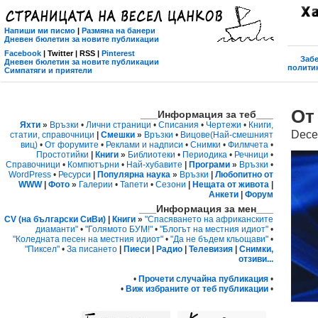
Напиши ми писмо
|
Размяна на банери
Дневен бюлетин за новите публикации
Facebook
| Twitter | RSS |
Pinterest
Забе
Дневен бюлетин за новите публикации
политик
Симпатяги и приятели
От
___Информация за теб___
Яхти
»
Връзки
•
Лични страници
•
Списания
•
Чертежи
•
Книги,
Dece
статии, справочници
|
Смешки
»
Връзки
•
Вицове
(Най-смешният
виц)
•
От форумите
•
Реклами и надписи
•
Снимки
•
Филмчета
•
Простотийки
|
Книги
»
Библиотеки
•
Периодика
•
Речници
•
Справочници
•
Компютърни
•
Най-хубавите
|
Програми
»
Връзки
•
WordPress
•
Ресурси
|
Популярна наука
»
Връзки
|
Любопитно от
WWW
|
Фото
»
Галерии
•
Тапети
•
Сезони
|
Нещата от живота
|
Анкети
|
Форум
___Информация за мен___
CV (на български СиВи)
|
Книги
»
"Спасяването на африканските
диаманти"
•
"Голямото БУМ!"
•
"Блогът на местния идиот"
•
"Коледната песен на местния идиот"
•
"Да не бъдем кльощави"
•
"Пиксел"
•
За писането
|
Пиеси
|
Радио
|
Телевизия
|
Снимки,
отзиви...
•
Прочети случайна публикация
•
•
Виж избраните от теб публикации
•