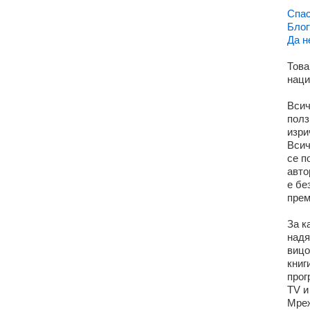
Спас
Блог
Да н
Това
наци
Всич
полз
изри
Всич
се п
авто
е бе
прем
За к
надя
вицо
книг
прог
TV и
Мреж