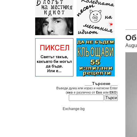
Об
Augu
___Търсене___
Въведи дума или израз и натисни Enter
(
еко
е различно от
Еко
или
ЕКО
)
Exchange.bg