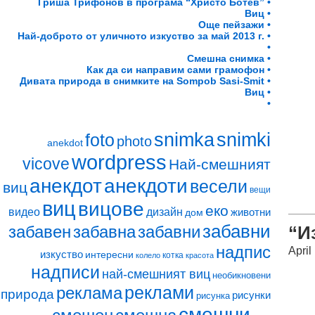
Гриша Трифонов в програма “Христо Ботев” •
Виц •
Още пейзажи •
Най-доброто от уличното изкуство за май 2013 г. •
•
Смешна снимка •
Как да си направим сами грамофон •
Дивата природа в снимките на Sompob Sasi-Smit •
Виц •
•
snimki
snimka
foto
photo
anekdot
wordpress
vicove
Най-смешният
анекдот
анекдоти
весели
виц
вещи
виц
вицове
еко
видео
дизайн
животни
дом
забавни
забавен
забавна
забавни
“И
надпис
April
изкуство
интересни
котка
колело
красота
надписи
най-смешният виц
необикновени
реклами
реклама
природа
рисунки
рисунка
смешни