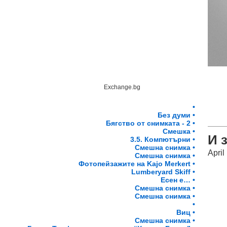
Exchange.bg
•
Без думи •
Бягство от снимката - 2 •
Смешка •
И 
3.5. Компютърни •
Смешна снимка •
April
Смешна снимка •
Фотопейзажите на Kajo Merkert •
Lumberyard Skiff •
Есен е… •
Смешна снимка •
Смешна снимка •
•
Виц •
Смешна снимка •