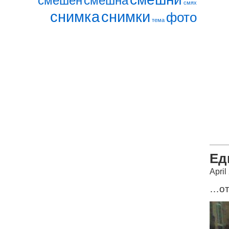
смешен
смешна
смях
снимка
снимки
фото
тема
Ед
April
…от