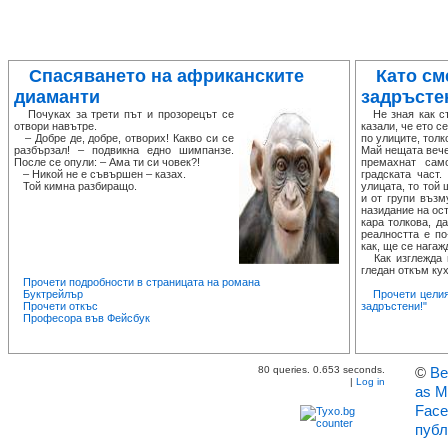
Спасяването на африканските
Като см
диаманти
задръсте
Почуках за трети път и прозорецът се
Не зная как ста
отвори навътре.
казали, че ето с
– Добре де, добре, отворих! Какво си се
по улиците, толк
разбързал! – подвикна едно шимпанзе.
Май нещата вече
После се опули: – Ама ти си човек?!
премахнат сам
– Никой не е съвършен – казах.
градската част
Той кимна разбиращо.
улицата, то той
и от групи възм
назидание на ост
кара толкова, д
реалността е по
как, ще се нагаж
Как изглежда п
гледан откъм кух
Прочети подробности в страницата на романа
Буктрейлър
Прочети целия
Прочети откъс
задръстени!"
Професора във Фейсбук
80 queries. 0.653 seconds.
©
Ве
|
Log in
as M
Face
публ