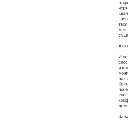
откр
черт
свал
засл
твоя
мест
съще
Ако 
И ощ
спос
изгл
мони
но п
Какт
посе
спос
комф
демо
Заба