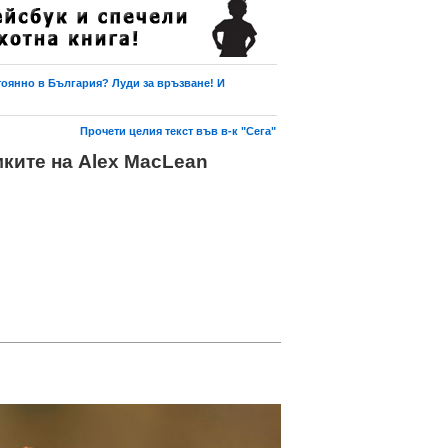
тоянно в България? Луди за връзване! И
Прочети целия текст във в-к "Сега"
мките на Alex MacLean