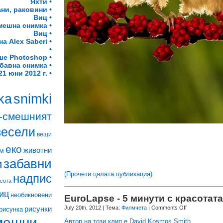
Яхти •
ни, раковини •
Виц •
мешна снимка •
Виц •
а Alex Saberi •
•
ше Photoshop •
бавна снимка •
1 юни 2012 г. •
snimki
ka
-смешният
весели
вещи
еко
животни
м
забавни
и
(Прочети цялата публикация)
надпис
асота
иц
необикновени
EuroLapse - 5 минути с красотат
July 20th, 2012
| Тема:
Филмчета
|
Comments Off
рисунки
рисунка
мешни
Автор на този клип е David Kosmos Smith
.