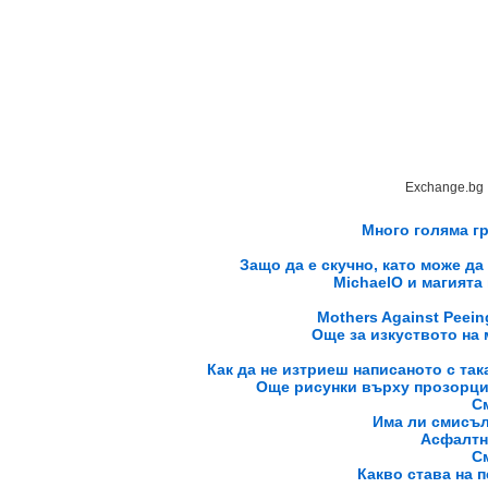
Exchange.bg
Много голяма гр
Защо да е скучно, като може да
MichaelO и магията 
Mothers Against Peein
Още за изкуството на 
Как да не изтриеш написаното с так
Още рисунки върху прозорци 
С
Има ли смисъл 
Асфалтн
С
Какво става на п