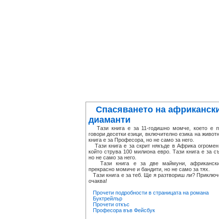
Спасяването на африканск
диаманти
Тази книга е за 11-годишно момче, което е по
говори десетки езици, включително езика на животн
книга е за Професора, но не само за него.
Тази книга е за скрит някъде в Африка огромен
който струва 100 милиона евро. Тази книга е за с
но не само за него.
Тази книга е за две маймуни, африканск
прекрасно момиче и бандити, но не само за тях.
Тази книга е за теб. Ще я разтвориш ли? Приключ
очаква!
Прочети подробности в страницата на романа
Буктрейлър
Прочети откъс
Професора във Фейсбук