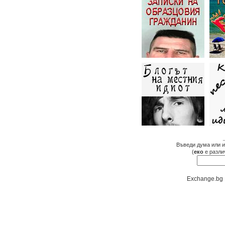
Въведи дума или и
(
еко
е разли
Exchange.bg