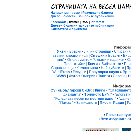
Напиши ми писмо
|
Размяна на банери
Дневен бюлетин за новите публикации
Facebook
| Twitter | RSS |
Pinterest
Дневен бюлетин за новите публикации
Симпатяги и приятели
___Информа
Яхти
»
Връзки
•
Лични страници
•
Списания
статии, справочници
|
Смешки
»
Връзки
•
Виц
виц)
•
От форумите
•
Реклами и надписи
•
С
Простотийки
|
Книги
»
Библиотеки
•
Пер
Справочници
•
Компютърни
•
Най-хубавите
|
Пр
WordPress
•
Ресурси
|
Популярна наука
»
Връз
WWW
|
Фото
»
Галерии
•
Тапети
•
Сезони
|
Н
___Информа
CV (на български СиВи)
|
Книги
»
"Спасяванет
диаманти"
•
"Голямото БУМ!"
•
"Блогът н
"Коледната песен на местния идиот"
•
"Да не
"Пиксел"
•
За писането
|
Пиеси
|
Радио
|
Те
•
Прочети случ
•
Виж избраните от