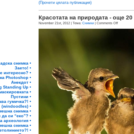
(Прочети цялата публикация)
Красотата на природата - още 20
November 21st, 2012
| Тема:
Снимки
|
Comments Off
адска снимка •
Заето! •
 е интересно? •
на Photoshop •
Анекдот •
g Standing Up •
маскировката •
Пустини •
ава гумичка?! •
(windoodles) •
мешна снимка •
да си “еко”? •
а археология •
мешна снимка •
етолинието?! •