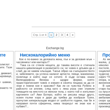
Стр. 1 от 4
1
2
3
4
»
Exchange.bg
ите
Нискокалорийно меню
Про
Кое е по-важно за деловата жена, пък и за деловия мъж –
Аз живе
часовникът или кантарът?
малка, 
лиглот -
Така са се стекли нещата, до такива висоти е стигнала
няколко
ите. Тази
нашата цивилизация в развитието си, че човек е длъжен да е
постел
слаб, да не кажем кльощав. Такъв образ на съвършенството
энциклоп
 диамант,
и, забележете, на успеха налагат артисти, певци, манекенки,
чудесни 
ъкровище,
политици и който още се сетите. А къде остава онази
сиреч “П
Вилендорфска Венера с щедри форми, която
опора, 
и шаман,
праисторическият човек е изваял в своята пещера за да се
жизнено
знае и помни кое е красиво? Как ли се чувства Рубенс в
В среда
ението те
райското си ателие, след като с лека ръка сме отрекли
старо па
тежащите на мястото си женски тела, с които той е изпълнил
са пръс
картините си? Ами Ботеро, който не рисува нищо друго,
календа
освен пълни хора и дори да трябва да изобрази Туиги,
амбалаж
прочутия хиперкльощав модел от шейсетте години, пак би я
скоро щ
направил почти сферична, нима творецът не знае кое е
химикал
хубаво?...
произвед