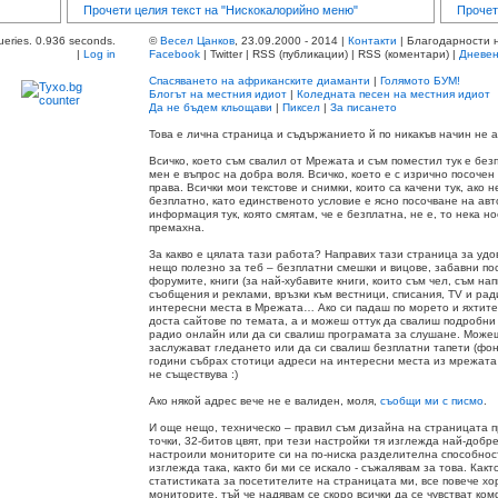
Прочети целия текст на "Нискокалорийно меню"
Прочет
ueries. 0.936 seconds.
©
Весел Цанков
, 23.09.2000 - 2014 |
Контакти
| Благодарности 
|
Log in
Facebook
| Twitter | RSS (публикации) | RSS (коментари) |
Дневен
Спасяването на африканските диаманти
|
Голямото БУМ!
Блогът на местния идиот
|
Коледната песен на местния идиот
Да не бъдем кльощави
|
Пиксел
|
За писането
Това е лична страница и съдържанието й по никакъв начин не
Всичко, което съм свалил от Мрежата и съм поместил тук е без
мен е въпрос на добра воля. Всичко, което е с изрично посочен
права. Всички мои текстове и снимки, които са качени тук, ако 
безплатно, като единственото условие е ясно посочване на авт
информация тук, която смятам, че е безплатна, не е, то нека н
премахна.
За какво е цялата тази работа? Направих тази страница за удо
нещо полезно за теб – безплатни смешки и вицове, забавни по
форумите, книги (за най-хубавите книги, които съм чел, съм на
съобщения и реклами, връзки към вестници, списания, TV и р
интересни места в Мрежата… Ако си падаш по морето и яхтите
доста сайтове по темата, а и можеш оттук да свалиш подробни
радио онлайн или да си свалиш програмата за слушане. Можеш
заслужават гледането или да си свалиш безплатни тапети (фоно
години събрах стотици адреси на интересни места из мрежата 
не съществува :)
Ако някой адрес вече не е валиден, моля,
съобщи ми с писмо
.
И още нещо, техническо – правил съм дизайна на страницата 
точки, 32-битов цвят, при тези настройки тя изглежда най-добр
настроили мониторите си на по-ниска разделителна способност
изглежда така, както би ми се искало - съжалявам за това. Как
статистиката за посетителите на страницата ми, все повече хо
мониторите, тъй че надявам се скоро всички да се чувстват ком