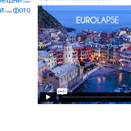
смях
и
фото
тема