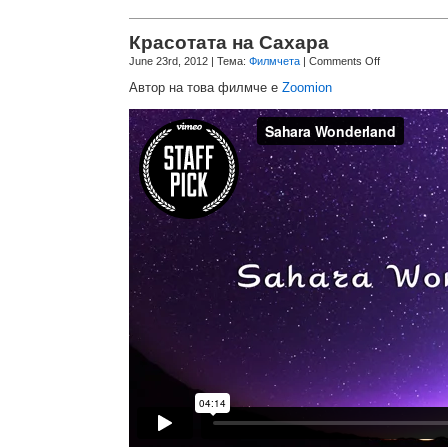
Красотата на Сахара
June 23rd, 2012
| Тема:
Филмчета
|
Comments Off
Автор на това филмче е
Zoomion