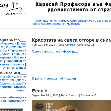
Забелязал ли си, комши, какви лидери се пръкват пос
политиката им такава - влудяваща!...
Красотата на света отгоре в сни
ция за теб___
•
Чертежи
•
Книги,
February 5th, 2014
| Тема:
Снимки
|
Comments Off
ове
(Най-смешният
нимки
•
Филмчета
•
Още снимки от този фотограф
.
иодика
•
Речници
•
ограми
»
Връзки
•
ки
|
Любопитно от
ещата от живота
|
Анкети
|
Форум
ция за мен___
о на африканските
(Прочети цялата публикация)
а местния идиот"
•
 бъдем кльощави"
•
левизия
|
Снимки,
Есен е…
отзиви...
September 24th, 2013
| Тема:
Снимки
|
Comments Off
айна публикация
•
 теб публикации
•