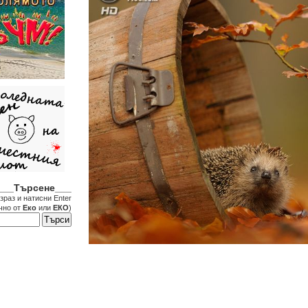
___Търсене___
зраз и натисни Enter
чно от
Еко
или
ЕКО
)