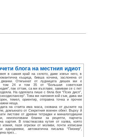
чети блога на местния идиот
я в самия край на селото, даже извън него, в
романтична къщица, бивша кочина, заслонена от
 джанки. Отмъкнат от лудницата дюшек ми е
я, том 24 и том 35 от “Большая советская
едия”, пак оттам, са ми възглаве, завивам се с пет
одеяла. На одеялата пише с бяла боя “Псих дисп”,
сиходиспансер”. Това ми напомня кой съм, дава ми
корен, темел, ориентир, отправна точка и прочее
важни неща.
та на стаята има маса, скована от дъските на
ле, домъкнато от Секретния военен обект. Върху й
нати листове от древни тетрадки и миналогодишни
ри, неизползвани бланки за рецепти, парчета
на хартия. В пластмасова кутия от халва, която
е измия, пазя огризки от моливи, почти изписани
ки еднодневки, автоматична писалка “Пионер”,
ена през...