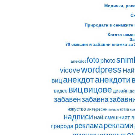
Мидички, рапа
С
Природата в снимките н
Когато няма
За
70 смешни и забавни снимки за 2
snim
foto
photo
anekdot
wordpress
vicove
Най
анекдот
анекдоти
виц
виц
вицове
видео
дизайн
до
забавен
забавна
забавн
изкуство
интересни
котка
колело
кр
надписи
най-смешният в
реклами
реклама
природа
с