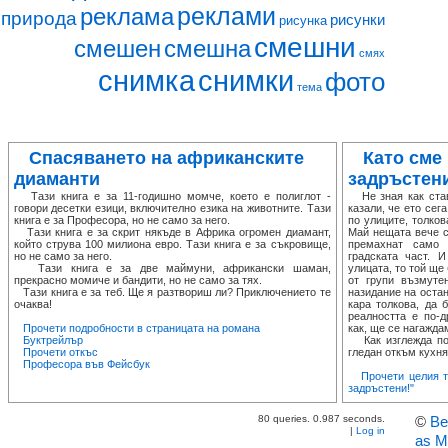
реклами
реклама
природа
рисунки
рисунка
смешни
смешен
смешна
смях
снимка
снимки
фото
тема
Спасяването на африканските
Като сме
диаманти
задръстен
Тази книга е за 11-годишно момче, което е полиглот -
Не зная как става
говори десетки езици, включително езика на животните. Тази
казали, че ето сег
книга е за Професора, но не само за него.
по улиците, толков
Тази книга е за скрит някъде в Африка огромен диамант,
Май нещата вече с
който струва 100 милиона евро. Тази книга е за съкровище,
премахнат само 
но не само за него.
градската част. 
Тази книга е за две маймуни, африкански шаман,
улицата, то той ще
прекрасно момиче и бандити, но не само за тях.
от групи възмуте
Тази книга е за теб. Ще я разтвориш ли? Приключението те
назидание на остан
очаква!
кара толкова, да 
реалността е по-д
Прочети подробности в страницата на романа
как, ще се нагаждам
Буктрейлър
Как изглежда поп
Прочети откъс
гледан откъм кухнят
Професора във Фейсбук
Прочети целия т
задръстени!"
80 queries. 0.987 seconds.
©
Ве
|
Log in
as M