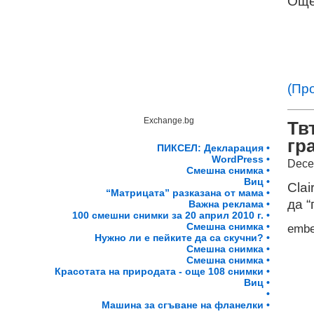
Още
(Пр
Exchange.bg
Тв
гр
ПИКСЕЛ: Декларация •
WordPress •
Dece
Смешна снимка •
Виц •
Clai
“Матрицата” разказана от мама •
да “
Важна реклама •
100 смешни снимки за 20 април 2010 г. •
Смешна снимка •
emb
Нужно ли е пейките да са скучни? •
Смешна снимка •
Смешна снимка •
Красотата на природата - още 108 снимки •
Виц •
•
Машина за сгъване на фланелки •