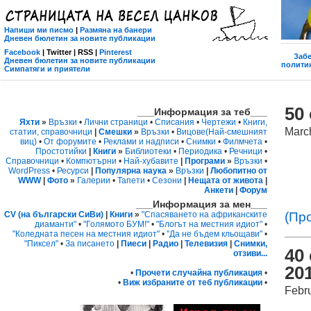
Напиши ми писмо
|
Размяна на банери
Дневен бюлетин за новите публикации
Facebook
| Twitter | RSS |
Pinterest
Забе
Дневен бюлетин за новите публикации
политик
Симпатяги и приятели
50
___Информация за теб___
Яхти
»
Връзки
•
Лични страници
•
Списания
•
Чертежи
•
Книги,
Marc
статии, справочници
|
Смешки
»
Връзки
•
Вицове
(Най-смешният
виц)
•
От форумите
•
Реклами и надписи
•
Снимки
•
Филмчета
•
Простотийки
|
Книги
»
Библиотеки
•
Периодика
•
Речници
•
Справочници
•
Компютърни
•
Най-хубавите
|
Програми
»
Връзки
•
WordPress
•
Ресурси
|
Популярна наука
»
Връзки
|
Любопитно от
WWW
|
Фото
»
Галерии
•
Тапети
•
Сезони
|
Нещата от живота
|
Анкети
|
Форум
___Информация за мен___
(Пр
CV (на български СиВи)
|
Книги
»
"Спасяването на африканските
диаманти"
•
"Голямото БУМ!"
•
"Блогът на местния идиот"
•
"Коледната песен на местния идиот"
•
"Да не бъдем кльощави"
•
"Пиксел"
•
За писането
|
Пиеси
|
Радио
|
Телевизия
|
Снимки,
40
отзиви...
201
•
Прочети случайна публикация
•
•
Виж избраните от теб публикации
•
Febr