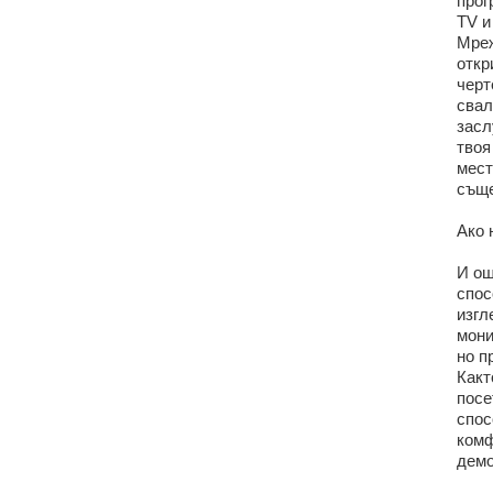
прог
TV и
Мреж
откр
черт
свал
засл
твоя
мест
съще
Ако 
И ощ
спос
изгл
мони
но п
Какт
посе
спос
комф
демо