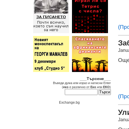
(Пр
За
Janu
Още
___Търсене___
Въведи дума или израз и натисни Enter
(
еко
е различно от
Еко
или
ЕКО
)
(Пр
Exchange.bg
Ул
Janu