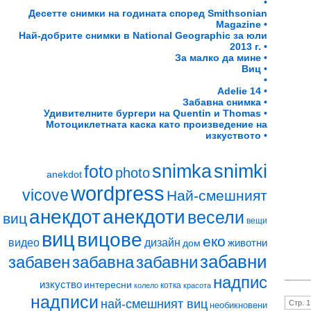
•
Десетте снимки на годината според Smithsonian
Magazine •
Най-добрите снимки в National Geographic за юли
2013 г. •
За малко да мине •
Виц •
•
Adelie 14 •
Забавна снимка •
Удивителните бургери на Quentin и Thomas •
Мотоциклетната каска като произведение на
изкуството •
snimki
snimka
foto
photo
anekdot
wordpress
vicove
Най-смешният
анекдот
анекдоти
весели
виц
вещи
виц
вицове
еко
видео
дизайн
животни
дом
забавни
забавен
забавна
забавни
надпис
изкуство
интересни
котка
колело
красота
надписи
най-смешният виц
Стр. 1
необикновени