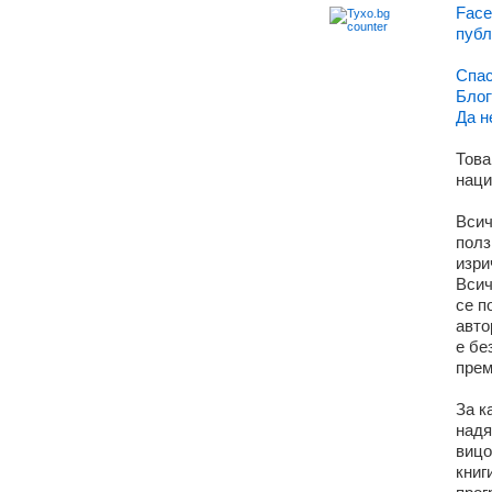
Face
публ
Спас
Блог
Да н
Това
наци
Всич
полз
изри
Всич
се п
авто
е бе
прем
За к
надя
вицо
книг