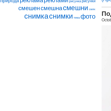
реклами
реклама
природа
рисунки
рисунка
смешни
смешен
смешна
смях
По
снимка
снимки
фото
тема
Octo