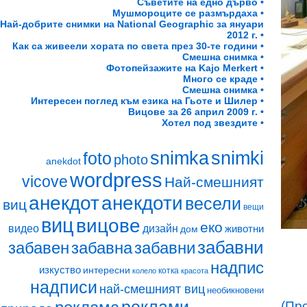
Съветите на едно дърво •
Мушмороците се размърдаха •
Най-добрите снимки на National Geographic за януари
2012 г. •
Как са живеели хората по света през 30-те години •
Смешна снимка •
Фотопейзажите на Kajo Merkert •
Много се краде •
Смешна снимка •
Интересен поглед към езика на Гьоте и Шилер •
Вицове за 26 април 2009 г. •
Хотел под звездите •
snimki
snimka
foto
photo
anekdot
wordpress
vicove
Най-смешният
анекдот
анекдоти
весели
виц
вещи
виц
вицове
еко
видео
дизайн
животни
дом
забавни
забавен
забавна
забавни
надпис
изкуство
интересни
котка
колело
красота
надписи
най-смешният виц
необикновени
(Пр