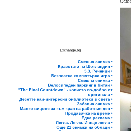
Octo
Exchange.bg
Смешна снимка •
Красотата на Шотландия •
3.3. Речници •
Безплатна компютърна игра •
Смешна снимка •
Велосипеден паркинг в Китай •
“The Final Countdown” - копието по-добро от
оригинала •
Десетте най-интересни библиотеки в света •
Забавна снимка •
Малко вицове за към края на работния ден •
Продавачка на време •
Една реклама •
Легла. Легла. И още легла •
Още 21 снимки на облаци •