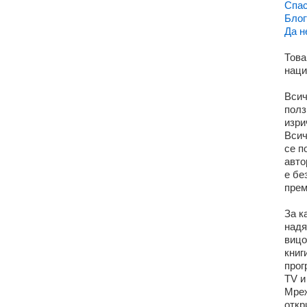
Спас
Блог
Да н
Това
наци
Всич
полз
изри
Всич
се п
авто
е бе
прем
За к
надя
вицо
книг
прог
TV и
Мреж
откр