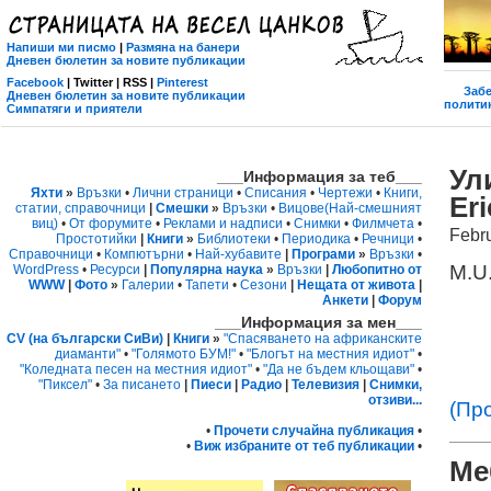
Напиши ми писмо
|
Размяна на банери
Дневен бюлетин за новите публикации
Facebook
| Twitter | RSS |
Pinterest
Забе
Дневен бюлетин за новите публикации
политик
Симпатяги и приятели
Ул
___Информация за теб___
Яхти
»
Връзки
•
Лични страници
•
Списания
•
Чертежи
•
Книги,
Er
статии, справочници
|
Смешки
»
Връзки
•
Вицове
(Най-смешният
виц)
•
От форумите
•
Реклами и надписи
•
Снимки
•
Филмчета
•
Febr
Простотийки
|
Книги
»
Библиотеки
•
Периодика
•
Речници
•
Справочници
•
Компютърни
•
Най-хубавите
|
Програми
»
Връзки
•
M.U.
WordPress
•
Ресурси
|
Популярна наука
»
Връзки
|
Любопитно от
WWW
|
Фото
»
Галерии
•
Тапети
•
Сезони
|
Нещата от живота
|
Анкети
|
Форум
___Информация за мен___
CV (на български СиВи)
|
Книги
»
"Спасяването на африканските
диаманти"
•
"Голямото БУМ!"
•
"Блогът на местния идиот"
•
"Коледната песен на местния идиот"
•
"Да не бъдем кльощави"
•
"Пиксел"
•
За писането
|
Пиеси
|
Радио
|
Телевизия
|
Снимки,
отзиви...
(Пр
•
Прочети случайна публикация
•
•
Виж избраните от теб публикации
•
Ме