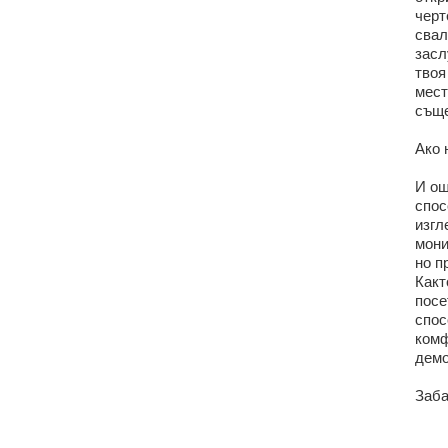
черт
свал
засл
твоя
мест
съще
Ако 
И ощ
спос
изгл
мони
но п
Какт
посе
спос
комф
демо
Заба