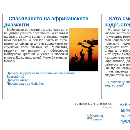
Спасяването на африканските
Като см
диаманти
задръсте
Маймуните връхлетяха малко след като
Не зная как ста
бандитите угасиха светлините на колата и
казали, че ето с
налягаха върху мърлявите одеяла, които
по улиците, толк
бяха постлали на земята. Както бе тихо,
Май нещата вече
изведнъж сякаш гигантски водни капки се
премахнат сам
спуснаха през листака на дърветата,
градската част
въздухът се изпълни с победоносни
улицата, то той
маймунски крясъци и ужасени човешки
и от групи възм
викове. Колко продължи? Може би минута,
назидание на ост
може би...
кара толкова, д
реалността е по
как, ще се нагаж
Как изглежда п
Прочети подробности в страницата на романа
гледан откъм кух
Буктрейлър
Прочети откъс
Прочети целия
Професора във Фейсбук
задръстени!"
80 queries. 0.573 seconds.
©
Ве
|
Log in
as M
Face
публ