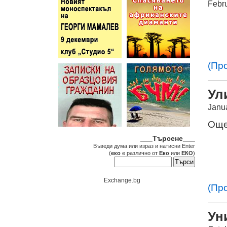
Febr
(Пр
Ул
Janu
Още
___Търсене___
Въведи дума или израз и натисни Enter
(
еко
е различно от
Еко
или
ЕКО
)
Exchange.bg
(Пр
Ун