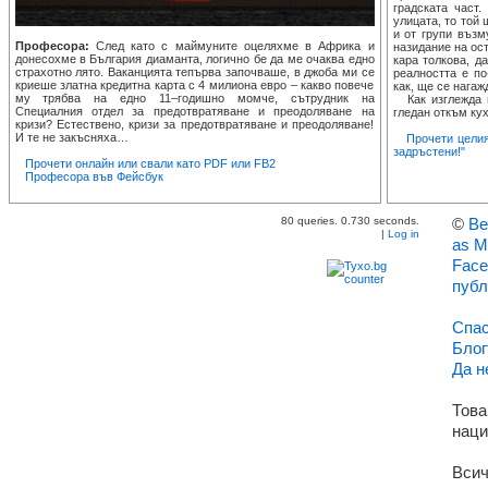
градската част
улицата, то той
и от групи възм
Професора:
След като с маймуните оцеляхме в Африка и
назидание на ост
донесохме в България диаманта, логично бе да ме очаква едно
кара толкова, д
страхотно лято. Ваканцията тепърва започваше, в джоба ми се
реалността е по
криеше златна кредитна карта с 4 милиона евро – какво повече
как, ще се нагаж
му трябва на едно 11–годишно момче, сътрудник на
Как изглежда п
Специалния отдел за предотвратяване и преодоляване на
гледан откъм кух
кризи? Естествено, кризи за предотвратяване и преодоляване!
И те не закъсняха…
Прочети целия
задръстени!"
Прочети онлайн или свали като PDF или FB2
Професора във Фейсбук
80 queries. 0.730 seconds.
©
Ве
|
Log in
as M
Face
публ
Спас
Блог
Да н
Това
наци
Всич