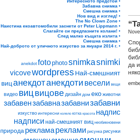
Интересното предстои •
Забавна снимка •
Смешна снимка •
Нов вид и изглед! •
The No Clown Zone •
“Ta
Наистина екоавтомобили заснети от Peter Lippmann •
Слагайте си предпазните колани! •
Nove
След малко къщата излита •
Смешна снимка •
Спо
Най-доброто от уличното изкуство за януари 2014 г. •
биб
биб
snimki
snimka
foto
photo
anekdot
да 
wordpress
vicove
няко
Най-смешният
анекдот
анекдоти
весели
виц
emb
вещи
виц
вицове
еко
видео
дизайн
животни
дом
забавни
забавен
забавна
забавни
надпис
изкуство
интересни
котка
колело
красота
надписи
най-смешният виц
необикновени
реклами
реклама
природа
рисунки
рисунка
смешни