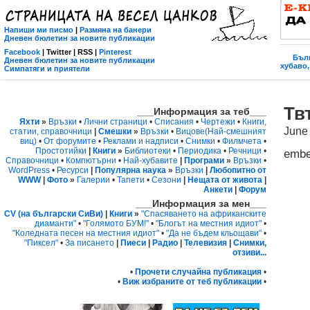
Напиши ми писмо
|
Размяна на банери
Дневен бюлетин за новите публикации
Facebook
| Twitter | RSS |
Pinterest
Бълг
Дневен бюлетин за новите публикации
хубаво,
Симпатяги и приятели
Тв
___Информация за теб___
Яхти
»
Връзки
•
Лични страници
•
Списания
•
Чертежи
•
Книги,
June
статии, справочници
|
Смешки
»
Връзки
•
Вицове
(Най-смешният
виц)
•
От форумите
•
Реклами и надписи
•
Снимки
•
Филмчета
•
Простотийки
|
Книги
»
Библиотеки
•
Периодика
•
Речници
•
emb
Справочници
•
Компютърни
•
Най-хубавите
|
Програми
»
Връзки
•
WordPress
•
Ресурси
|
Популярна наука
»
Връзки
|
Любопитно от
WWW
|
Фото
»
Галерии
•
Тапети
•
Сезони
|
Нещата от живота
|
Анкети
|
Форум
___Информация за мен___
CV (на български СиВи)
|
Книги
»
"Спасяването на африканските
диаманти"
•
"Голямото БУМ!"
•
"Блогът на местния идиот"
•
"Коледната песен на местния идиот"
•
"Да не бъдем кльощави"
•
"Пиксел"
•
За писането
|
Пиеси
|
Радио
|
Телевизия
|
Снимки,
отзиви...
•
Прочети случайна публикация
•
•
Виж избраните от теб публикации
•