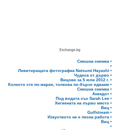
Exchange.bg
Смешна снимка •
•
Левитиращата фотографка Natsumi Hayashi •
Чудеса от дърво •
Вицове за 5 юли 2012 г. •
Колкото сте по-жарки, толкова по-бързо идваме •
Смешна снимка •
Анекдот •
Под водата със Sarah Lee •
Хигиената на първо място •
Виц •
Gulfstream •
Изкуството не е лесна работа •
Виц •
•