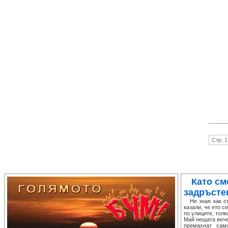
Стр. 1
Като см
задръсте
Не зная как ста
казали, че ето с
по улиците, толк
Май нещата вече
премахнат сам