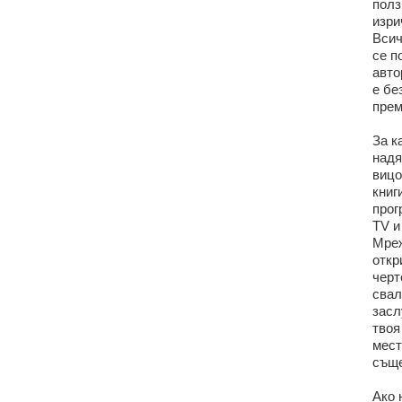
полз
изри
Всич
се п
авто
е бе
прем
За к
надя
вицо
книг
прог
TV и
Мреж
откр
черт
свал
засл
твоя
мест
съще
Ако 