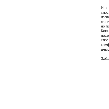
И ощ
спос
изгл
мони
но п
Какт
посе
спос
комф
демо
Заба