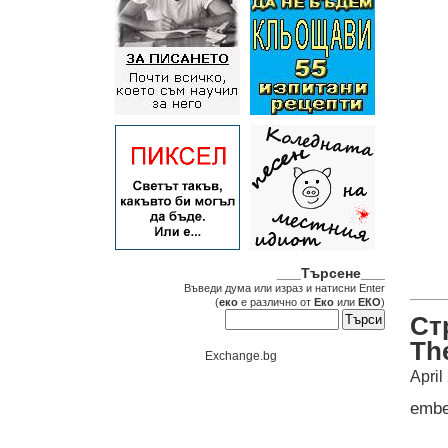
___Търсене___
Въведи дума или израз и натисни Enter
(
еко
е различно от
Еко
или
ЕКО
)
Ст
Th
Exchange.bg
April
emb