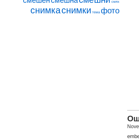
смешен
смешна
смях
снимка
снимки
фото
тема
Ощ
Nove
emb